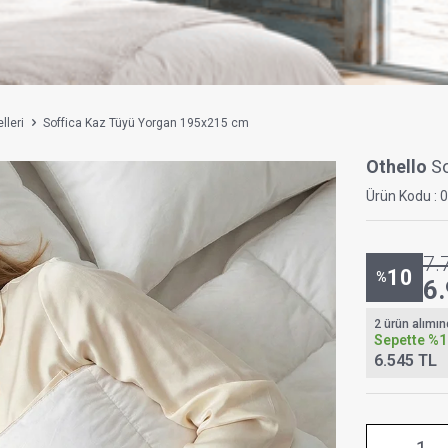
leri
Soffica Kaz Tüyü Yorgan 195x215 cm
Othello
S
Ürün Kodu :
0
7.
10
%
6
2 ürün alımı
Sepette
%1
6.545 TL