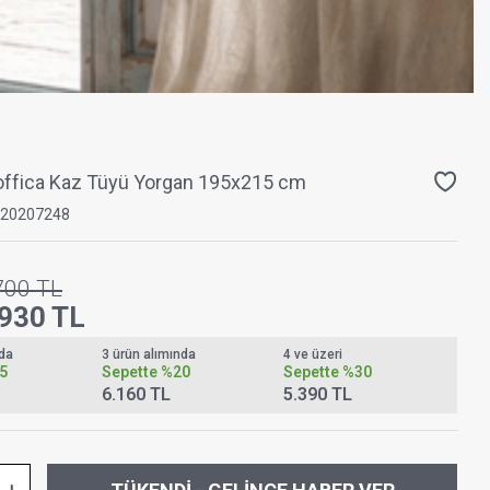
offica Kaz Tüyü Yorgan 195x215 cm
20207248
700
TL
.930
TL
nda
3 ürün alımında
4 ve üzeri
5
Sepette
%20
Sepette
%30
6.160 TL
5.390 TL