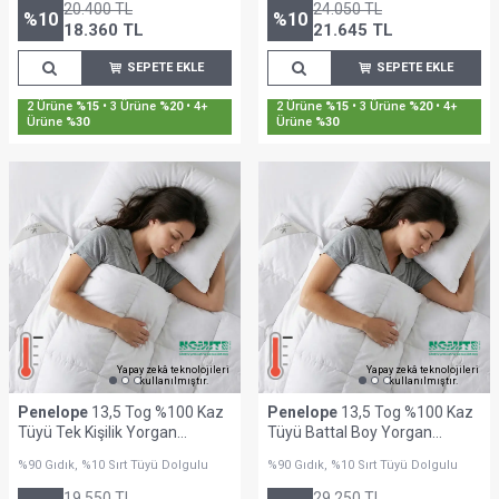
20.400
TL
24.050
TL
%
10
%
10
18.360
TL
21.645
TL
SEPETE EKLE
SEPETE EKLE
2 Ürüne
%15
• 3 Ürüne
%20
• 4+
2 Ürüne
%15
• 3 Ürüne
%20
• 4+
Ürüne
%30
Ürüne
%30
Yapay zekâ teknolojileri
Yapay zekâ teknolojileri
kullanılmıştır.
kullanılmıştır.
Penelope
13,5 Tog %100 Kaz
Penelope
13,5 Tog %100 Kaz
Tüyü Tek Kişilik Yorgan
Tüyü Battal Boy Yorgan
155x215 cm - Gold Serisi
220x240 cm - Gold Serisi
%90 Gıdık, %10 Sırt Tüyü Dolgulu
%90 Gıdık, %10 Sırt Tüyü Dolgulu
19.550
TL
29.250
TL