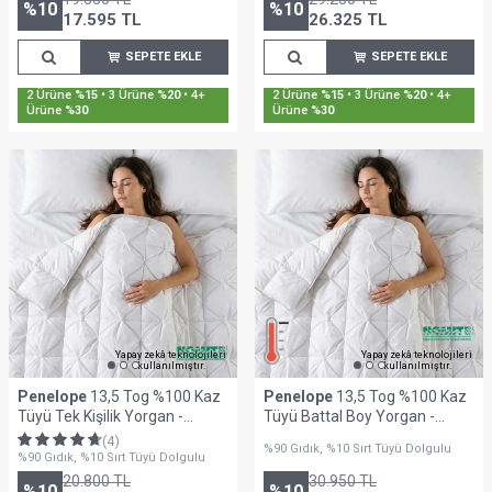
%
10
%
10
17.595
TL
26.325
TL
SEPETE EKLE
SEPETE EKLE
2 Ürüne
%15
• 3 Ürüne
%20
• 4+
2 Ürüne
%15
• 3 Ürüne
%20
• 4+
Ürüne
%30
Ürüne
%30
Yapay zekâ teknolojileri
Yapay zekâ teknolojileri
kullanılmıştır.
kullanılmıştır.
Penelope
13,5 Tog %100 Kaz
Penelope
13,5 Tog %100 Kaz
Tüyü Tek Kişilik Yorgan -
Tüyü Battal Boy Yorgan -
Innovia Serisi
Innovia Serisi
(4)
%90 Gıdık, %10 Sırt Tüyü Dolgulu
%90 Gıdık, %10 Sırt Tüyü Dolgulu
20.800
TL
30.950
TL
%
10
%
10