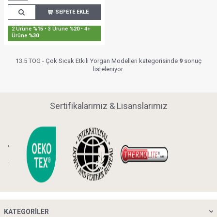
SEPETE EKLE
2 Ürüne
%15
• 3 Ürüne
%20
• 4+
Ürüne
%30
13.5 TOG - Çok Sıcak Etkili Yorgan Modelleri kategorisinde
9
sonuç
listeleniyor.
Sertifikalarımız & Lisanslarımız
KATEGORILER