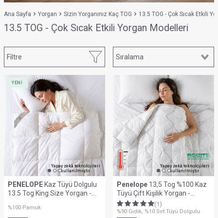
Ana Sayfa
Yorgan
Sizin Yorganınız Kaç TOG
13.5 TOG - Çok Sıcak Etkili Yo
13.5 TOG - Çok Sıcak Etkili Yorgan Modelleri
Filtre
YENİ
Yapay zekâ teknolojileri
Yapay zekâ teknolojileri
kullanılmıştır.
kullanılmıştır.
PENELOPE
Kaz Tüyü Dolgulu
Penelope
13,5 Tog %100 Kaz
13.5 Tog King Size Yorgan -
Tüyü Çift Kişilik Yorgan -
Penelope Signature
Innovia Serisi
(1)
%100 Pamuk
%90 Gıdık, %10 Sırt Tüyü Dolgulu