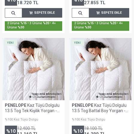
18.720
TL
27.855
TL
SEPETE EKLE
SEPETE EKLE
2 Ürüne
%15
• 3 Ürüne
%20
• 4+
2 Ürüne
%15
• 3 Ürüne
%20
• 4+
Ürüne
%30
Ürüne
%30
YENİ
YENİ
Yapay zekâ teknolojileri
Yapay zekâ teknolojileri
kullanılmıştır.
kullanılmıştır.
PENELOPE
Kaz Tüyü Dolgulu
PENELOPE
Kaz Tüyü Dolgulu
13.5 Tog Tek Kişilik Yorgan -
13.5 Tog Battal Boy Yorgan -
Penelope Signature
Penelope Signature
%100 Kaz Tüyü Dolgu
%100 Kaz Tüyü Dolgu
12.400
TL
18.100
TL
%
10
%
10