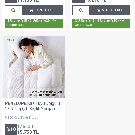
11.160
TL
16.290
TL
SEPETE EKLE
SEPETE EKLE
2 Ürüne
%15
• 3 Ürüne
%20
• 4+
2 Ürüne
%15
• 3 Ürüne
%20
• 4+
Ürüne
%30
Ürüne
%30
YENİ
Yapay zekâ teknolojileri
kullanılmıştır.
PENELOPE
Kaz Tüyü Dolgulu
13.5 Tog Çift Kişilik Yorgan -
Penelope Signature
%100 Kaz Tüyü Dolgu
17.500
TL
%
10
15.750
TL