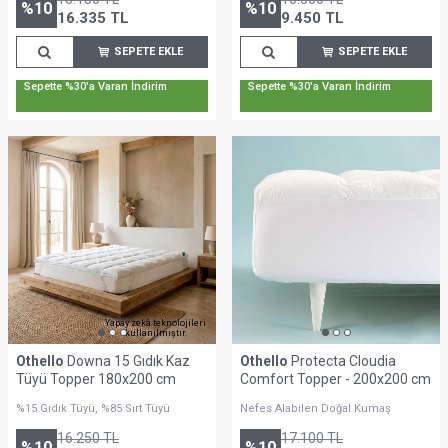
%
10
%
10
16.335
TL
9.450
TL
SEPETE EKLE
SEPETE EKLE
Sepette %30'a Varan İndirim
Sepette %30'a Varan İndirim
Yapay zekâ teknolojileri
kullanılmıştır.
Othello
Downa 15 Gıdık Kaz
Othello
Protecta Cloudia
Tüyü Topper 180x200 cm
Comfort Topper - 200x200 cm
%15 Gıdık Tüyü, %85 Sırt Tüyü
Nefes Alabilen Doğal Kumaş
16.250
TL
17.100
TL
%
10
%
10