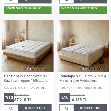
Sepette %30'a Varan İndirim
Sepette %30'a Varan İndirim
Yapay zekâ teknolojileri
Yapay zekâ teknolojileri
kullanılmıştır.
kullanılmıştır.
Penelope
Isı Dengeleyici %100
Penelope
%100 Pamuk Yün 4
Kaz Tüyü Topper 160x200 cm
Mevsim 2'ye Ayrılabilen
- Piume Pro Serisi
Topper 180x200 cm - Nature
%30 Gıdık, %70 Sırt Tüyü Dolgulu
%100 Yün + %100 Pamuk Dolgulu
Pro Comfort Serisi
41.350
TL
17.950
TL
%
10
%
10
37.215
TL
16.155
TL
SEPETE EKLE
SEPETE EKLE