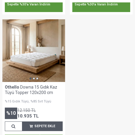
Sepette %30'a Varan İndirim
Sepette %30'a Varan İndirim
Othello
Downa 15 Gıdık Kaz
Tüyü Topper 120x200 cm
%15 Gıdık Tüyü, %85 Sırt Tüyü
12.150
TL
%
10
10.935
TL
SEPETE EKLE