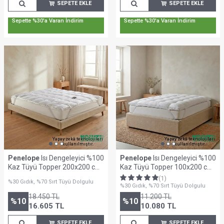
SEPETE EKLE
SEPETE EKLE
Sepette %30'a Varan İndirim
Sepette %30'a Varan İndirim
Yapay zekâ teknolojileri
Yapay zekâ teknolojileri
kullanılmıştır.
kullanılmıştır.
Penelope
Isı Dengeleyici %100
Penelope
Isı Dengeleyici %100
Kaz Tüyü Topper 200x200 cm
Kaz Tüyü Topper 100x200 cm
- Piume Classic Serisi
- Piume Punto Serisi
(1)
%30 Gıdık, %70 Sırt Tüyü Dolgulu
%30 Gıdık, %70 Sırt Tüyü Dolgulu
18.450
TL
11.200
TL
%
10
%
10
16.605
TL
10.080
TL
SEPETE EKLE
SEPETE EKLE