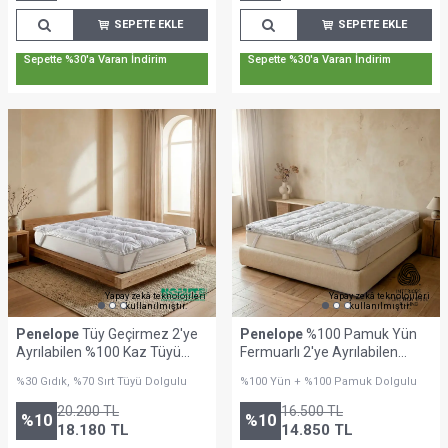
SEPETE EKLE
SEPETE EKLE
Sepette %30'a Varan İndirim
Sepette %30'a Varan İndirim
Yapay zekâ teknolojileri
Yapay zekâ teknolojileri
kullanılmıştır.
kullanılmıştır.
Penelope
Tüy Geçirmez 2'ye
Penelope
%100 Pamuk Yün
Ayrılabilen %100 Kaz Tüyü
Fermuarlı 2'ye Ayrılabilen
Topper 180x200 cm - Piume
Topper 180x200 cm - Nature
%30 Gıdık, %70 Sırt Tüyü Dolgulu
%100 Yün + %100 Pamuk Dolgulu
Punto Comfort
Comfort Serisi
20.200
TL
16.500
TL
%
10
%
10
18.180
TL
14.850
TL