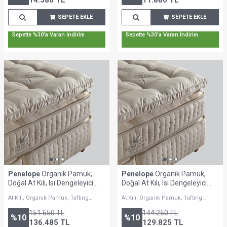
14.580
TL
11.880
TL
SEPETE EKLE
SEPETE EKLE
Sepette %30'a Varan İndirim
Sepette %30'a Varan İndirim
Penelope
Organik Pamuk,
Penelope
Organik Pamuk,
Doğal At Kılı, Isı Dengeleyici
Doğal At Kılı, Isı Dengeleyici
Topper 200x200 cm -
Topper 180x200 cm -
At Kılı, Organik Pamuk, Tafting
At Kılı, Organik Pamuk, Tafting
Victorian
Victorian
Tekniği
Tekniği
151.650
TL
144.250
TL
%
10
%
10
136.485
TL
129.825
TL