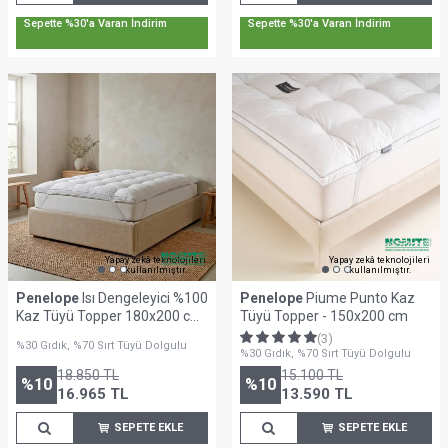
Sepette %30'a Varan İndirim
Sepette %30'a Varan İndirim
Yapay zekâ teknolojileri
Yapay zekâ teknolojileri
kullanılmıştır.
kullanılmıştır.
Penelope
Isı Dengeleyici %100
Penelope
Piume Punto Kaz
Kaz Tüyü Topper 180x200 cm
Tüyü Topper - 150x200 cm
- Piume Punto Serisi
(3)
%30 Gıdık, %70 Sırt Tüyü Dolgulu
%30 Gıdık, %70 Sırt Tüyü Dolgulu
18.850
TL
15.100
TL
%
10
%
10
16.965
TL
13.590
TL
SEPETE EKLE
SEPETE EKLE