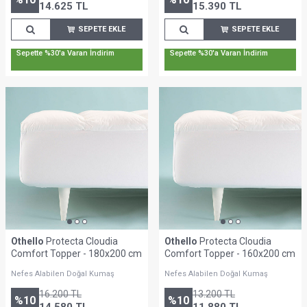
14.625
TL
15.390
TL
SEPETE EKLE
SEPETE EKLE
Sepette %30'a Varan İndirim
Sepette %30'a Varan İndirim
Othello
Protecta Cloudia
Othello
Protecta Cloudia
Comfort Topper - 180x200 cm
Comfort Topper - 160x200 cm
Nefes Alabilen Doğal Kumaş
Nefes Alabilen Doğal Kumaş
16.200
TL
13.200
TL
%
10
%
10