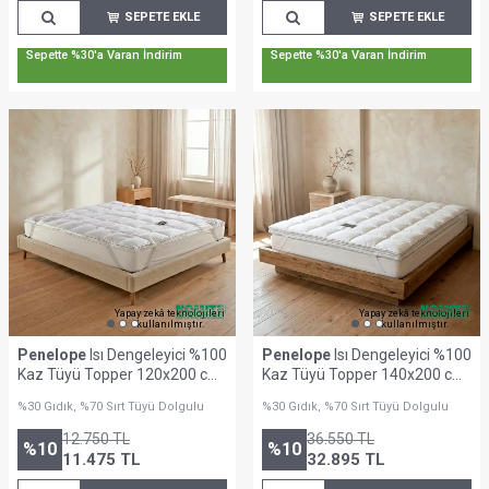
SEPETE EKLE
SEPETE EKLE
Sepette %30'a Varan İndirim
Sepette %30'a Varan İndirim
Yapay zekâ teknolojileri
Yapay zekâ teknolojileri
kullanılmıştır.
kullanılmıştır.
Penelope
Isı Dengeleyici %100
Penelope
Isı Dengeleyici %100
Kaz Tüyü Topper 120x200 cm
Kaz Tüyü Topper 140x200 cm
- Piume Classic Serisi
- Piume Pro Serisi
%30 Gıdık, %70 Sırt Tüyü Dolgulu
%30 Gıdık, %70 Sırt Tüyü Dolgulu
12.750
TL
36.550
TL
%
10
%
10
11.475
TL
32.895
TL