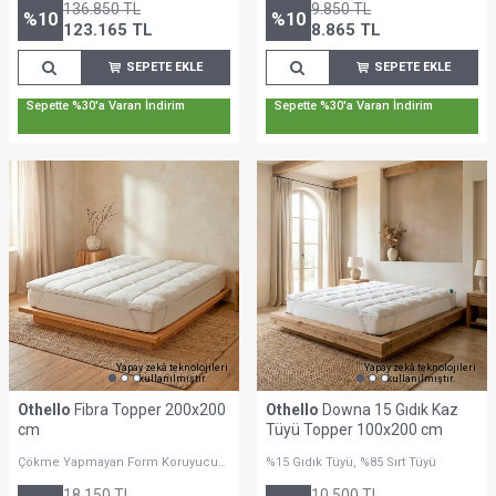
136.850
TL
9.850
TL
%
10
%
10
123.165
TL
8.865
TL
SEPETE EKLE
SEPETE EKLE
Sepette %30'a Varan İndirim
Sepette %30'a Varan İndirim
Yapay zekâ teknolojileri
Yapay zekâ teknolojileri
kullanılmıştır.
kullanılmıştır.
Othello
Fibra Topper 200x200
Othello
Downa 15 Gıdık Kaz
cm
Tüyü Topper 100x200 cm
Çökme Yapmayan Form Koruyucu
%15 Gıdık Tüyü, %85 Sırt Tüyü
Yapı
18.150
TL
10.500
TL