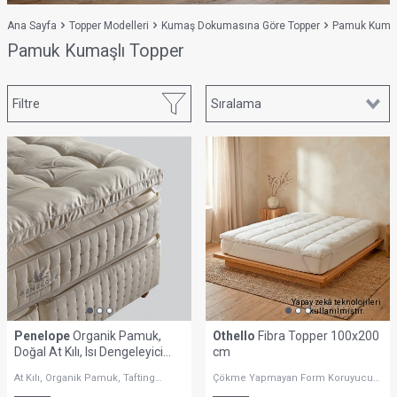
Ana Sayfa
Topper Modelleri
Kumaş Dokumasına Göre Topper
Pamuk Kumaş
Pamuk Kumaşlı Topper
Filtre
Yapay zekâ teknolojileri
kullanılmıştır.
Penelope
Organik Pamuk,
Othello
Fibra Topper 100x200
Doğal At Kılı, Isı Dengeleyici
cm
Topper 160x200 cm -
At Kılı, Organik Pamuk, Tafting
Çökme Yapmayan Form Koruyucu
Victorian
Tekniği
Yapı