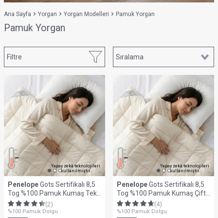
Ana Sayfa
Yorgan
Yorgan Modelleri
Pamuk Yorgan
Pamuk Yorgan
Filtre
Yapay zekâ teknolojileri
Yapay zekâ teknolojileri
kullanılmıştır.
kullanılmıştır.
Penelope
Gots Sertifikalı 8,5
Penelope
Gots Sertifikalı 8,5
Tog %100 Pamuk Kumaş Tek
Tog %100 Pamuk Kumaş Çift
Kişilik Yorgan - Cotton Live
Kişilk Yorgan - Cotton Live
(2)
(4)
Serisi
Serisi
%100 Pamuk Dolgu
%100 Pamuk Dolgu