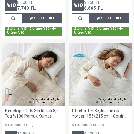
8.600
TL
9.850
TL
%
10
%
10
7.740
TL
8.865
TL
SEPETE EKLE
SEPETE EKLE
2 Ürüne
%15
• 3 Ürüne
%20
• 4+
2 Ürüne
%15
• 3 Ürüne
%20
• 4+
Ürüne
%30
Ürüne
%30
Yapay zekâ teknolojileri
Yapay zekâ teknolojileri
kullanılmıştır.
kullanılmıştır.
Penelope
Gots Sertifikalı 8,5
Othello
Tek Kişilik Pamuk
Tog %100 Pamuk Kumaş
Yorgan 155x215 cm - Cottina
Battal Boy Yorgan - Cotton
Serisi
%100 Pamuk Dolgu
%100 Pamuk Kumaş
Live Serisi
11.950
TL
4.200
TL