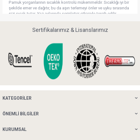
Pamuk yorganlarının sıcaklık kontrolü mükemmeldir. Sıcaklığı iyi bir
şekilde emer ve dağıtır, bu da aşırı terlemeyi önler ve uyku sırasında
sizi sıcak tutar. Yaz aylarında serinletici etkisiyle tercih edilir.
Sağlıklı, konforlu ve rahat bir uyku deneyimi için pamuk yorganlar
idealdir. Doğal ve nefes alabilir yapıları vücudunuzun ihtiyaçlarını
Sertifikalarımız & Lisanslarımız
karşılar, güvenilir bir uyku ortamı sunar. Yüksek kaliteli pamuk
yorganlar uzun süreli kullanım için tasarlanmıştır ve en iyi
malzemelerle üretilir. Uyku kalitenizi artırmak ve kendinizi şımartmak
için pamuk yorganları tercih edebilirsiniz.
KATEGORILER
ÖNEMLI BILGILER
KURUMSAL