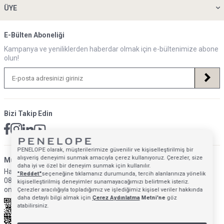
ÜYE
E-Bülten Aboneliği
Kampanya ve yeniliklerden haberdar olmak için e-bültenimize abone
olun!
Bizi Takip Edin
PENELOPE olarak, müşterilerimize güvenilir ve kişiselleştirilmiş bir
alışveriş deneyimi sunmak amacıyla çerez kullanıyoruz. Çerezler, size
Müsteri Hizmetleri İletişim Adresi
daha iyi ve özel bir deneyim sunmak için kullanılır.
Hafta İçi: 09:00 - 18:00
"Reddet"
seçeneğine tıklamanız durumunda, tercih alanlarınıza yönelik
0850 640 1993
kişiselleştirilmiş deneyimler sunamayacağımızı belirtmek isteriz.
onlinedestek@penelopebedroom.com
Çerezler aracılığıyla topladığımız ve işlediğimiz kişisel veriler hakkında
daha detaylı bilgi almak için
Çerez Aydınlatma
Metni'ne
göz
atabilirsiniz.