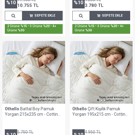
%
10
%
10
10.755
TL
3.780
TL
SEPETE EKLE
SEPETE EKLE
2 Ürüne
%15
• 3 Ürüne
%20
• 4+
2 Ürüne
%15
• 3 Ürüne
%20
• 4+
Ürüne
%30
Ürüne
%30
Yapay zekâ teknolojileri
Yapay zekâ teknolojileri
kullanılmıştır.
kullanılmıştır.
Othello
Battal Boy Pamuk
Othello
Çift Kişilik Pamuk
Yorgan 215x235 cm - Cottina
Yorgan 195x215 cm - Cottina
Serisi
Serisi
5.750
TL
4.950
TL
%
10
%
10