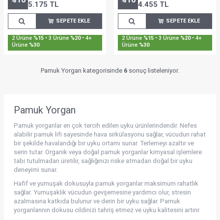
5.175
TL
4.455
TL
SEPETE EKLE
SEPETE EKLE
2 Ürüne
%15
• 3 Ürüne
%20
• 4+
2 Ürüne
%15
• 3 Ürüne
%20
• 4+
Ürüne
%30
Ürüne
%30
Pamuk Yorgan kategorisinde
6
sonuç listeleniyor.
Pamuk Yorgan
Pamuk yorganlar en çok tercih edilen uyku ürünlerindendir. Nefes
alabilir pamuk lifi sayesinde hava sirkülasyonu sağlar, vücudun rahat
bir şekilde havalandığı bir uyku ortamı sunar. Terlemeyi azaltır ve
serin tutar. Organik veya doğal pamuk yorganlar kimyasal işlemlere
tabi tutulmadan üretilir, sağlığınızı riske atmadan doğal bir uyku
deneyimi sunar.
Hafif ve yumuşak dokusuyla pamuk yorganlar maksimum rahatlık
sağlar. Yumuşaklık vücudun gevşemesine yardımcı olur, stresin
azalmasına katkıda bulunur ve derin bir uyku sağlar. Pamuk
yorganlarının dokusu cildinizi tahriş etmez ve uyku kalitesini artırır.