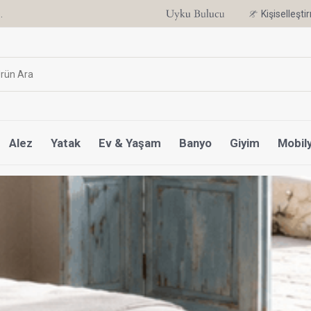
.
6 Ay'a Varan Taksit Ayrıcalığı
Kişiselleşt
Alez
Yatak
Ev & Yaşam
Banyo
Giyim
Mobil