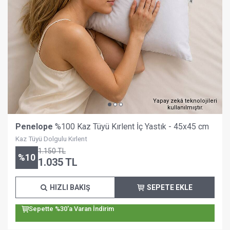
Yapay zekâ teknolojileri
kullanılmıştır.
Penelope
%100 Kaz Tüyü Kırlent İç Yastık - 45x45 cm
Kaz Tüyü Dolgulu Kırlent
1.150
TL
%
10
1.035
TL
HIZLI BAKIŞ
SEPETE EKLE
Sepette %30'a Varan İndirim