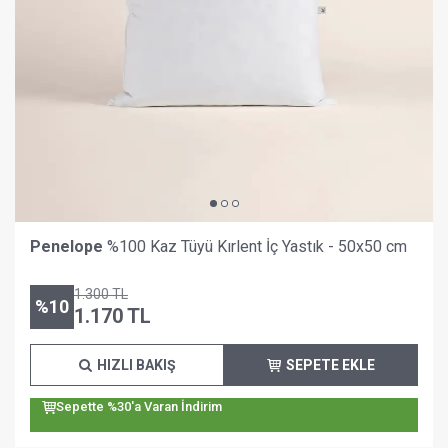
Penelope
%100 Kaz Tüyü Kırlent İç Yastık - 50x50 cm
1.300
TL
%
10
1.170
TL
HIZLI BAKIŞ
SEPETE EKLE
Sepette %30'a Varan İndirim