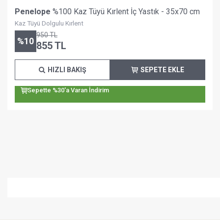
Penelope
%100 Kaz Tüyü Kırlent İç Yastık - 35x70 cm
Kaz Tüyü Dolgulu Kırlent
950
TL
%
10
855
TL
HIZLI BAKIŞ
SEPETE EKLE
Sepette %30'a Varan İndirim