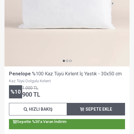
Penelope
%100 Kaz Tüyü Kırlent İç Yastık - 30x50 cm
Kaz Tüyü Dolgulu Kırlent
1.000
TL
%
10
900
TL
HIZLI BAKIŞ
SEPETE EKLE
Sepette %30'a Varan İndirim