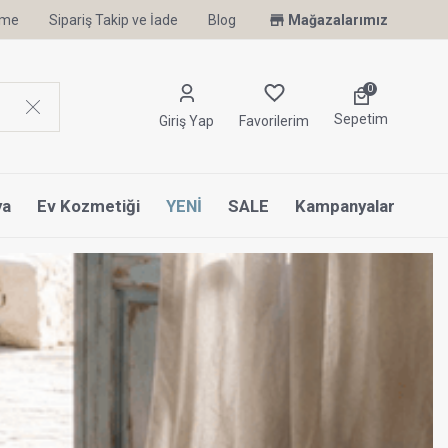
irme
Sipariş Takip ve İade
Uyku Uzmanı Othello Şimdi Penelope'de
Blog
Mağazalarımız
0
Sepetim
Giriş Yap
Favorilerim
ya
Ev Kozmetiği
YENİ
SALE
Kampanyalar