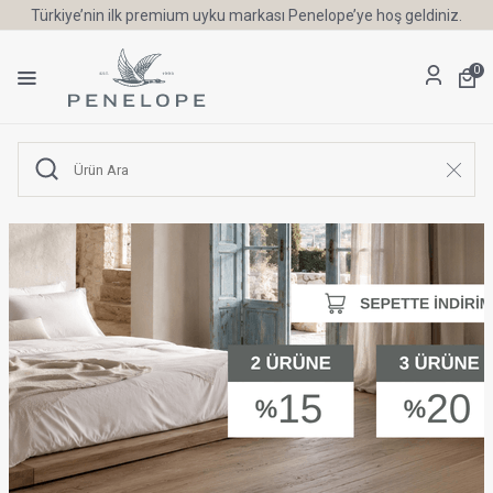
6 Ay'a Varan Taksit Ayrıcalığı
0