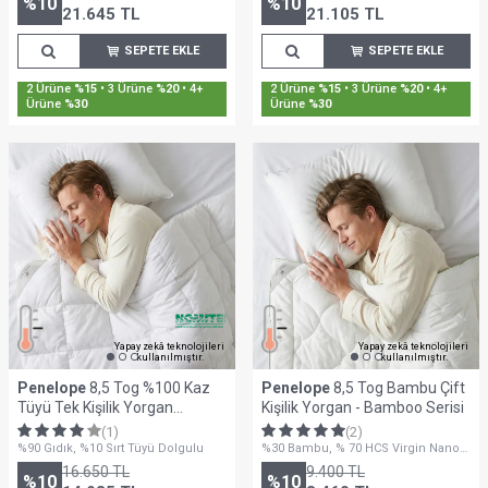
%
10
%
10
21.645
TL
21.105
TL
SEPETE EKLE
SEPETE EKLE
Sepette %30'a Varan İndirim
Sepette %30'a Varan İndirim
Yapay zekâ teknolojileri
Yapay zekâ teknolojileri
kullanılmıştır.
kullanılmıştır.
Penelope
8,5 Tog %100 Kaz
Penelope
8,5 Tog Bambu Çift
Tüyü Tek Kişilik Yorgan
Kişilik Yorgan - Bamboo Serisi
155x215 cm - Gold Serisi
(1)
(2)
%90 Gıdık, %10 Sırt Tüyü Dolgulu
%30 Bambu, % 70 HCS Virgin Nano
Elyaf Dolgu - 300 Gr/m2
16.650
TL
9.400
TL
%
10
%
10