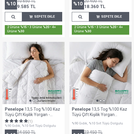
10.650
TL
20.400
TL
%
10
%
10
9.585
TL
18.360
TL
SEPETE EKLE
SEPETE EKLE
Sepette %30'a Varan İndirim
Sepette %30'a Varan İndirim
Yapay zekâ teknolojileri
kullanılmıştır.
Penelope
13,5 Tog %100 Kaz
Penelope
13,5 Tog %100 Kaz
Tüyü Çift Kişilik Yorgan -
Tüyü Çift Kişilik Yorgan
Innovia Serisi
195x215 cm - Gold Serisi
(1)
%90 Gıdık, %10 Sırt Tüyü Dolgulu
%90 Gıdık, %10 Sırt Tüyü Dolgulu
24.050
TL
23.450
TL