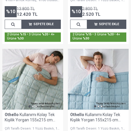
%100 Pamuk Kumaş, %100 Outlast
Çift Taraflı Desen: 1 Yüzü Baskılı, 1
Serisi
Lyocell Kumaş
Yüzü Minimalist Desenli
13.800
TL
2.800
TL
%
10
%
10
12.420
TL
2.520
TL
SEPETE EKLE
SEPETE EKLE
Sepette %30'a Varan İndirim
Sepette %30'a Varan İndirim
Yapay zekâ teknolojileri
Yapay zekâ teknolojileri
kullanılmıştır.
kullanılmıştır.
Othello
Kullanımı Kolay Tek
Othello
Kullanımı Kolay Tek
Kişilik Yorgan 155x215 cm
Kişilik Yorgan 155x215 cm
Yeşil - Dormio Bloom Serisi
Mavi - Dormio Bloom Serisi
Çift Taraflı Desen: 1 Yüzü Baskılı, 1
Çift Taraflı Desen: 1 Yüzü Baskılı, 1