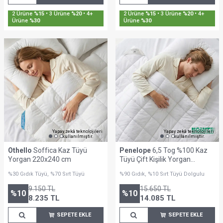
Sepette %30'a Varan İndirim
Sepette %30'a Varan İndirim
Yapay zekâ teknolojileri
Yapay zekâ teknolojileri
kullanılmıştır.
kullanılmıştır.
Othello
Soffica Kaz Tüyü
Penelope
6,5 Tog %100 Kaz
Yorgan 220x240 cm
Tüyü Çift Kişilik Yorgan
195x215 cm - Gold Serisi
%30 Gıdık Tüyü, %70 Sırt Tüyü
%90 Gıdık, %10 Sırt Tüyü Dolgulu
9.150
TL
15.650
TL
%
10
%
10
8.235
TL
14.085
TL
SEPETE EKLE
SEPETE EKLE