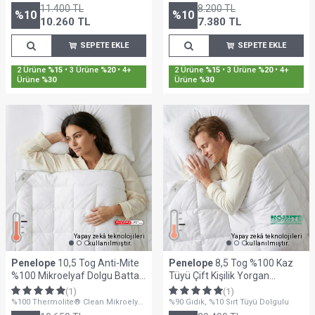
Elyaf Dolgu - 300 Gr/m2
11.400
TL
8.200
TL
%
10
%
10
10.260
TL
7.380
TL
SEPETE EKLE
SEPETE EKLE
Sepette %30'a Varan İndirim
Sepette %30'a Varan İndirim
Yapay zekâ teknolojileri
Yapay zekâ teknolojileri
kullanılmıştır.
kullanılmıştır.
Penelope
10,5 Tog Anti-Mite
Penelope
8,5 Tog %100 Kaz
%100 Mikroelyaf Dolgu Battal
Tüyü Çift Kişilik Yorgan
Boy Yorgan - Thermoclean
195x215 cm - Gold Serisi
(1)
(1)
Serisi
%100 Thermolite® Clean Mikroelyaf
%90 Gıdık, %10 Sırt Tüyü Dolgulu
Dolgulu