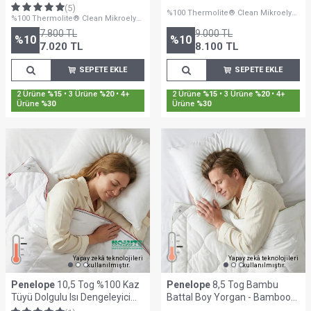
Kişilik Yorgan - Thermoclean
Kişilik Yorgan - Thermoclean
(5)
%100 Thermolite® Clean Mikroelyaf
Serisi
Serisi
%100 Thermolite® Clean Mikroelyaf
Dolgulu
Dolgulu
7.800
TL
9.000
TL
%
10
%
10
7.020
TL
8.100
TL
SEPETE EKLE
SEPETE EKLE
Sepette %30'a Varan İndirim
Sepette %30'a Varan İndirim
Yapay zekâ teknolojileri
Yapay zekâ teknolojileri
kullanılmıştır.
kullanılmıştır.
Penelope
10,5 Tog %100 Kaz
Penelope
8,5 Tog Bambu
Tüyü Dolgulu Isı Dengeleyici
Battal Boy Yorgan - Bamboo
Çift Kişilik Yorgan - Thermy
Serisi