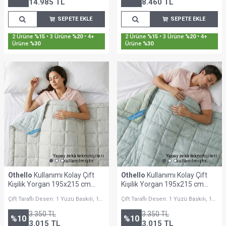
14.985
TL
8.460
TL
SEPETE EKLE
SEPETE EKLE
Sepette %30'a Varan İndirim
Sepette %30'a Varan İndirim
Yapay zekâ teknolojileri
Yapay zekâ teknolojileri
kullanılmıştır.
kullanılmıştır.
Othello
Kullanımı Kolay Çift
Othello
Kullanımı Kolay Çift
Kişilik Yorgan 195x215 cm
Kişilik Yorgan 195x215 cm
Krem - Dormio Bloom Serisi
Yeşil - Dormio Bloom Serisi
Çift Taraflı Desen: 1 Yüzü Baskılı, 1
Çift Taraflı Desen: 1 Yüzü Baskılı, 1
Yüzü Minimalist Desenli
Yüzü Minimalist Desenli
3.350
TL
3.350
TL
%
10
%
10
3.015
TL
3.015
TL