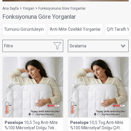
Ana Sayfa
Yorgan
Fonksiyonuna Göre Yorganlar
Fonksiyonuna Göre Yorganlar
Tümünü Görüntüleyin
Anti-Mite Özellikli Yorganlar
Çift Taraflı 
Filtre
Yapay zekâ teknolojileri
Yapay zekâ teknolojileri
kullanılmıştır.
kullanılmıştır.
Penelope
10,5 Tog Anti-Mite
Penelope
10,5 Tog Anti-Mite
%100 Mikroelyaf Dolgu Tek
%100 Mikroelyaf Dolgu Çift