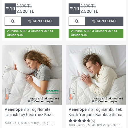
Yüzü Minimalist Desenli
Yüzü Minimalist Desenli
2.800
TL
2.800
TL
%
10
%
10
2.520
TL
2.520
TL
SEPETE EKLE
SEPETE EKLE
Sepette %30'a Varan İndirim
Sepette %30'a Varan İndirim
Yapay zekâ teknolojileri
Yapay zekâ teknolojileri
kullanılmıştır.
kullanılmıştır.
Penelope
8,5 Tog Nomite
Penelope
8,5 Tog Bambu Tek
Lisanslı Tüy Geçirmez Kaz
Kişilik Yorgan - Bamboo Serisi
Tüyü Çift Kişilik Yorgan -
(6)
%30 Gıdık, %70 Sırt Tüyü Dolgulu
Bronze Serisi
%30 Bambu, % 70 HCS Virgin Nano