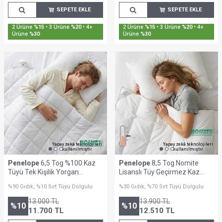
SEPETE EKLE
SEPETE EKLE
Sepette %30'a Varan İndirim
Sepette %30'a Varan İndirim
Yapay zekâ teknolojileri
Yapay zekâ teknolojileri
kullanılmıştır.
kullanılmıştır.
Penelope
6,5 Tog %100 Kaz
Penelope
8,5 Tog Nomite
Tüyü Tek Kişilik Yorgan
Lisanslı Tüy Geçirmez Kaz
155x215 cm - Gold Serisi
Tüyü Battal Boy Yorgan -
%90 Gıdık, %10 Sırt Tüyü Dolgulu
%30 Gıdık, %70 Sırt Tüyü Dolgulu
Bronze Serisi
13.000
TL
13.900
TL
%
10
%
10
11.700
TL
12.510
TL