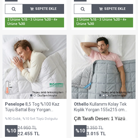
SEPETE EKLE
SEPETE EKLE
Sepette %30'a Varan İndirim
Sepette %30'a Varan İndirim
Yapay zekâ teknolojileri
Yapay zekâ teknolojileri
kullanılmıştır.
kullanılmıştır.
Penelope
8,5 Tog %100 Kaz
Othello
Kullanımı Kolay Tek
Tüyü Battal Boy Yorgan
Kişilik Yorgan 155x215 cm
220x240 cm - Gold Serisi
Vizon - Dormio Trigo Serisi
Çift Taraflı Desen: 1 Yüzü
%90 Gıdık, %10 Sırt Tüyü Dolgulu
Baskılı, 1 Yüzü Minimalist
24.950
TL
3.350
TL
Desenli
%
10
%
10
22.455
TL
3.015
TL