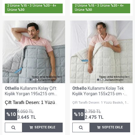
Sepette %30'a Varan İndirim
Sepette %30'a Varan İndirim
Yapay zekâ teknolojileri
Yapay zekâ teknolojileri
kullanılmıştır.
kullanılmıştır.
Othello
Kullanımı Kolay Çift
Othello
Kullanımı Kolay Tek
Kişilik Yorgan 195x215 cm
Kişilik Yorgan 155x215 cm -
Vizon - Dormio Trigo Serisi
Dormio Punto Serisi
Çift Taraflı Desen: 1 Yüzü
Çift Taraflı Desen: 1 Yüzü Baskılı, 1
Yüzü Minimalist Desenli
Baskılı, 1 Yüzü Minimalist
4.050
TL
2.750
TL
Desenli
%
10
%
10
3.645
TL
2.475
TL
SEPETE EKLE
SEPETE EKLE