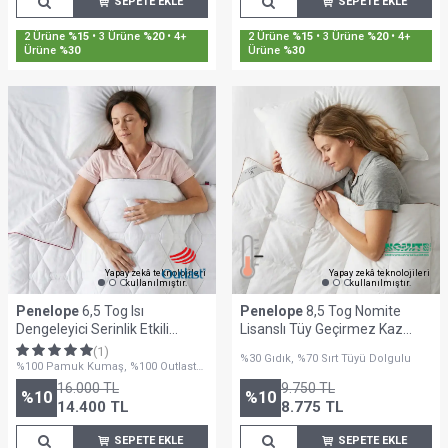
SEPETE EKLE
SEPETE EKLE
Sepette %30'a Varan İndirim
Sepette %30'a Varan İndirim
Yapay zekâ teknolojileri
Yapay zekâ teknolojileri
kullanılmıştır.
kullanılmıştır.
Penelope
6,5 Tog Isı
Penelope
8,5 Tog Nomite
Dengeleyici Serinlik Etkili
Lisanslı Tüy Geçirmez Kaz
Battal Boy Yorgan - Thermo
Tüyü Tek Kişilik Yorgan -
(1)
%30 Gıdık, %70 Sırt Tüyü Dolgulu
Lyo Serisi
Bronze Serisi
%100 Pamuk Kumaş, %100 Outlast
Lyocell Kumaş
16.000
TL
9.750
TL
%
10
%
10
14.400
TL
8.775
TL
SEPETE EKLE
SEPETE EKLE