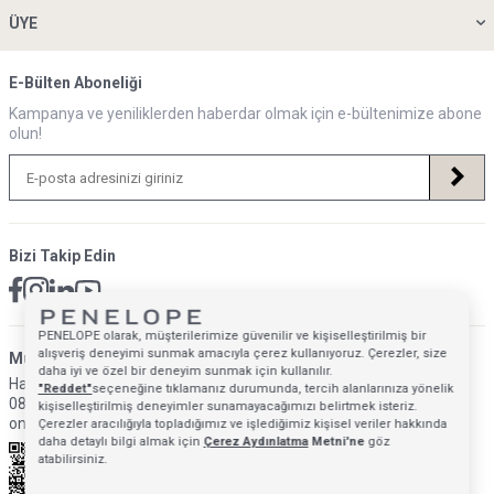
ÜYE
E-Bülten Aboneliği
Kampanya ve yeniliklerden haberdar olmak için e-bültenimize abone
olun!
Bizi Takip Edin
PENELOPE olarak, müşterilerimize güvenilir ve kişiselleştirilmiş bir
alışveriş deneyimi sunmak amacıyla çerez kullanıyoruz. Çerezler, size
Müsteri Hizmetleri İletişim Adresi
daha iyi ve özel bir deneyim sunmak için kullanılır.
Hafta İçi: 09:00 - 18:00
"Reddet"
seçeneğine tıklamanız durumunda, tercih alanlarınıza yönelik
0850 640 1993
kişiselleştirilmiş deneyimler sunamayacağımızı belirtmek isteriz.
onlinedestek@penelopebedroom.com
Çerezler aracılığıyla topladığımız ve işlediğimiz kişisel veriler hakkında
daha detaylı bilgi almak için
Çerez Aydınlatma
Metni'ne
göz
atabilirsiniz.