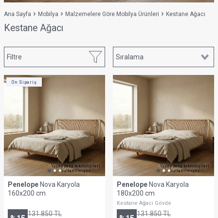
Ana Sayfa
Mobilya
Malzemelere Göre Mobilya Ürünleri
Kestane Ağacı
Kestane Ağacı
Filtre
Ön Sipariş
Yapay zekâ teknolojileri
Yapay zekâ teknolojileri
kullanılmıştır.
kullanılmıştır.
Penelope
Nova Karyola
Penelope
Nova Karyola
160x200 cm
180x200 cm
Kestane Ağacı Gövde
131.850
TL
131.850
TL