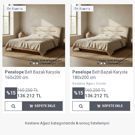
Ön Sipariş
Ön Sipariş
Yapay zekâ teknolojileri
Yapay zekâ teknolojileri
kullanılmıştır.
kullanılmıştır.
Penelope
Belt Bazalı Karyola
Penelope
Belt Bazalı Karyola
160x200 cm
180x200 cm
Kestane Ağacı Gövde
160.250
TL
160.250
TL
%
15
%
15
136.212
TL
136.212
TL
SEPETE EKLE
SEPETE EKLE
Kestane Ağacı kategorisinde
6
sonuç listeleniyor.