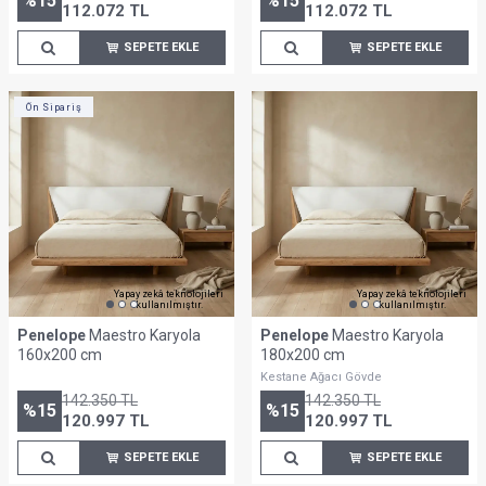
%
15
%
15
112.072
TL
112.072
TL
SEPETE EKLE
SEPETE EKLE
Ön Sipariş
Yapay zekâ teknolojileri
Yapay zekâ teknolojileri
kullanılmıştır.
kullanılmıştır.
Penelope
Maestro Karyola
Penelope
Maestro Karyola
160x200 cm
180x200 cm
Kestane Ağacı Gövde
142.350
TL
142.350
TL
%
15
%
15
120.997
TL
120.997
TL
SEPETE EKLE
SEPETE EKLE