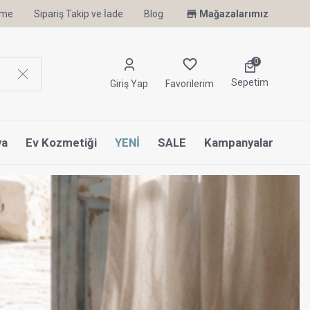
irme
Sipariş Takip ve İade
Uyku Uzmanı Othello Şimdi Penelope'de
Blog
Mağazalarımız
0
Sepetim
Giriş Yap
Favorilerim
ya
Ev Kozmetiği
YENİ
SALE
Kampanyalar