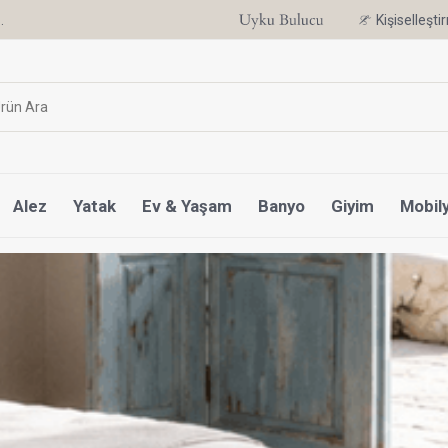
.
6 Ay'a Varan Taksit Ayrıcalığı
Kişiselleşt
Alez
Yatak
Ev & Yaşam
Banyo
Giyim
Mobil