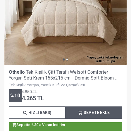
Yapay zekâ teknolojileri
kullanılmıştır.
Othello
Tek Kişilik Çift Taraflı Welsoft Comforter
Yorgan Seti Krem 155x215 cm - Dormio Soft Bloom
Serisi
Tek Kişilik Yorgan, Yastık Kılıfı Ve Çarşaf Seti
4.850
TL
%
10
4.365
TL
HIZLI BAKIŞ
SEPETE EKLE
Sepette %30'a Varan İndirim