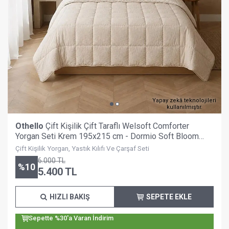
Yapay zekâ teknolojileri
kullanılmıştır.
Othello
Çift Kişilik Çift Taraflı Welsoft Comforter
Yorgan Seti Krem 195x215 cm - Dormio Soft Bloom
Serisi
Çift Kişilik Yorgan, Yastık Kılıfı Ve Çarşaf Seti
6.000
TL
%
10
5.400
TL
HIZLI BAKIŞ
SEPETE EKLE
Sepette %30'a Varan İndirim