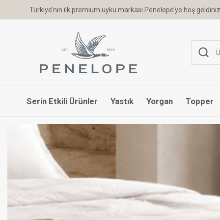
6 Ay'a Varan Taksit Ayrıcalığı
Serin Etkili Ürünler
Yastık
Yorgan
Topper