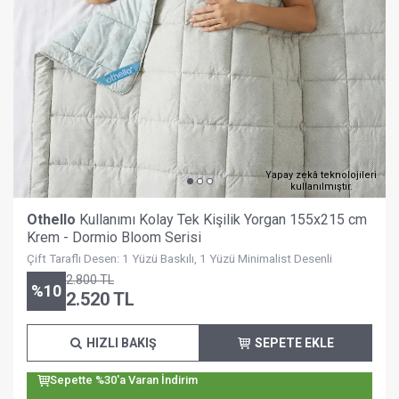
Yapay zekâ teknolojileri
kullanılmıştır.
Othello
Kullanımı Kolay Tek Kişilik Yorgan 155x215 cm
Krem - Dormio Bloom Serisi
Çift Taraflı Desen: 1 Yüzü Baskılı, 1 Yüzü Minimalist Desenli
2.800
TL
%
10
2.520
TL
HIZLI BAKIŞ
SEPETE EKLE
Sepette %30'a Varan İndirim