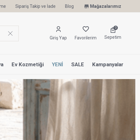
irme
Sipariş Takip ve İade
Blog
Mağazalarımız
0
Sepetim
Giriş Yap
Favorilerim
ya
Ev Kozmetiği
YENİ
SALE
Kampanyalar