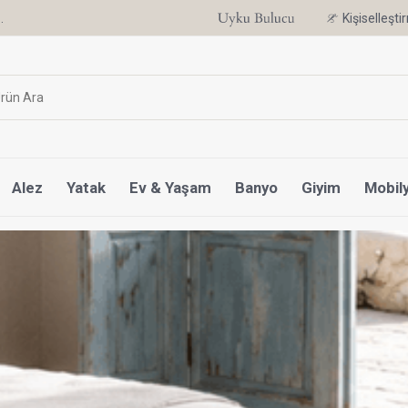
Uyku Uzmanı Othello Şimdi Penelope'de
Kişiselleşt
Alez
Yatak
Ev & Yaşam
Banyo
Giyim
Mobil