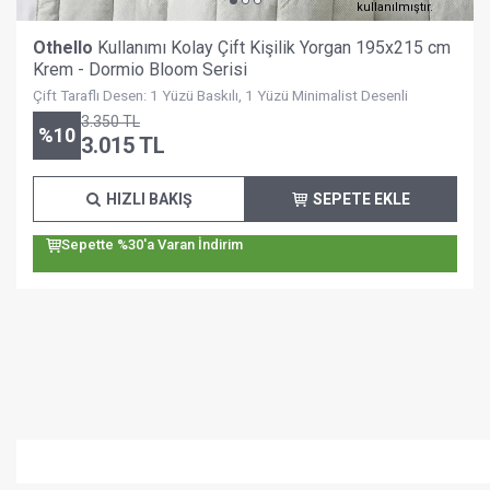
kullanılmıştır.
Othello
Kullanımı Kolay Çift Kişilik Yorgan 195x215 cm
Krem - Dormio Bloom Serisi
Çift Taraflı Desen: 1 Yüzü Baskılı, 1 Yüzü Minimalist Desenli
3.350
TL
%
10
3.015
TL
HIZLI BAKIŞ
SEPETE EKLE
Sepette %30'a Varan İndirim