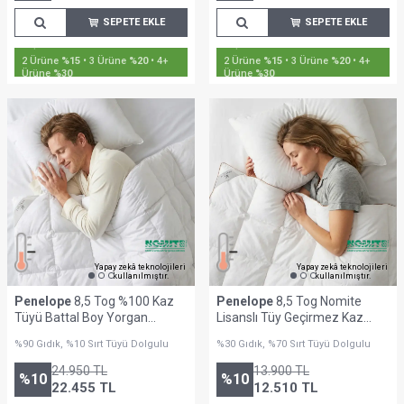
SEPETE EKLE
SEPETE EKLE
2 Ürüne
%15
• 3 Ürüne
%20
• 4+
2 Ürüne
%15
• 3 Ürüne
%20
• 4+
Ürüne
%30
Ürüne
%30
Yapay zekâ teknolojileri
Yapay zekâ teknolojileri
kullanılmıştır.
kullanılmıştır.
Penelope
8,5 Tog %100 Kaz
Penelope
8,5 Tog Nomite
Tüyü Battal Boy Yorgan
Lisanslı Tüy Geçirmez Kaz
220x240 cm - Gold Serisi
Tüyü Battal Boy Yorgan -
%90 Gıdık, %10 Sırt Tüyü Dolgulu
%30 Gıdık, %70 Sırt Tüyü Dolgulu
Bronze Serisi
24.950
TL
13.900
TL
%
10
%
10
22.455
TL
12.510
TL