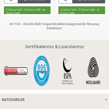
2 Ürüne
%15
• 3 Ürüne
%20
• 4+
2 Ürüne
%15
• 3 Ürüne
%20
• 4+
Ürüne
%30
Ürüne
%30
8.5 TOG - Orta Ilık Etkili Yorgan Modelleri kategorisinde
16
sonuç
listeleniyor.
Sertifikalarımız & Lisanslarımız
KATEGORILER