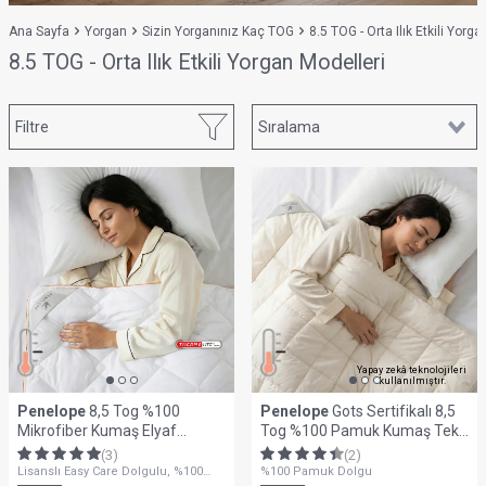
Ana Sayfa
Yorgan
Sizin Yorganınız Kaç TOG
8.5 TOG - Orta Ilık Etkili Yorg
8.5 TOG - Orta Ilık Etkili Yorgan Modelleri
Filtre
Yapay zekâ teknolojileri
kullanılmıştır.
Penelope
8,5 Tog %100
Penelope
Gots Sertifikalı 8,5
Mikrofiber Kumaş Elyaf
Tog %100 Pamuk Kumaş Tek
Dolgulu Tek Kişilik Yorgan -
Kişilik Yorgan - Cotton Live
(3)
(2)
Thermolite Easy Care Serisi
Serisi
Lisanslı Easy Care Dolgulu, %100
%100 Pamuk Dolgu