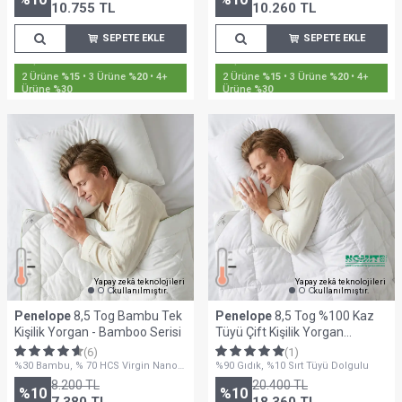
10.755
TL
10.260
TL
SEPETE EKLE
SEPETE EKLE
2 Ürüne
%15
• 3 Ürüne
%20
• 4+
2 Ürüne
%15
• 3 Ürüne
%20
• 4+
Ürüne
%30
Ürüne
%30
Yapay zekâ teknolojileri
Yapay zekâ teknolojileri
kullanılmıştır.
kullanılmıştır.
Penelope
8,5 Tog Bambu Tek
Penelope
8,5 Tog %100 Kaz
Kişilik Yorgan - Bamboo Serisi
Tüyü Çift Kişilik Yorgan
195x215 cm - Gold Serisi
(6)
(1)
%30 Bambu, % 70 HCS Virgin Nano
%90 Gıdık, %10 Sırt Tüyü Dolgulu
Elyaf Dolgu - 300 Gr/m2
8.200
TL
20.400
TL
%
10
%
10