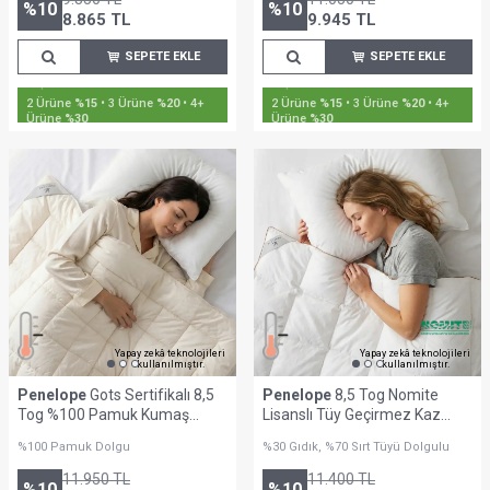
%
10
%
10
8.865
TL
9.945
TL
SEPETE EKLE
SEPETE EKLE
2 Ürüne
%15
• 3 Ürüne
%20
• 4+
2 Ürüne
%15
• 3 Ürüne
%20
• 4+
Ürüne
%30
Ürüne
%30
Yapay zekâ teknolojileri
Yapay zekâ teknolojileri
kullanılmıştır.
kullanılmıştır.
Penelope
Gots Sertifikalı 8,5
Penelope
8,5 Tog Nomite
Tog %100 Pamuk Kumaş
Lisanslı Tüy Geçirmez Kaz
Battal Boy Yorgan - Cotton
Tüyü Çift Kişilik Yorgan -
%100 Pamuk Dolgu
%30 Gıdık, %70 Sırt Tüyü Dolgulu
Live Serisi
Bronze Serisi
11.950
TL
11.400
TL
%
10
%
10