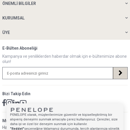
ÖNEMLI BILGILER
KURUMSAL
ÜYE
E-Bülten Aboneliği
Kampanya ve yeniliklerden haberdar olmak için e-bültenimize abone
olun!
Bizi Takip Edin
PENELOPE olarak, müşterilerimize güvenilir ve kişiselleştirilmiş bir
alışveriş deneyimi sunmak amacıyla çerez kullanıyoruz. Çerezler, size
Müsteri Hizmetleri İletişim Adresi
daha iyi ve özel bir deneyim sunmak için kullanılır.
Hafta İçi: 09:00 - 18:00
"Reddet"
seçeneğine tıklamanız durumunda, tercih alanlarınıza yönelik