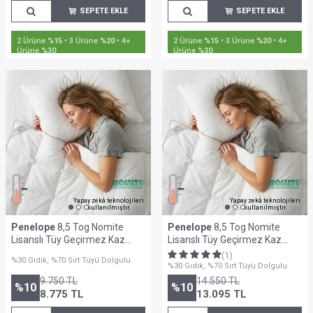
SEPETE EKLE
SEPETE EKLE
2 Ürüne
%15
• 3 Ürüne
%20
• 4+
2 Ürüne
%15
• 3 Ürüne
%20
• 4+
Ürüne
%30
Ürüne
%30
Yapay zekâ teknolojileri
Yapay zekâ teknolojileri
kullanılmıştır.
kullanılmıştır.
Penelope
8,5 Tog Nomite
Penelope
8,5 Tog Nomite
Lisanslı Tüy Geçirmez Kaz
Lisanslı Tüy Geçirmez Kaz
Tüyü Tek Kişilik Yorgan -
Tüyü Yorgan 240x260 cm-
(1)
%30 Gıdık, %70 Sırt Tüyü Dolgulu
Bronze Serisi
Bronze Serisi
%30 Gıdık, %70 Sırt Tüyü Dolgulu
9.750
TL
14.550
TL
%
10
%
10
8.775
TL
13.095
TL