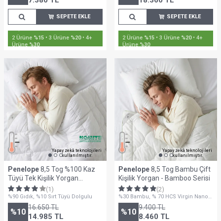
7.380
TL
18.360
TL
SEPETE EKLE
SEPETE EKLE
2 Ürüne
%15
• 3 Ürüne
%20
• 4+
2 Ürüne
%15
• 3 Ürüne
%20
• 4+
Ürüne
%30
Ürüne
%30
Yapay zekâ teknolojileri
Yapay zekâ teknolojileri
kullanılmıştır.
kullanılmıştır.
Penelope
8,5 Tog %100 Kaz
Penelope
8,5 Tog Bambu Çift
Tüyü Tek Kişilik Yorgan
Kişilik Yorgan - Bamboo Serisi
155x215 cm - Gold Serisi
(1)
(2)
%90 Gıdık, %10 Sırt Tüyü Dolgulu
%30 Bambu, % 70 HCS Virgin Nano
Elyaf Dolgu - 300 Gr/m2
16.650
TL
9.400
TL
%
10
%
10
14.985
TL
8.460
TL