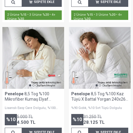
SEPETE EKLE
SEPETE EKLE
2 Ürüne
%15
• 3 Ürüne
%20
• 4+
2 Ürüne
%15
• 3 Ürüne
%20
• 4+
Ürüne
%30
Ürüne
%30
Yapay zekâ teknolojileri
Yapay zekâ teknolojileri
kullanılmıştır.
kullanılmıştır.
Penelope
8,5 Tog %100
Penelope
8,5 Tog %100 Kaz
Mikrofiber Kumaş Elyaf
Tüyü X Battal Yorgan 240x260
Dolgulu Battal Boy Yorgan -
cm - Gold Serisi
Lisanslı Easy Care Dolgulu, %100
%90 Gıdık, %10 Sırt Tüyü Dolgulu
Thermolite Easy Care Serisi
Mikoelyaf Kumaş
5.000
TL
31.250
TL
%
10
%
10
4.500
TL
28.125
TL
SEPETE EKLE
SEPETE EKLE