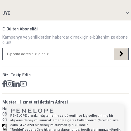
ÜYE
E-Bülten Aboneliği
Kampanya ve yeniliklerden haberdar olmak için e-bültenimize abone
olun!
Bizi Takip Edin
Müsteri Hizmetleri İletişim Adresi
Hafta İçi: 09:00 - 18:00
0850 640 1993
PENELOPE olarak, müşterilerimize güvenilir ve kişiselleştirilmiş bir
onlinedestek@penelopebedroom.com
alışveriş deneyimi sunmak amacıyla çerez kullanıyoruz. Çerezler, size
daha iyi ve özel bir deneyim sunmak için kullanılır.
"Reddet"
seçeneğine tıklamanız durumunda, tercih alanlarınıza yönelik