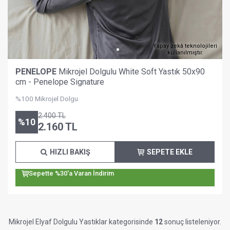
Yapay zekâ teknolojileri
kullanılmıştır.
PENELOPE
Mikrojel Dolgulu White Soft Yastık 50x90
cm - Penelope Signature
%100 Mikrojel Dolgu
2.400
TL
%
10
2.160
TL
HIZLI BAKIŞ
SEPETE EKLE
Sepette %30'a Varan İndirim
Mikrojel Elyaf Dolgulu Yastıklar kategorisinde
12
sonuç listeleniyor.