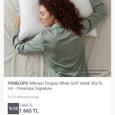
Yapay zekâ teknolojileri
kullanılmıştır.
PENELOPE
Mikrojel Dolgulu White Soft Yastık 50x70
cm - Penelope Signature
%100 Mikrojel Dolgu
1.850
TL
%
10
1.665
TL