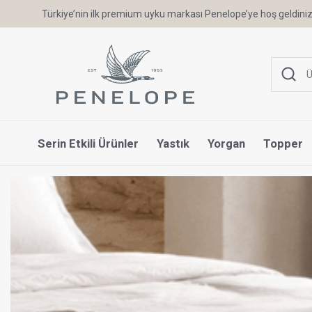
6 Ay'a Varan Taksit Ayrıcalığı
Serin Etkili Ürünler
Yastık
Yorgan
Topper