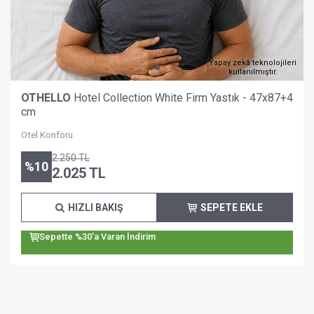
Yapay zekâ teknolojileri
kullanılmıştır.
OTHELLO
Hotel Collection White Firm Yastık - 47x87+4
cm
Otel Konforu
2.250
TL
%
10
2.025
TL
HIZLI BAKIŞ
SEPETE EKLE
Sepette %30'a Varan İndirim