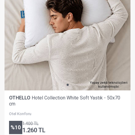
Yapay zekâ teknolojileri
kullanılmıştır.
OTHELLO
Hotel Collection White Soft Yastık - 50x70
cm
Otel Konforu
1.400
TL
%
10
1.260
TL