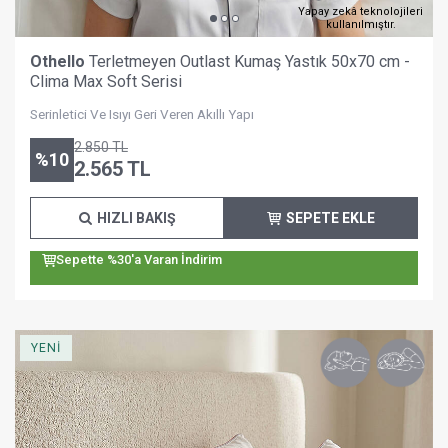
Yapay zekâ teknolojileri
kullanılmıştır.
Othello
Terletmeyen Outlast Kumaş Yastık 50x70 cm -
Clima Max Soft Serisi
Serinletici Ve Isıyı Geri Veren Akıllı Yapı
2.850
TL
%
10
2.565
TL
HIZLI BAKIŞ
SEPETE EKLE
Sepette %30'a Varan İndirim
YENİ