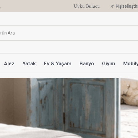
Uyku Uzmanı Othello Şimdi Penelope'de
Kişiselleşt
Alez
Yatak
Ev & Yaşam
Banyo
Giyim
Mobil