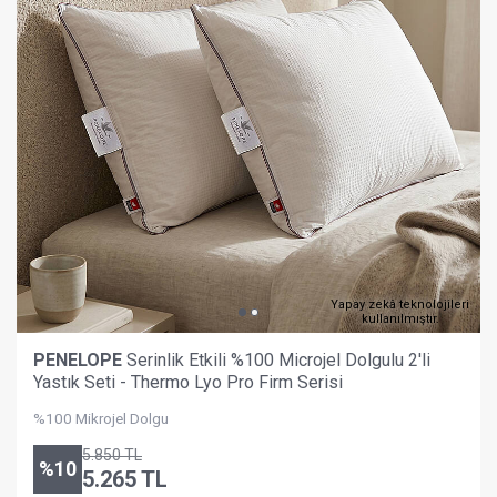
Yapay zekâ teknolojileri
kullanılmıştır.
PENELOPE
Serinlik Etkili %100 Microjel Dolgulu 2'li
Yastık Seti - Thermo Lyo Pro Firm Serisi
%100 Mikrojel Dolgu
5.850
TL
%
10
5.265
TL