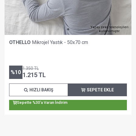
Yapay zekâ teknolojileri
kullanılmıştır.
OTHELLO
Mikrojel Yastık - 50x70 cm
1.350
TL
%
10
1.215
TL
HIZLI BAKIŞ
SEPETE EKLE
Sepette %30'a Varan İndirim