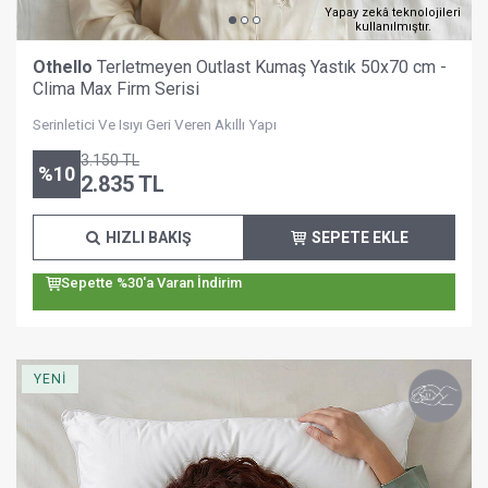
Yapay zekâ teknolojileri
kullanılmıştır.
Othello
Terletmeyen Outlast Kumaş Yastık 50x70 cm -
Clima Max Firm Serisi
Serinletici Ve Isıyı Geri Veren Akıllı Yapı
3.150
TL
%
10
2.835
TL
HIZLI BAKIŞ
SEPETE EKLE
Sepette %30'a Varan İndirim
YENİ