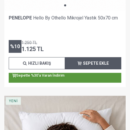
PENELOPE
Hello By Othello Mikrojel Yastık 50x70 cm
1.250
TL
%
10
1.125
TL
HIZLI BAKIŞ
SEPETE EKLE
Sepette %30'a Varan İndirim
YENİ