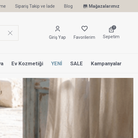
irme
Sipariş Takip ve İade
Blog
Mağazalarımız
0
Sepetim
Giriş Yap
Favorilerim
ya
Ev Kozmetiği
YENİ
SALE
Kampanyalar