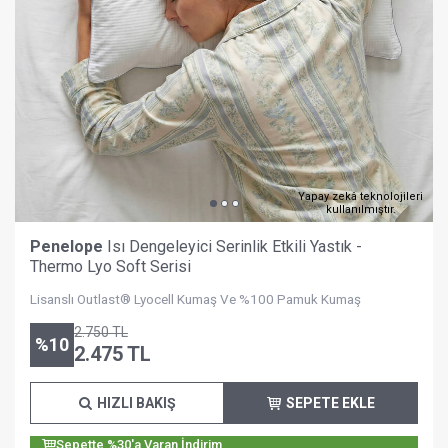
Yapay zekâ teknolojileri
kullanılmıştır.
Penelope
Isı Dengeleyici Serinlik Etkili Yastık -
Thermo Lyo Soft Serisi
Lisanslı Outlast® Lyocell Kumaş Ve %100 Pamuk Kumaş
2.750
TL
%
10
2.475
TL
HIZLI BAKIŞ
SEPETE EKLE
Sepette %30'a Varan İndirim