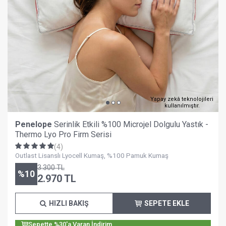
Yapay zekâ teknolojileri
kullanılmıştır.
Penelope
Serinlik Etkili %100 Microjel Dolgulu Yastık -
Thermo Lyo Pro Firm Serisi
(4)
Outlast Lisanslı Lyocell Kumaş, %100 Pamuk Kumaş
3.300
TL
%
10
2.970
TL
HIZLI BAKIŞ
SEPETE EKLE
Sepette %30'a Varan İndirim