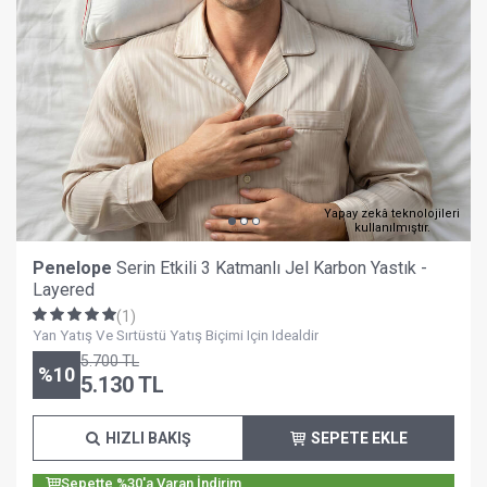
Yapay zekâ teknolojileri
kullanılmıştır.
Penelope
Serin Etkili 3 Katmanlı Jel Karbon Yastık -
Layered
(1)
Yan Yatış Ve Sırtüstü Yatış Biçimi Için Idealdir
5.700
TL
%
10
5.130
TL
HIZLI BAKIŞ
SEPETE EKLE
Sepette %30'a Varan İndirim