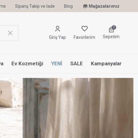
irme
Sipariş Takip ve İade
Uyku Uzmanı Othello Şimdi Penelope'de
Blog
Mağazalarımız
0
Sepetim
Giriş Yap
Favorilerim
ya
Ev Kozmetiği
YENİ
SALE
Kampanyalar