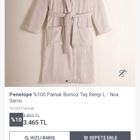
Penelope
%100 Pamuk Bornoz Taş Rengi L - Noa
Serisi
%100 Pamuk
3.850
TL
%
10
3.465
TL
HIZLI BAKIŞ
SEPETE EKLE