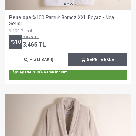
Penelope
%100 Pamuk Bornoz XXL Beyaz - Noa
Serisi
%100 Pamuk
3.850
TL
%
10
3.465
TL
HIZLI BAKIŞ
SEPETE EKLE
Sepette %30'a Varan İndirim