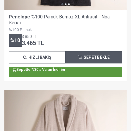
Penelope
%100 Pamuk Bornoz XL Antrasit - Noa
Serisi
%100 Pamuk
3.850
TL
%
10
3.465
TL
HIZLI BAKIŞ
SEPETE EKLE
Sepette %30'a Varan İndirim