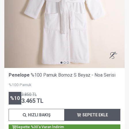
Penelope
%100 Pamuk Bornoz S Beyaz - Noa Serisi
%100 Pamuk
3.850
TL
%
10
3.465
TL
HIZLI BAKIŞ
SEPETE EKLE
Sepette %30'a Varan İndirim