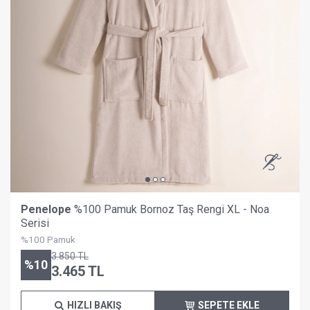
Penelope
%100 Pamuk Bornoz Taş Rengi XL - Noa
Serisi
%100 Pamuk
3.850
TL
%
10
3.465
TL
HIZLI BAKIŞ
SEPETE EKLE