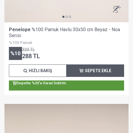
Penelope
%100 Pamuk Havlu 30x50 cm Beyaz - Noa
Serisi
%100 Pamuk
320
TL
%
10
288
TL
HIZLI BAKIŞ
SEPETE EKLE
Sepette %30'a Varan İndirim