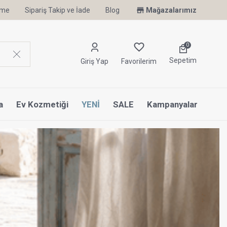
irme
Sipariş Takip ve İade
Blog
Mağazalarımız
0
Sepetim
Giriş Yap
Favorilerim
a
Ev Kozmetiği
YENİ
SALE
Kampanyalar