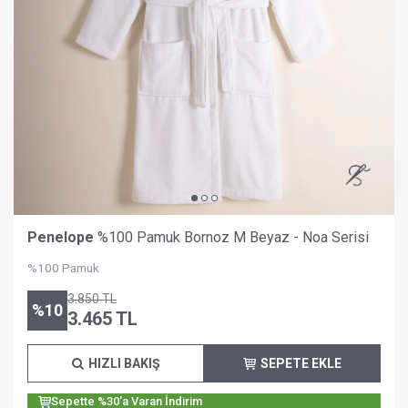
Penelope
%100 Pamuk Bornoz M Beyaz - Noa Serisi
%100 Pamuk
3.850
TL
%
10
3.465
TL
HIZLI BAKIŞ
SEPETE EKLE
Sepette %30'a Varan İndirim