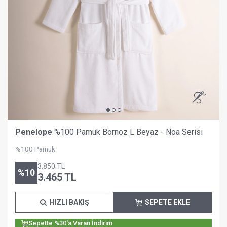
Penelope
%100 Pamuk Bornoz L Beyaz - Noa Serisi
%100 Pamuk
3.850
TL
%
10
3.465
TL
HIZLI BAKIŞ
SEPETE EKLE
Sepette %30'a Varan İndirim