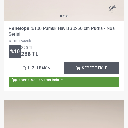
Penelope
%100 Pamuk Havlu 30x50 cm Pudra - Noa
Serisi
%100 Pamuk
320
TL
%
10
288
TL
HIZLI BAKIŞ
SEPETE EKLE
Sepette %30'a Varan İndirim