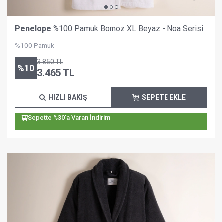
Penelope
%100 Pamuk Bornoz XL Beyaz - Noa Serisi
%100 Pamuk
3.850
TL
%
10
3.465
TL
HIZLI BAKIŞ
SEPETE EKLE
Sepette %30'a Varan İndirim