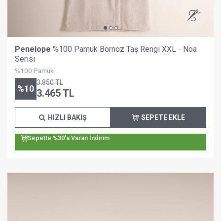
Penelope
%100 Pamuk Bornoz Taş Rengi XXL - Noa
Serisi
%100 Pamuk
3.850
TL
%
10
3.465
TL
HIZLI BAKIŞ
SEPETE EKLE
Sepette %30'a Varan İndirim