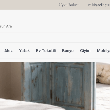
Uyku Uzmanı Othello Şimdi Penelope'de
Kişiselleşt
Alez
Yatak
Ev Tekstili
Banyo
Giyim
Mobily