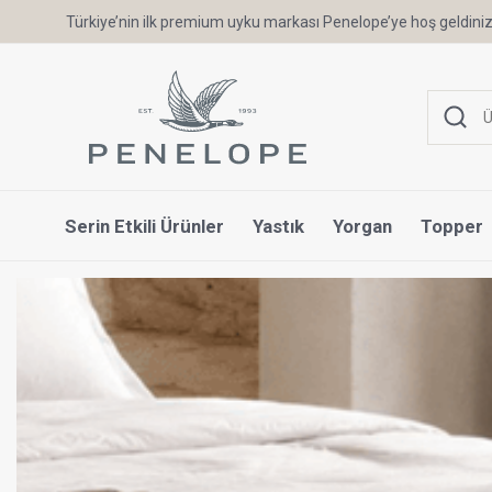
6 Ay'a Varan Taksit Ayrıcalığı
Serin Etkili Ürünler
Yastık
Yorgan
Topper