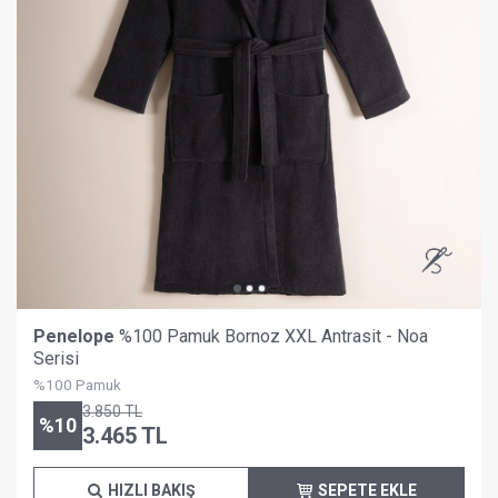
Penelope
%100 Pamuk Bornoz XXL Antrasit - Noa
Serisi
%100 Pamuk
3.850
TL
%
10
3.465
TL
HIZLI BAKIŞ
SEPETE EKLE