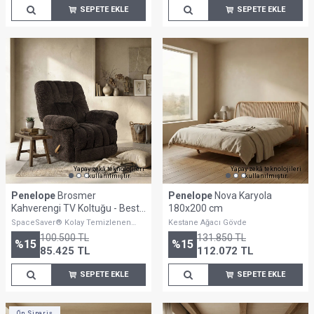
SEPETE EKLE
SEPETE EKLE
Yapay zekâ teknolojileri
Yapay zekâ teknolojileri
kullanılmıştır.
kullanılmıştır.
Penelope
Brosmer
Penelope
Nova Karyola
Kahverengi TV Koltuğu - Best
180x200 cm
Home Furnishings
SpaceSaver® Kolay Temizlenen
Kestane Ağacı Gövde
Yapısıyla Uzun Ömürlü Konfor
100.500
TL
131.850
TL
Sunar.
%
15
%
15
85.425
TL
112.072
TL
SEPETE EKLE
SEPETE EKLE
Ön Sipariş