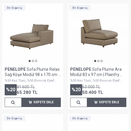
Ön Sipariş
Ön Sipariş
PENELOPE
Sofa Plume Relax
PENELOPE
Sofa Plume Ara
Sağ Köşe Modül 98 x 170 cm |
Modül 83 x 97 cm | Plainfry
Plainfry Kumaş - Kahve Keten
Kumaş - Kahve Keten
%50 Kaz Tüyü, %50 Boncuk Elyaf
%50 Kaz Tüyü, %50 Boncuk Elyaf
Dolguludur
Dolguludur
81.600
TL
63.000
TL
%
20
%
20
65.280
TL
50.400
TL
SEPETE EKLE
SEPETE EKLE
Ön Sipariş
Ön Sipariş