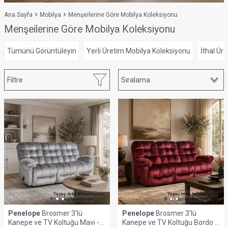
Ana Sayfa
Mobilya
Menşeilerine Göre Mobilya Koleksiyonu
Menşeilerine Göre Mobilya Koleksiyonu
Tümünü Görüntüleyin
Yerli Üretim Mobilya Koleksiyonu
İthal Ür
Filtre
Yapay zekâ teknolojileri
Yapay zekâ teknolojileri
kullanılmıştır.
kullanılmıştır.
Penelope
Brosmer 3'lü
Penelope
Brosmer 3'lü
Kanepe ve TV Koltuğu Mavi -
Kanepe ve TV Koltuğu Bordo -