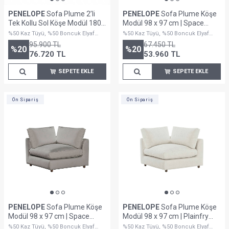
PENELOPE
Sofa Plume 2’li
PENELOPE
Sofa Plume Köşe
Tek Kollu Sol Köşe Modül 180 x
Modül 98 x 97 cm | Space
97 cm | Plainfry Kumaş -
Kumaş - Krem
%50 Kaz Tüyü, %50 Boncuk Elyaf
%50 Kaz Tüyü, %50 Boncuk Elyaf
Kahve Keten
Dolguludur
Dolguludur
95.900
TL
67.450
TL
%
20
%
20
76.720
TL
53.960
TL
SEPETE EKLE
SEPETE EKLE
Ön Sipariş
Ön Sipariş
PENELOPE
Sofa Plume Köşe
PENELOPE
Sofa Plume Köşe
Modül 98 x 97 cm | Space
Modül 98 x 97 cm | Plainfry
Kumaş - Gri
Kumaş - Beyaz Keten
%50 Kaz Tüyü, %50 Boncuk Elyaf
%50 Kaz Tüyü, %50 Boncuk Elyaf