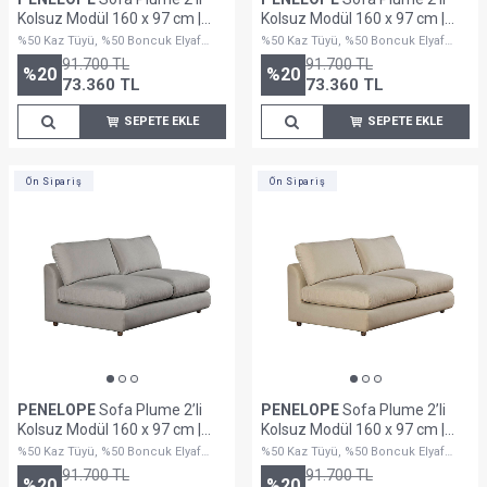
Kolsuz Modül 160 x 97 cm |
Kolsuz Modül 160 x 97 cm |
Plainfry Kumaş - Krem Dokulu
Plainfry Kumaş - Beyaz Keten
%50 Kaz Tüyü, %50 Boncuk Elyaf
%50 Kaz Tüyü, %50 Boncuk Elyaf
Dolguludur
Dolguludur
91.700
TL
91.700
TL
%
20
%
20
73.360
TL
73.360
TL
SEPETE EKLE
SEPETE EKLE
Ön Sipariş
Ön Sipariş
PENELOPE
Sofa Plume 2’li
PENELOPE
Sofa Plume 2’li
Kolsuz Modül 160 x 97 cm |
Kolsuz Modül 160 x 97 cm |
Space Kumaş - Gri
Space Kumaş - Krem
%50 Kaz Tüyü, %50 Boncuk Elyaf
%50 Kaz Tüyü, %50 Boncuk Elyaf
Dolguludur
Dolguludur
91.700
TL
91.700
TL
%
20
%
20