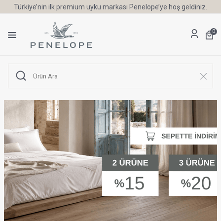
6 Ay'a Varan Taksit Ayrıcalığı
0