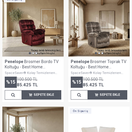
Yapay zekâ teknolojileri
Yapay zekâ teknolojileri
kullanılmıştır.
kullanılmıştır.
Penelope
Brosmer Bordo TV
Penelope
Brosmer Toprak TV
Koltuğu - Best Home
Koltuğu - Best Home
Furnishings
Furnishings
SpaceSaver® Kolay Temizlenen
SpaceSaver® Kolay Temizlenen
Yapısıyla Uzun Ömürlü Konfor
Yapısıyla Uzun Ömürlü Konfor
100.500
TL
100.500
TL
Sunar.
%
15
Sunar.
%
15
85.425
TL
85.425
TL
SEPETE EKLE
SEPETE EKLE
Ön Sipariş