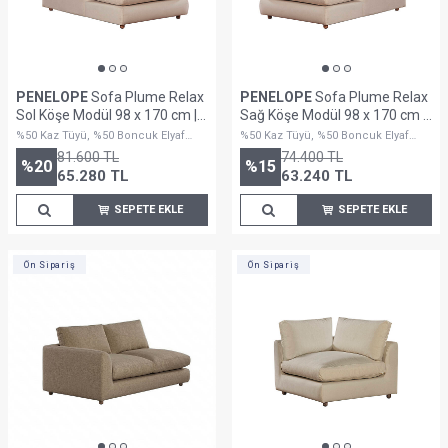
PENELOPE
Sofa Plume Relax
PENELOPE
Sofa Plume Relax
Sol Köşe Modül 98 x 170 cm |
Sağ Köşe Modül 98 x 170 cm |
Plainfry Kumaş - Krem Dokulu
Plainfry Kumaş - Krem Dokulu
%50 Kaz Tüyü, %50 Boncuk Elyaf
%50 Kaz Tüyü, %50 Boncuk Elyaf
Dolguludur
Dolguludur
81.600
TL
74.400
TL
%
20
%
15
65.280
TL
63.240
TL
SEPETE EKLE
SEPETE EKLE
Ön Sipariş
Ön Sipariş