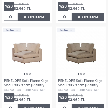
Dolguludur
Dolguludur
67.450
TL
67.450
TL
%
20
%
20
53.960
TL
53.960
TL
SEPETE EKLE
SEPETE EKLE
Ön Sipariş
Ön Sipariş
PENELOPE
Sofa Plume Köşe
PENELOPE
Sofa Plume Köşe
Modül 98 x 97 cm | Plainfry
Modül 98 x 97 cm | Plainfry
Kumaş - Krem Dokulu
Kumaş - Kahve Keten
%50 Kaz Tüyü, %50 Boncuk Elyaf
%50 Kaz Tüyü, %50 Boncuk Elyaf
Dolguludur
Dolguludur
67.450
TL
67.450
TL
%
20
%
20
53.960
TL
53.960
TL
SEPETE EKLE
SEPETE EKLE