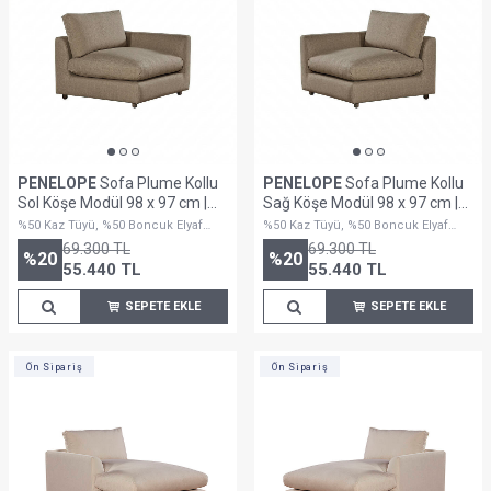
PENELOPE
Sofa Plume Kollu
PENELOPE
Sofa Plume Kollu
Sol Köşe Modül 98 x 97 cm |
Sağ Köşe Modül 98 x 97 cm |
Plainfry Kumaş - Kahve Keten
Plainfry Kumaş - Kahve Keten
%50 Kaz Tüyü, %50 Boncuk Elyaf
%50 Kaz Tüyü, %50 Boncuk Elyaf
Dolguludur
Dolguludur
69.300
TL
69.300
TL
%
20
%
20
55.440
TL
55.440
TL
SEPETE EKLE
SEPETE EKLE
Ön Sipariş
Ön Sipariş