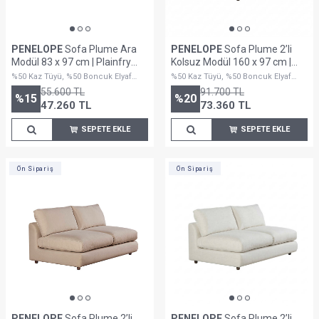
PENELOPE
Sofa Plume Ara
PENELOPE
Sofa Plume 2’li
Modül 83 x 97 cm | Plainfry
Kolsuz Modül 160 x 97 cm |
Kumaş - Krem Dokulu
Plainfry Kumaş - Kahve Keten
%50 Kaz Tüyü, %50 Boncuk Elyaf
%50 Kaz Tüyü, %50 Boncuk Elyaf
Dolguludur
Dolguludur
55.600
TL
91.700
TL
%
15
%
20
47.260
TL
73.360
TL
SEPETE EKLE
SEPETE EKLE
Ön Sipariş
Ön Sipariş
PENELOPE
Sofa Plume 2’li
PENELOPE
Sofa Plume 2’li