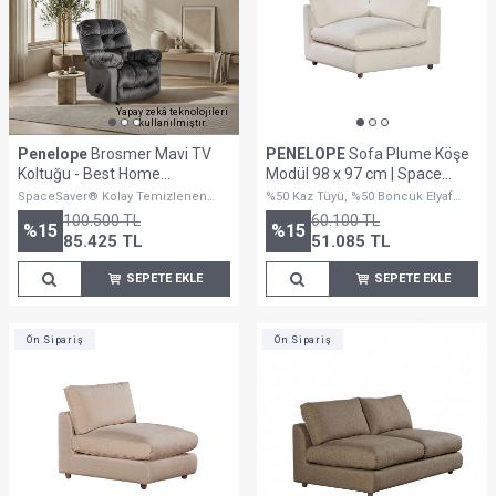
Yapay zekâ teknolojileri
kullanılmıştır.
Penelope
Brosmer Mavi TV
PENELOPE
Sofa Plume Köşe
Koltuğu - Best Home
Modül 98 x 97 cm | Space
Furnishings
Kumaş - Beyaz Dokulu
SpaceSaver® Kolay Temizlenen
%50 Kaz Tüyü, %50 Boncuk Elyaf
Yapısıyla Uzun Ömürlü Konfor
Dolguludur
100.500
TL
60.100
TL
Sunar.
%
15
%
15
85.425
TL
51.085
TL
SEPETE EKLE
SEPETE EKLE
Ön Sipariş
Ön Sipariş