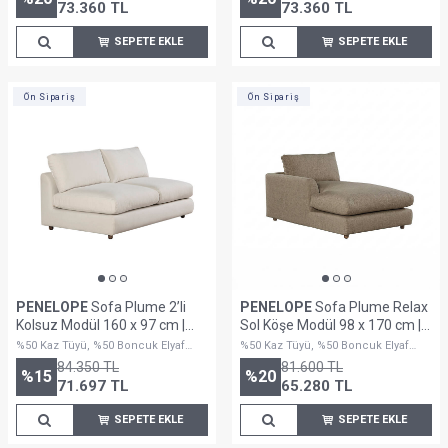
73.360
TL
73.360
TL
SEPETE EKLE
SEPETE EKLE
Ön Sipariş
Ön Sipariş
PENELOPE
Sofa Plume 2’li
PENELOPE
Sofa Plume Relax
Kolsuz Modül 160 x 97 cm |
Sol Köşe Modül 98 x 170 cm |
Space Kumaş - Beyaz Dokulu
Plainfry Kumaş - Kahve Keten
%50 Kaz Tüyü, %50 Boncuk Elyaf
%50 Kaz Tüyü, %50 Boncuk Elyaf
Dolguludur
Dolguludur
84.350
TL
81.600
TL
%
15
%
20
71.697
TL
65.280
TL
SEPETE EKLE
SEPETE EKLE