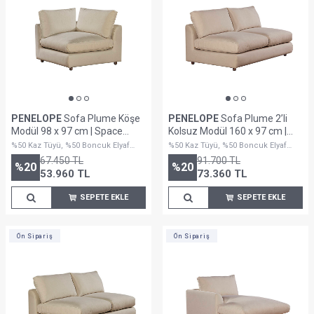
PENELOPE
Sofa Plume Köşe
PENELOPE
Sofa Plume 2’li
Modül 98 x 97 cm | Space
Kolsuz Modül 160 x 97 cm |
Kumaş - Krem
Plainfry Kumaş - Krem Dokulu
%50 Kaz Tüyü, %50 Boncuk Elyaf
%50 Kaz Tüyü, %50 Boncuk Elyaf
Dolguludur
Dolguludur
67.450
TL
91.700
TL
%
20
%
20
53.960
TL
73.360
TL
SEPETE EKLE
SEPETE EKLE
Ön Sipariş
Ön Sipariş