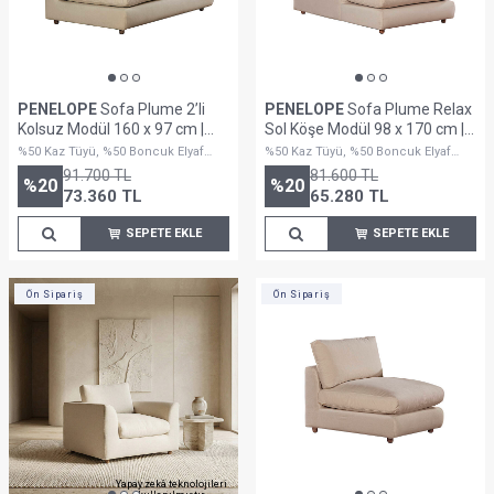
PENELOPE
Sofa Plume 2’li
PENELOPE
Sofa Plume Relax
Kolsuz Modül 160 x 97 cm |
Sol Köşe Modül 98 x 170 cm |
Space Kumaş - Krem
Plainfry Kumaş - Krem Dokulu
%50 Kaz Tüyü, %50 Boncuk Elyaf
%50 Kaz Tüyü, %50 Boncuk Elyaf
Dolguludur
Dolguludur
91.700
TL
81.600
TL
%
20
%
20
73.360
TL
65.280
TL
SEPETE EKLE
SEPETE EKLE
Ön Sipariş
Ön Sipariş
Yapay zekâ teknolojileri