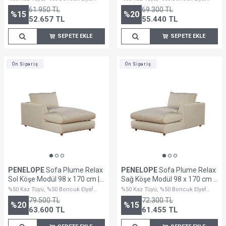
Dolguludur
Dolguludur
61.950
TL
69.300
TL
%
15
%
20
52.657
TL
55.440
TL
SEPETE EKLE
SEPETE EKLE
Ön Sipariş
Ön Sipariş
PENELOPE
Sofa Plume Relax
PENELOPE
Sofa Plume Relax
Sol Köşe Modül 98 x 170 cm |
Sağ Köşe Modül 98 x 170 cm |
Space Kumaş - Krem
Space Kumaş - Krem
%50 Kaz Tüyü, %50 Boncuk Elyaf
%50 Kaz Tüyü, %50 Boncuk Elyaf
Dolguludur
Dolguludur
79.500
TL
72.300
TL
%
20
%
15
63.600
TL
61.455
TL