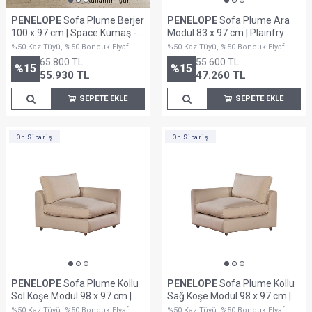
kullanılmıştır.
PENELOPE
Sofa Plume Berjer
PENELOPE
Sofa Plume Ara
100 x 97 cm | Space Kumaş -
Modül 83 x 97 cm | Plainfry
Krem
Kumaş - Krem Dokulu
%50 Kaz Tüyü, %50 Boncuk Elyaf
%50 Kaz Tüyü, %50 Boncuk Elyaf
Dolguludur
Dolguludur
65.800
TL
55.600
TL
%
15
%
15
55.930
TL
47.260
TL
SEPETE EKLE
SEPETE EKLE
Ön Sipariş
Ön Sipariş
PENELOPE
Sofa Plume Kollu
PENELOPE
Sofa Plume Kollu
Sol Köşe Modül 98 x 97 cm |
Sağ Köşe Modül 98 x 97 cm |
Plainfry Kumaş - Krem Dokulu
Plainfry Kumaş - Krem Dokulu
%50 Kaz Tüyü, %50 Boncuk Elyaf
%50 Kaz Tüyü, %50 Boncuk Elyaf