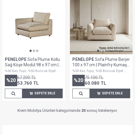
Yapay zekâ teknolojileri
kullanılmıştır.
PENELOPE
Sofa Plume Kollu
PENELOPE
Sofa Plume Berjer
Sağ Köşe Modül 98 x 97 cm |
100 x 97 cm | Plainfry Kumaş -
Space Kumaş - Krem
Krem Dokulu
%50 Kaz Tüyü, %50 Boncuk Elyaf
%50 Kaz Tüyü, %50 Boncuk Elyaf
Dolguludur
Dolguludur
67.200
TL
75.100
TL
%
20
%
20
53.760
TL
60.080
TL
SEPETE EKLE
SEPETE EKLE
Krem Mobilya Ürünleri kategorisinde
20
sonuç listeleniyor.