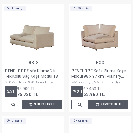
Ön Sipariş
Ön Sipariş
PENELOPE
Sofa Plume 2’li
PENELOPE
Sofa Plume Köşe
Tek Kollu Sağ Köşe Modül 180
Modül 98 x 97 cm | Plainfry
x 97 cm | Space Kumaş - Krem
Kumaş - Krem Dokulu
%50 Kaz Tüyü, %50 Boncuk Elyaf
%50 Kaz Tüyü, %50 Boncuk Elyaf
Dolguludur
Dolguludur
95.900
TL
67.450
TL
%
20
%
20
76.720
TL
53.960
TL
SEPETE EKLE
SEPETE EKLE
Ön Sipariş
Ön Sipariş