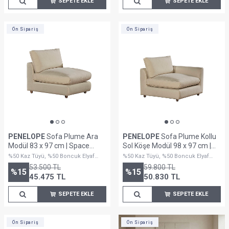
SEPETE EKLE
SEPETE EKLE
Ön Sipariş
Ön Sipariş
PENELOPE
Sofa Plume Ara
PENELOPE
Sofa Plume Kollu
Modül 83 x 97 cm | Space
Sol Köşe Modül 98 x 97 cm |
Kumaş - Krem
Space Kumaş - Krem
%50 Kaz Tüyü, %50 Boncuk Elyaf
%50 Kaz Tüyü, %50 Boncuk Elyaf
Dolguludur
Dolguludur
53.500
TL
59.800
TL
%
15
%
15
45.475
TL
50.830
TL
SEPETE EKLE
SEPETE EKLE
Ön Sipariş
Ön Sipariş