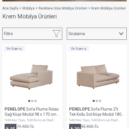
Ana Sayfa
Mobilya
Renklere Göre Mobilya Ürünleri
Krem Mobilya Ürünleri
Krem Mobilya Ürünleri
Filtre
Ön Sipariş
Ön Sipariş
PENELOPE
Sofa Plume Relax
PENELOPE
Sofa Plume 2’li
Sağ Köşe Modül 98 x 170 cm |
Tek Kollu Sol Köşe Modül 180 x
Plainfry Kumaş - Krem Dokulu
97 cm | Plainfry Kumaş - Krem
%50 Kaz Tüyü, %50 Boncuk Elyaf
%50 Kaz Tüyü, %50 Boncuk Elyaf
Dolguludur
Dokulu
Dolguludur
74.400
TL
95.900
TL