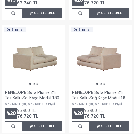
%
15
%
20
63.240
TL
76.720
TL
SEPETE EKLE
SEPETE EKLE
Ön Sipariş
Ön Sipariş
PENELOPE
Sofa Plume 2’li
PENELOPE
Sofa Plume 2’li
Tek Kollu Sol Köşe Modül 180 x
Tek Kollu Sağ Köşe Modül 180
97 cm | Space Kumaş - Krem
x 97 cm | Plainfry Kumaş -
%50 Kaz Tüyü, %50 Boncuk Elyaf
%50 Kaz Tüyü, %50 Boncuk Elyaf
Dolguludur
Krem Dokulu
Dolguludur
95.900
TL
95.900
TL
%
20
%
20
76.720
TL
76.720
TL
SEPETE EKLE
SEPETE EKLE