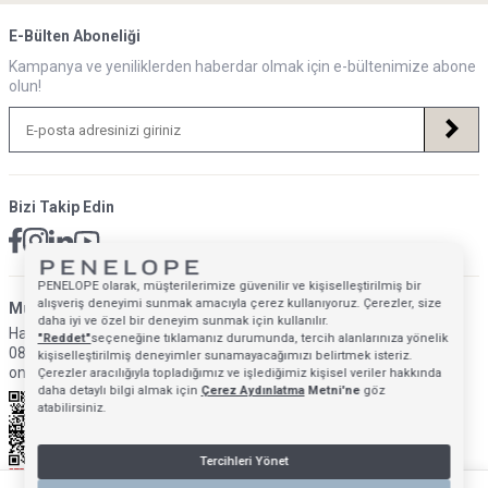
E-Bülten Aboneliği
Kampanya ve yeniliklerden haberdar olmak için e-bültenimize abone
olun!
Bizi Takip Edin
PENELOPE olarak, müşterilerimize güvenilir ve kişiselleştirilmiş bir
alışveriş deneyimi sunmak amacıyla çerez kullanıyoruz. Çerezler, size
Müsteri Hizmetleri İletişim Adresi
daha iyi ve özel bir deneyim sunmak için kullanılır.
Hafta İçi: 09:00 - 18:00
"Reddet"
seçeneğine tıklamanız durumunda, tercih alanlarınıza yönelik
0850 640 1993
kişiselleştirilmiş deneyimler sunamayacağımızı belirtmek isteriz.
onlinedestek@penelopebedroom.com
Çerezler aracılığıyla topladığımız ve işlediğimiz kişisel veriler hakkında
daha detaylı bilgi almak için
Çerez Aydınlatma
Metni'ne
göz
atabilirsiniz.
Tercihleri Yönet