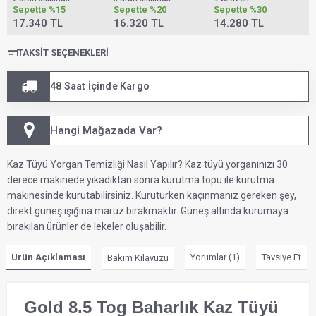
Sepette
%15
Sepette
%20
Sepette
%30
17.340 TL
16.320 TL
14.280 TL
TAKSIT SEÇENEKLERI
48 Saat İçinde Kargo
Hangi Mağazada Var?
Kaz Tüyü Yorgan Temizliği Nasıl Yapılır? Kaz tüyü yorganınızı 30
derece makinede yıkadıktan sonra kurutma topu ile kurutma
makinesinde kurutabilirsiniz. Kuruturken kaçınmanız gereken şey,
direkt güneş ışığına maruz bırakmaktır. Güneş altında kurumaya
bırakılan ürünler de lekeler oluşabilir.
Ürün Açıklaması
Yorumlar (1)
Tavsiye Et
Bakım Kılavuzu
Gold 8.5 Tog Baharlık Kaz Tüyü