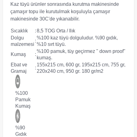
Kaz tüyü ürünler sonrasında kurutma makinesinde
çamaşır topu ile kurutulmak koşuluyla çamaşır
makinesinde 30C'de yıkanabilir.
Sıcaklık
:
8,5 TOG Orta / Ilık
Dolgu
%100 kaz tüyü dolguludur. %90 gıdık,
:
malzemesi
%10 sırt tüyü.
%100 pamuk, tüy geçirmez " down proof"
Kumaş
:
kumaş.
Ebat ve
155x215 cm, 600 gr, 195x215 cm, 755 gr,
:
Gramaj
220x240 cm, 950 gr. 180 gr/m2
%100
Pamuk
Kumaş
%90
Gıdık