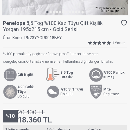
Yapay zekâ teknolojileri
kullanılmıştır.
Penelope
8,5 Tog %100 Kaz Tüyü Çift Kişilik
Yorgan 195x215 cm - Gold Serisi
Ürün Kodu :
PN23YYOR0018BEY
1 Yorum
%100 pamuk, tüy geçirmez "down proof" kumaş. Isı ve nem
dengeleyicidir.Ortamdaki nemi emer, kullanılmadığında geri bırakır.
8.5 Tog
%100 Pamuk
Çift Kişilik
Orta Ilık
Kumaş
%90 Gıdık
%10 Sırt Tüyü
Mite
Tüyü
Dolgulu
Geçirmez
Dolgulu
20.400
TL
10
%
18.360
TL
2 ürün alımında
3 ürün alımında
4 ve üzeri