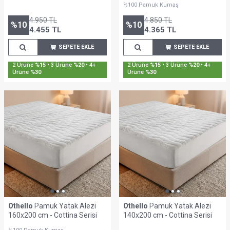
%100 Pamuk Kumaş
4.950
TL
4.850
TL
%
10
%
10
4.455
TL
4.365
TL
SEPETE EKLE
SEPETE EKLE
2 Ürüne
%15
• 3 Ürüne
%20
• 4+
2 Ürüne
%15
• 3 Ürüne
%20
• 4+
Ürüne
%30
Ürüne
%30
Othello
Pamuk Yatak Alezi
Othello
Pamuk Yatak Alezi
160x200 cm - Cottina Serisi
140x200 cm - Cottina Serisi