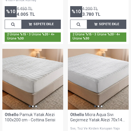
%100 Pamuk Kumaş
4.450
TL
4.200
TL
%
10
%
10
4.005
TL
3.780
TL
SEPETE EKLE
SEPETE EKLE
2 Ürüne
%15
• 3 Ürüne
%20
• 4+
2 Ürüne
%15
• 3 Ürüne
%20
• 4+
Ürüne
%30
Ürüne
%30
Othello
Pamuk Yatak Alezi
Othello
Micra Aqua Sıvı
100x200 cm - Cottina Serisi
Geçirmez Yatak Alezi 70x140
cm
Sıvı, Toz Ve Kirden Koruyan Yapı