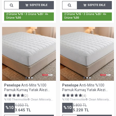
SEPETE EKLE
SEPETE EKLE
2 Ürüne
%15
• 3 Ürüne
%20
• 4+
2 Ürüne
%15
• 3 Ürüne
%20
• 4+
Ürüne
%30
Ürüne
%30
Penelope
Anti-Mite %100
Penelope
Anti-Mite %100
Pamuk Kumaş Yatak Alezi
Pamuk Kumaş Yatak Alezi
100x200 cm - Thermoclean
160x200 cm - Thermoclean
(2)
(4)
Serisi
Serisi
%100 Thermolite® Clean Mikroelyaf
%100 Thermolite® Clean Mikroelyaf
Dolgulu
Dolgulu
4.050
TL
5.800
TL
%
10
%
10
3.645
TL
5.220
TL