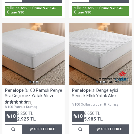
2 Ürüne
%15
• 3 Ürüne
%20
• 4+
2 Ürüne
%15
• 3 Ürüne
%20
• 4+
Ürüne
%30
Ürüne
%30
Yapay zekâ teknolojileri
kullanılmıştır.
Penelope
%100 Pamuk Penye
Penelope
Isı Dengeleyici
Sıvı Geçirmez Yatak Alezi
Serinlik Etkili Yatak Alezi
140x200 cm
100x200 cm - Thermo Lyo Pro
(1)
%100 Outlast Lyocell® Kumaş
Serisi
%100 Pamuk Kumaş
3.250
TL
6.650
TL
%
10
%
10
2.925
TL
5.985
TL
SEPETE EKLE
SEPETE EKLE