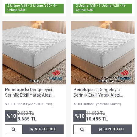
2 Ürüne
%15
• 3 Ürüne
%20
• 4+
2 Ürüne
%15
• 3 Ürüne
%20
• 4+
Ürüne
%30
Ürüne
%30
Yapay zekâ teknolojileri
kullanılmıştır.
Penelope
Isı Dengeleyici
Penelope
Isı Dengeleyici
Serinlik Etkili Yatak Alezi
Serinlik Etkili Yatak Alezi
160x200 cm - Thermo Lyo Pro
200x200 cm - Thermo Lyo Pro
%100 Outlast Lyocell® Kumaş
%100 Outlast Lyocell® Kumaş
Serisi
Serisi
9.650
TL
11.650
TL
%
10
%
10
8.685
TL
10.485
TL
SEPETE EKLE
SEPETE EKLE