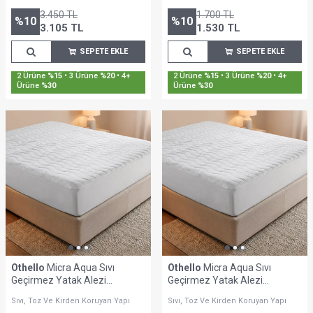
3.450
TL
1.700
TL
%
10
%
10
3.105
TL
1.530
TL
SEPETE EKLE
SEPETE EKLE
2 Ürüne
%15
• 3 Ürüne
%20
• 4+
2 Ürüne
%15
• 3 Ürüne
%20
• 4+
Ürüne
%30
Ürüne
%30
Othello
Micra Aqua Sıvı
Othello
Micra Aqua Sıvı
Geçirmez Yatak Alezi
Geçirmez Yatak Alezi
100x200 cm
200x200 cm
Sıvı, Toz Ve Kirden Koruyan Yapı
Sıvı, Toz Ve Kirden Koruyan Yapı