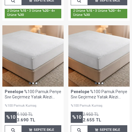
SEPETE EKLE
SEPETE EKLE
2 Ürüne
%15
• 3 Ürüne
%20
• 4+
2 Ürüne
%15
• 3 Ürüne
%20
• 4+
Ürüne
%30
Ürüne
%30
Penelope
%100 Pamuk Penye
Penelope
%100 Pamuk Penye
Sıvı Geçirmez Yatak Alezi
Sıvı Geçirmez Yatak Alezi
200x200 cm
120x200 cm
%100 Pamuk Kumaş
%100 Pamuk Kumaş
4.100
TL
2.950
TL
%
10
%
10
3.690
TL
2.655
TL
SEPETE EKLE
SEPETE EKLE