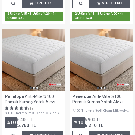
SEPETE EKLE
SEPETE EKLE
2 Ürüne
%15
• 3 Ürüne
%20
• 4+
2 Ürüne
%15
• 3 Ürüne
%20
• 4+
Ürüne
%30
Ürüne
%30
Penelope
Anti-Mite %100
Penelope
Anti-Mite %100
Pamuk Kumaş Yatak Alezi
Pamuk Kumaş Yatak Alezi
180x200 cm - Thermoclean
200x200 cm - Thermoclean
(1)
%100 Thermolite® Clean Mikroelyaf
Serisi
Serisi
%100 Thermolite® Clean Mikroelyaf
Dolgulu
Dolgulu
6.400
TL
6.900
TL
%
10
%
10
5.760
TL
6.210
TL