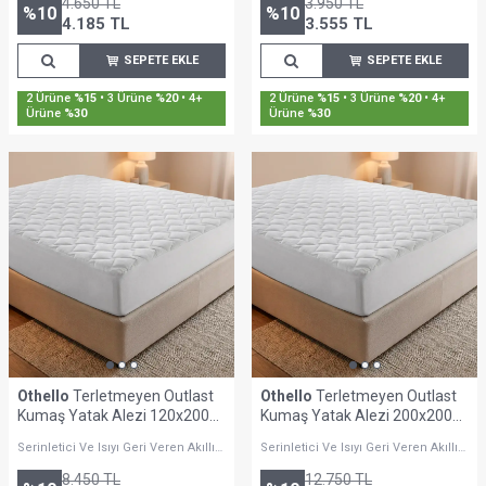
4.650
TL
3.950
TL
%
10
%
10
4.185
TL
3.555
TL
SEPETE EKLE
SEPETE EKLE
2 Ürüne
%15
• 3 Ürüne
%20
• 4+
2 Ürüne
%15
• 3 Ürüne
%20
• 4+
Ürüne
%30
Ürüne
%30
Othello
Terletmeyen Outlast
Othello
Terletmeyen Outlast
Kumaş Yatak Alezi 120x200
Kumaş Yatak Alezi 200x200
cm - Clima Max Serisi
cm- Clima Max Serisi
Serinletici Ve Isıyı Geri Veren Akıllı
Serinletici Ve Isıyı Geri Veren Akıllı
Yapı
Yapı
8.450
TL
12.750
TL