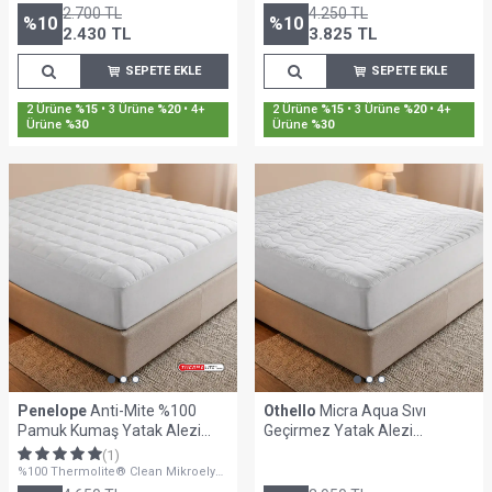
2.700
TL
4.250
TL
%
10
%
10
2.430
TL
3.825
TL
SEPETE EKLE
SEPETE EKLE
2 Ürüne
%15
• 3 Ürüne
%20
• 4+
2 Ürüne
%15
• 3 Ürüne
%20
• 4+
Ürüne
%30
Ürüne
%30
Penelope
Anti-Mite %100
Othello
Micra Aqua Sıvı
Pamuk Kumaş Yatak Alezi
Geçirmez Yatak Alezi
120x200 cm - Thermoclean
180x200 cm
(1)
Serisi
%100 Thermolite® Clean Mikroelyaf
Dolgulu