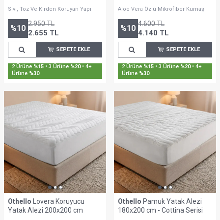
120x200 cm
Sıvı, Toz Ve Kirden Koruyan Yapı
Aloe Vera Özlü Mikrofiber Kumaş
2.950
TL
4.600
TL
%
10
%
10
2.655
TL
4.140
TL
SEPETE EKLE
SEPETE EKLE
2 Ürüne
%15
• 3 Ürüne
%20
• 4+
2 Ürüne
%15
• 3 Ürüne
%20
• 4+
Ürüne
%30
Ürüne
%30
Othello
Lovera Koruyucu
Othello
Pamuk Yatak Alezi
Yatak Alezi 200x200 cm
180x200 cm - Cottina Serisi