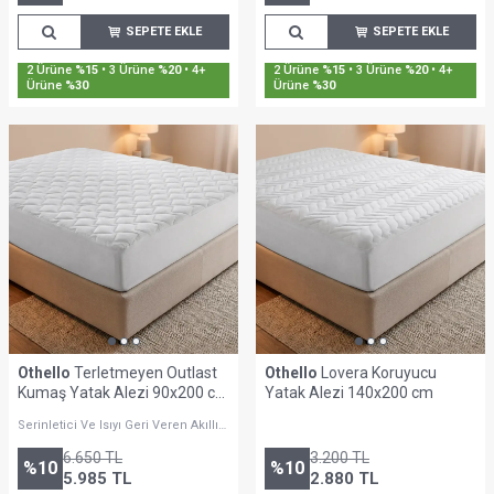
SEPETE EKLE
SEPETE EKLE
2 Ürüne
%15
• 3 Ürüne
%20
• 4+
2 Ürüne
%15
• 3 Ürüne
%20
• 4+
Ürüne
%30
Ürüne
%30
Othello
Terletmeyen Outlast
Othello
Lovera Koruyucu
Kumaş Yatak Alezi 90x200 cm
Yatak Alezi 140x200 cm
- Clima Max Serisi
Serinletici Ve Isıyı Geri Veren Akıllı
Yapı
6.650
TL
3.200
TL
%
10
%
10
5.985
TL
2.880
TL