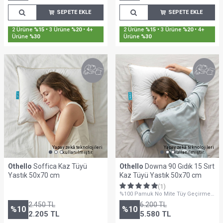
SEPETE EKLE
SEPETE EKLE
Sepette %30'a Varan İndirim
Sepette %30'a Varan İndirim
Yapay zekâ teknolojileri
Yapay zekâ teknolojileri
kullanılmıştır.
kullanılmıştır.
Othello
Soffica Kaz Tüyü
Othello
Downa 90 Gıdık 15 Sırt
Yastık 50x70 cm
Kaz Tüyü Yastık 50x70 cm
(1)
%100 Pamuk No Mite Tüy Geçirmez
Kumaş
2.450
TL
6.200
TL
%
10
%
10
2.205
TL
5.580
TL