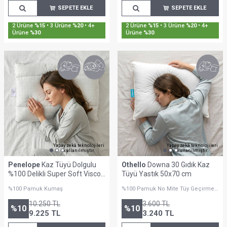
SEPETE EKLE
SEPETE EKLE
Sepette %30'a Varan İndirim
Sepette %30'a Varan İndirim
Yapay zekâ teknolojileri
Yapay zekâ teknolojileri
kullanılmıştır.
kullanılmıştır.
Penelope
Kaz Tüyü Dolgulu
Othello
Downa 30 Gıdık Kaz
%100 Delikli Super Soft Visco
Tüyü Yastık 50x70 cm
Yastık - Unico Super Luxe
%100 Pamuk Kumaş
%100 Pamuk No Mite Tüy Geçirmez
Kumaş
10.250
TL
3.600
TL
%
10
%
10
9.225
TL
3.240
TL