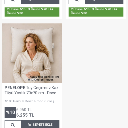
Sepette %30'a Varan İndirim
Sepette %30'a Varan İndirim
Yapay zekâ teknolojileri
kullanılmıştır.
PENELOPE
Tüy Geçirmez Kaz
Tüyü Yastık 70x70 cm - Dove
Firm Serisi
%100 Pamuk Down Proof Kumaş
6.950
TL
%
10
6.255
TL
SEPETE EKLE