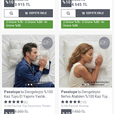
%
10
%
10
3.915
TL
4.545
TL
SEPETE EKLE
SEPETE EKLE
Sepette %30'a Varan İndirim
Sepette %30'a Varan İndirim
Yapay zekâ teknolojileri
Yapay zekâ teknolojileri
kullanılmıştır.
kullanılmıştır.
Penelope
Isı Dengeleyici %100
Penelope
Isı Dengeleyici
Kaz Tüyü El Yapımı Yastık
Nefes Alabilen %100 Kaz Tüyü
50x70 cm - Innovia Serisi
Dolgulu Yastık - Twin Luxe
(6)
(10)
%100 Pamuk Tüy Geçirmez "down
%100 Pamuk Kumaş
Proof" Kumaş
8.350
TL
7.450
TL
%
10
%
10