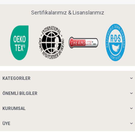
Downproof Kumaşlı Yastık Modelleri
Sertifikalarımız & Lisanslarımız
Penelope koleksiyonunda yer alan downproof yastık modelleri,
farklı uyku ihtiyaçlarına uygun seçenekleri tek kategoride bir
araya getirir. İster doğal dolgu tercih edin ister alternatif dolgu
seçeneklerini değerlendirin, tüy geçirmez kumaş teknolojisi
sayesinde uzun ömürlü ve konforlu bir kullanım elde
edebilirsiniz.
Kategori sayfasında ürünleri Önerilen, En Çok Satan, Yeni
Gelenler veya Fiyata Göre Sırala seçenekleriyle kolayca
inceleyebilirsiniz. Ürün kartlarında yer alan Tüy Geçirmez,
İndirim, Yeni Ürün gibi rozetler seçim sürecini hızlandırırken,
stok durumu ve tahmini teslimat bilgileri de alışverişinizi daha
planlı hale getirir.
KATEGORILER
Her ürün sayfasında;
farklı ebat seçeneklerini,
ÖNEMLI BILGILER
dolgu özelliklerini,
müşteri değerlendirmelerini,
puan ortalamalarını,
KURUMSAL
hızlı sepete ekleme seçeneklerini
tek ekrandan görüntüleyebilirsiniz. Gerçek kullanıcı yorumları,
ÜYE
satın alma kararınızı destekleyen önemli güven unsurlarından
biridir.