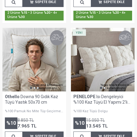
SEPETE EKLE
SEPETE EKLE
Sepette %30'a Varan İndirim
Sepette %30'a Varan İndirim
YENİ
Yapay zekâ teknolojileri
Yapay zekâ teknolojileri
kullanılmıştır.
kullanılmıştır.
Othello
Downa 90 Gıdık Kaz
PENELOPE
Isı Dengeleyici
Tüyü Yastık 50x70 cm
%100 Kaz Tüyü El Yapımı 2'li
Yastık Seti - Innovia Serisi
%100 Pamuk No Mite Tüy Geçirmez
%100 Kaz Tüyü Dolgu
Kumaş
8.850
TL
15.050
TL
%
10
%
10
7.965
TL
13.545
TL
SEPETE EKLE
SEPETE EKLE