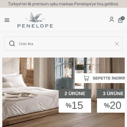
6 Ay'a Varan Taksit Ayrıcalığı
0