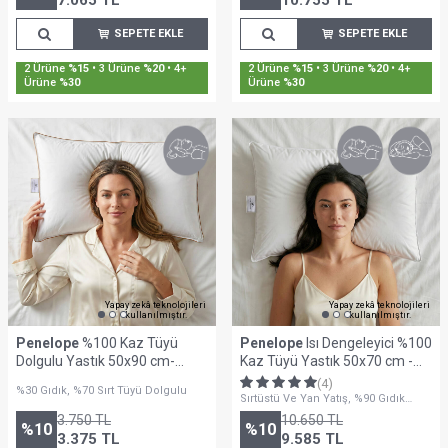
7.065
TL
10.755
TL
SEPETE EKLE
SEPETE EKLE
Sepette %30'a Varan İndirim
Sepette %30'a Varan İndirim
Yapay zekâ teknolojileri
Yapay zekâ teknolojileri
kullanılmıştır.
kullanılmıştır.
Penelope
%100 Kaz Tüyü
Penelope
Isı Dengeleyici %100
Dolgulu Yastık 50x90 cm-
Kaz Tüyü Yastık 50x70 cm -
Bronze Serisi
Gold Firm Serisi
(4)
%30 Gıdık, %70 Sırt Tüyü Dolgulu
Sırtüstü Ve Yan Yatış, %90 Gıdık
Tüyü Dolgu
3.750
TL
10.650
TL
%
10
%
10
3.375
TL
9.585
TL