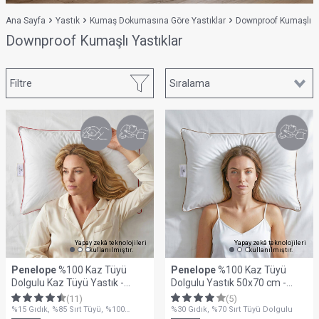
Ana Sayfa
Yastık
Kumaş Dokumasına Göre Yastıklar
Downproof Kumaşlı Ya
Downproof Kumaşlı Yastıklar
Filtre
Yapay zekâ teknolojileri
Yapay zekâ teknolojileri
kullanılmıştır.
kullanılmıştır.
Penelope
%100 Kaz Tüyü
Penelope
%100 Kaz Tüyü
Dolgulu Kaz Tüyü Yastık -
Dolgulu Yastık 50x70 cm -
Alegra Serisi
Bronze Serisi
(11)
(5)
%15 Gıdık, %85 Sırt Tüyü, %100
%30 Gıdık, %70 Sırt Tüyü Dolgulu