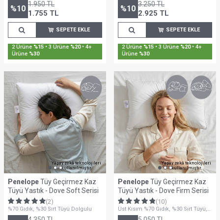
Pamuk Kumaş
1.950
TL
3.250
TL
%
10
%
10
1.755
TL
2.925
TL
SEPETE EKLE
SEPETE EKLE
Sepette %30'a Varan İndirim
Sepette %30'a Varan İndirim
Yapay zekâ teknolojileri
Yapay zekâ teknolojileri
kullanılmıştır.
kullanılmıştır.
Penelope
Tüy Geçirmez Kaz
Penelope
Tüy Geçirmez Kaz
Tüyü Yastık - Dove Soft Serisi
Tüyü Yastık - Dove Firm Serisi
(2)
(10)
%70 Gıdık, %30 Sırt Tüyü Dolgulu
Üst Kısım %70 Gıdık, %30 Sırt Tüyü,
Alt Kısım %30 Gıdık, %70 Sırt Tüyü
4.350
TL
5.050
TL