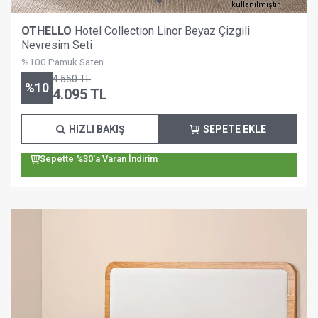
kullanılmıştır.
OTHELLO
Hotel Collection Linor Beyaz Çizgili
Nevresim Seti
%100 Pamuk Saten
4.550
TL
%
10
4.095
TL
HIZLI BAKIŞ
SEPETE EKLE
Sepette %30'a Varan İndirim