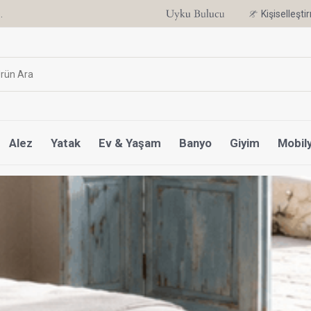
.
6 Ay'a Varan Taksit Ayrıcalığı
Kişiselleşt
Alez
Yatak
Ev & Yaşam
Banyo
Giyim
Mobil