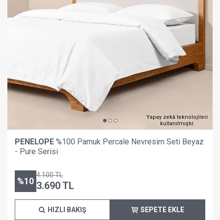
Yapay zekâ teknolojileri
kullanılmıştır.
PENELOPE
%100 Pamuk Percale Nevresim Seti Beyaz
- Pure Serisi
4.100
TL
%
10
3.690
TL
HIZLI BAKIŞ
SEPETE EKLE