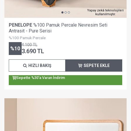
Yapay zekâ teknolojileri
kullanılmıştır.
PENELOPE
%100 Pamuk Percale Nevresim Seti
Antrasit - Pure Serisi
%100 Pamuk Percale
4.100
TL
%
10
3.690
TL
HIZLI BAKIŞ
SEPETE EKLE
Sepette %30'a Varan İndirim