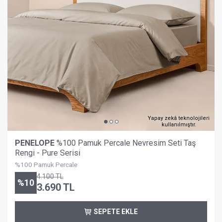
Yapay zekâ teknolojileri
kullanılmıştır.
PENELOPE
%100 Pamuk Percale Nevresim Seti Taş
Rengi - Pure Serisi
%100 Pamuk Percale
4.100
TL
%
10
3.690
TL
SEPETE EKLE