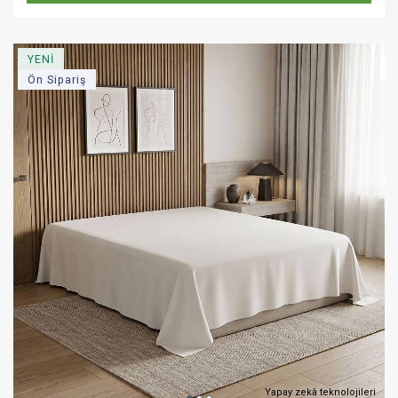
YENİ
Ön Sipariş
Yapay zekâ teknolojileri