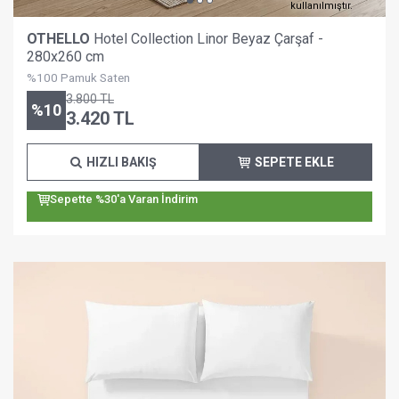
kullanılmıştır.
OTHELLO
Hotel Collection Linor Beyaz Çarşaf -
280x260 cm
%100 Pamuk Saten
3.800
TL
%
10
3.420
TL
HIZLI BAKIŞ
SEPETE EKLE
Sepette %30'a Varan İndirim