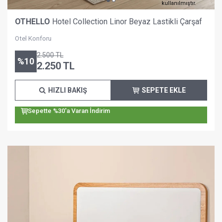
kullanılmıştır.
OTHELLO
Hotel Collection Linor Beyaz Lastikli Çarşaf
Otel Konforu
2.500
TL
%
10
2.250
TL
HIZLI BAKIŞ
SEPETE EKLE
Sepette %30'a Varan İndirim