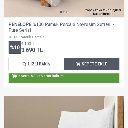
Yapay zekâ teknolojileri
kullanılmıştır.
PENELOPE
%100 Pamuk Percale Nevresim Seti Gri -
Pure Serisi
%100 Pamuk Percale
4.100
TL
%
10
3.690
TL
HIZLI BAKIŞ
SEPETE EKLE
Sepette %30'a Varan İndirim