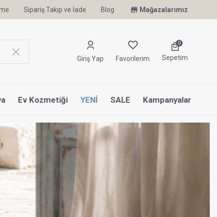
irme
Sipariş Takip ve İade
Uyku Uzmanı Othello Şimdi Penelope'de
Blog
Mağazalarımız
0
Sepetim
Giriş Yap
Favorilerim
ya
Ev Kozmetiği
YENİ
SALE
Kampanyalar