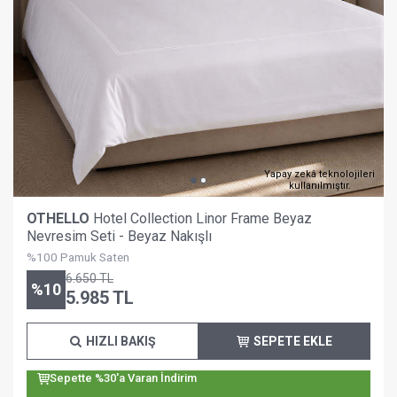
Yapay zekâ teknolojileri
kullanılmıştır.
OTHELLO
Hotel Collection Linor Frame Beyaz
Nevresim Seti - Beyaz Nakışlı
%100 Pamuk Saten
6.650
TL
%
10
5.985
TL
HIZLI BAKIŞ
SEPETE EKLE
Sepette %30'a Varan İndirim