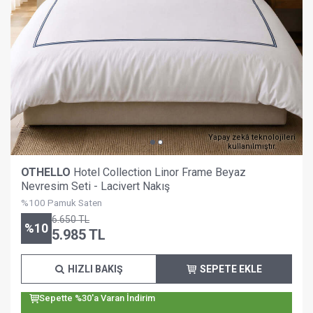
Yapay zekâ teknolojileri
kullanılmıştır.
OTHELLO
Hotel Collection Linor Frame Beyaz
Nevresim Seti - Lacivert Nakış
%100 Pamuk Saten
6.650
TL
%
10
5.985
TL
HIZLI BAKIŞ
SEPETE EKLE
Sepette %30'a Varan İndirim