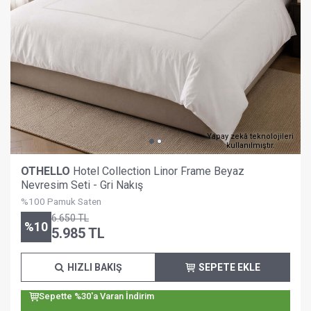
Yapay zekâ teknolojileri
kullanılmıştır.
OTHELLO
Hotel Collection Linor Frame Beyaz
Nevresim Seti - Gri Nakış
%100 Pamuk Saten
6.650
TL
%
10
5.985
TL
HIZLI BAKIŞ
SEPETE EKLE
Sepette %30'a Varan İndirim