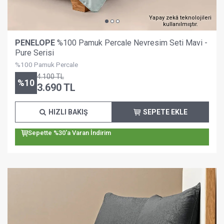
Yapay zekâ teknolojileri
kullanılmıştır.
PENELOPE
%100 Pamuk Percale Nevresim Seti Mavi -
Pure Serisi
%100 Pamuk Percale
4.100
TL
%
10
3.690
TL
HIZLI BAKIŞ
SEPETE EKLE
Sepette %30'a Varan İndirim