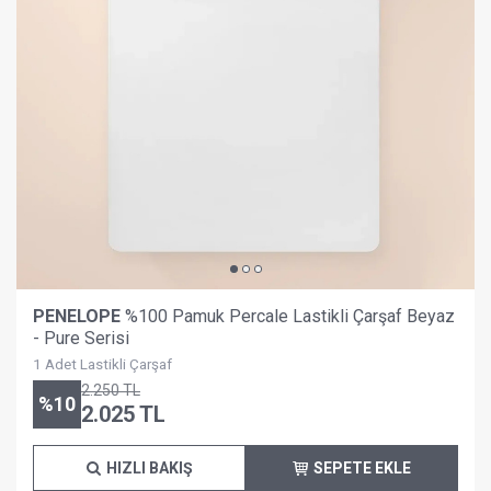
PENELOPE
%100 Pamuk Percale Lastikli Çarşaf Beyaz
- Pure Serisi
1 Adet Lastikli Çarşaf
2.250
TL
%
10
2.025
TL
HIZLI BAKIŞ
SEPETE EKLE