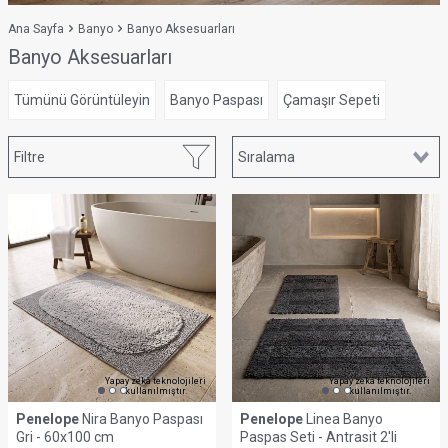
Ana Sayfa
Banyo
Banyo Aksesuarları
Banyo Aksesuarları
Tümünü Görüntüleyin
Banyo Paspası
Çamaşır Sepeti
Filtre
Yapay zekâ teknolojileri
Yapay zekâ teknolojileri
kullanılmıştır.
kullanılmıştır.
Penelope
Nira Banyo Paspası
Penelope
Linea Banyo
Gri - 60x100 cm
Paspas Seti - Antrasit 2'li