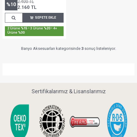
2.400
TL
%
10
2.160
TL
SEPETE EKLE
2 Ürüne
%15
• 3 Ürüne
%20
• 4+
Ürüne
%30
Banyo Aksesuarları kategorisinde
3
sonuç listeleniyor.
Sertifikalarımız & Lisanslarımız