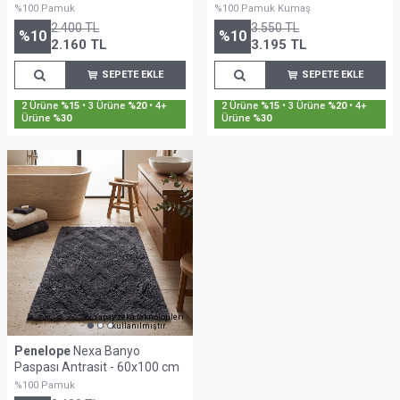
%100 Pamuk
%100 Pamuk Kumaş
2.400
TL
3.550
TL
%
10
%
10
2.160
TL
3.195
TL
SEPETE EKLE
SEPETE EKLE
2 Ürüne
%15
• 3 Ürüne
%20
• 4+
2 Ürüne
%15
• 3 Ürüne
%20
• 4+
Ürüne
%30
Ürüne
%30
Yapay zekâ teknolojileri
kullanılmıştır.
Penelope
Nexa Banyo
Paspası Antrasit - 60x100 cm
%100 Pamuk