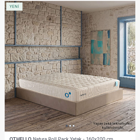
YENİ
Yapay zekâ teknolojileri
kullanılmıştır.
OTHELLO
Natura Roll Pack Yatak - 160x200 cm