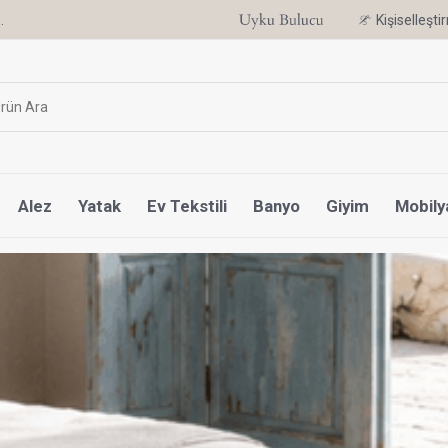
.
6 Ay'a Varan Taksit Ayrıcalığı
Kişiselleşt
Alez
Yatak
Ev Tekstili
Banyo
Giyim
Mobily