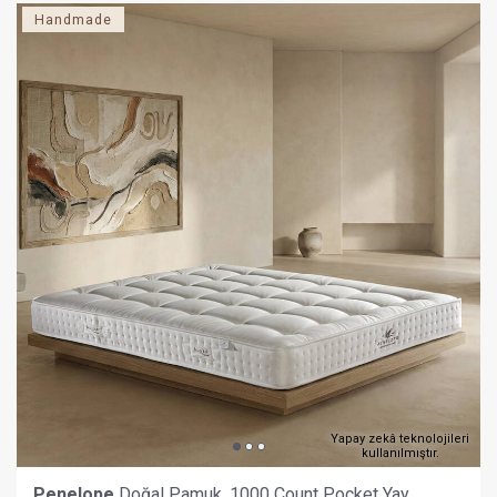
Handmade
Yapay zekâ teknolojileri
kullanılmıştır.
Penelope
Doğal Pamuk, 1000 Count Pocket Yay