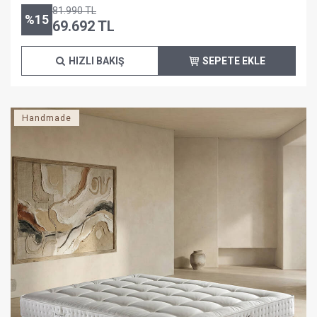
81.990
TL
%
15
69.692
TL
HIZLI BAKIŞ
SEPETE EKLE
Handmade