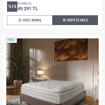
57.990
TL
%
15
49.291
TL
HIZLI BAKIŞ
SEPETE EKLE
YENİ