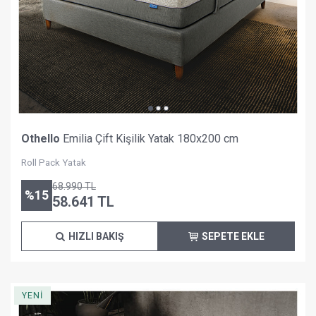
Othello
Emilia Çift Kişilik Yatak 180x200 cm
Roll Pack Yatak
68.990
TL
%
15
58.641
TL
HIZLI BAKIŞ
SEPETE EKLE
YENİ