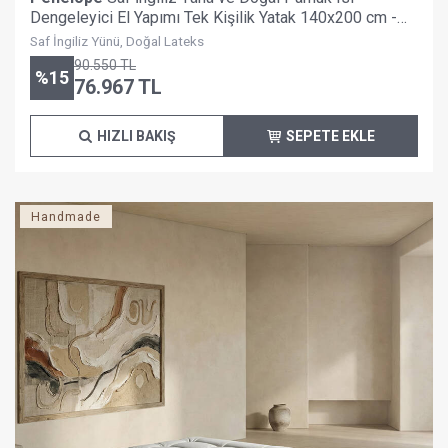
Dengeleyici El Yapımı Tek Kişilik Yatak 140x200 cm -
Burlington
Saf İngiliz Yünü, Doğal Lateks
90.550
TL
%
15
76.967
TL
HIZLI BAKIŞ
SEPETE EKLE
Handmade