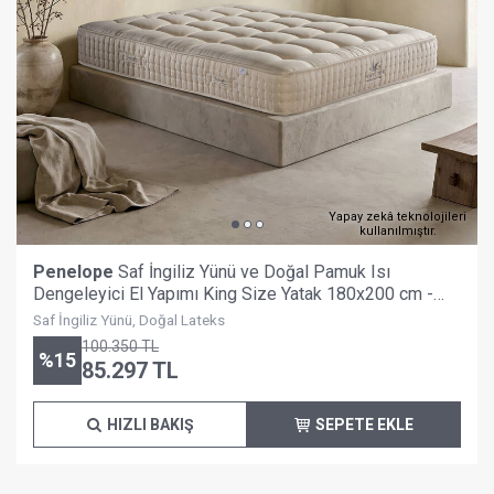
Yapay zekâ teknolojileri
kullanılmıştır.
Penelope
Saf İngiliz Yünü ve Doğal Pamuk Isı
Dengeleyici El Yapımı King Size Yatak 180x200 cm -
Burlington
Saf İngiliz Yünü, Doğal Lateks
100.350
TL
%
15
85.297
TL
HIZLI BAKIŞ
SEPETE EKLE