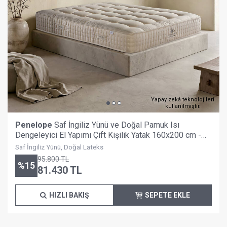
Yapay zekâ teknolojileri
kullanılmıştır.
Penelope
Saf İngiliz Yünü ve Doğal Pamuk Isı
Dengeleyici El Yapımı Çift Kişilik Yatak 160x200 cm -
Burlington
Saf İngiliz Yünü, Doğal Lateks
95.800
TL
%
15
81.430
TL
HIZLI BAKIŞ
SEPETE EKLE