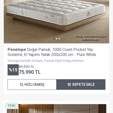
Yapay zekâ teknolojileri
kullanılmıştır.
Penelope
Doğal Pamuk, 1000 Count Pocket Yay
Sistemli, El Yapımı Yatak 200x200 cm - Pure White
Omurga Destek Sistemi, Pamuk Elyaf Dolgu Katman
89.400
TL
%
15
75.990
TL
HIZLI BAKIŞ
SEPETE EKLE
YENİ