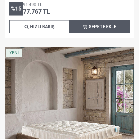
91.490
TL
%
15
77.767
TL
HIZLI BAKIŞ
SEPETE EKLE
YENİ