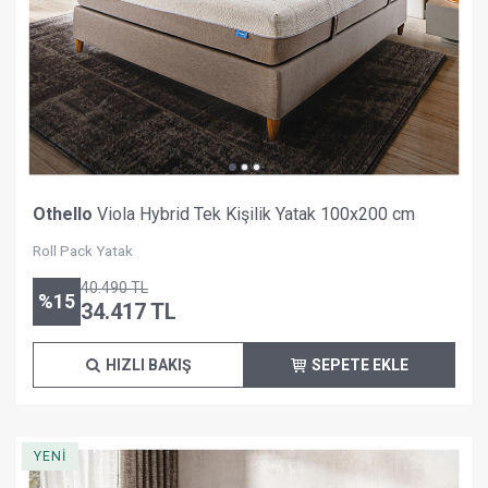
Othello
Viola Hybrid Tek Kişilik Yatak 100x200 cm
Roll Pack Yatak
40.490
TL
%
15
34.417
TL
HIZLI BAKIŞ
SEPETE EKLE
YENİ