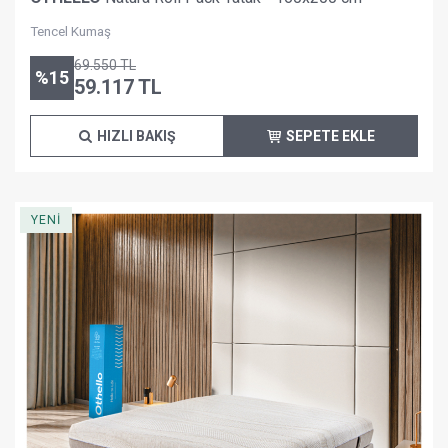
Tencel Kumaş
69.550
TL
%
15
59.117
TL
HIZLI BAKIŞ
SEPETE EKLE
YENİ