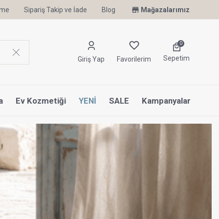
irme
Sipariş Takip ve İade
Uyku Uzmanı Othello Şimdi Penelope'de
Blog
Mağazalarımız
0
Sepetim
Giriş Yap
Favorilerim
a
Ev Kozmetiği
YENİ
SALE
Kampanyalar