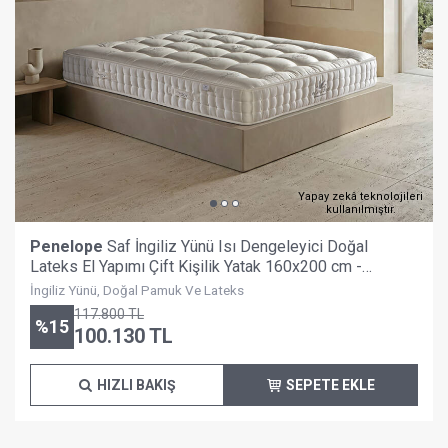
Yapay zekâ teknolojileri
kullanılmıştır.
Penelope
Saf İngiliz Yünü Isı Dengeleyici Doğal
Lateks El Yapımı Çift Kişilik Yatak 160x200 cm -
Berkeley
İngiliz Yünü, Doğal Pamuk Ve Lateks
117.800
TL
%
15
100.130
TL
HIZLI BAKIŞ
SEPETE EKLE