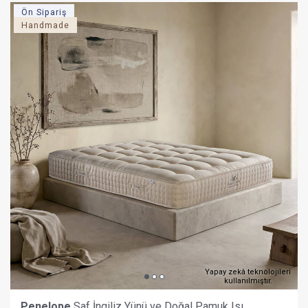
Ön Sipariş
Handmade
Yapay zekâ teknolojileri
kullanılmıştır.
Penelope
Saf İngiliz Yünü ve Doğal Pamuk Isı