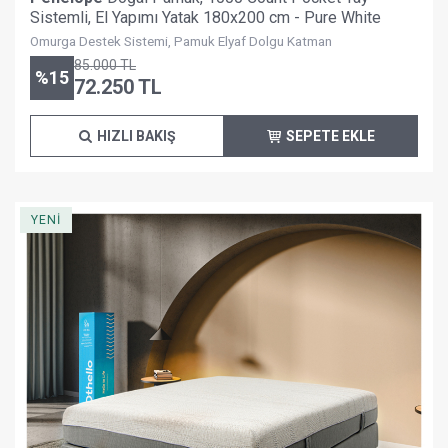
Sistemli, El Yapımı Yatak 180x200 cm - Pure White
Omurga Destek Sistemi, Pamuk Elyaf Dolgu Katman
85.000
TL
%
15
72.250
TL
HIZLI BAKIŞ
SEPETE EKLE
YENİ