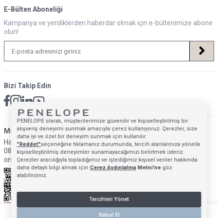
E-Bülten Aboneliği
Kampanya ve yeniliklerden haberdar olmak için e-bültenimize abone
olun!
Bizi Takip Edin
PENELOPE olarak, müşterilerimize güvenilir ve kişiselleştirilmiş bir
alışveriş deneyimi sunmak amacıyla çerez kullanıyoruz. Çerezler, size
Müsteri Hizmetleri İletişim Adresi
daha iyi ve özel bir deneyim sunmak için kullanılır.
Hafta İçi: 09:00 - 18:00
"Reddet"
seçeneğine tıklamanız durumunda, tercih alanlarınıza yönelik
0850 640 1993
kişiselleştirilmiş deneyimler sunamayacağımızı belirtmek isteriz.
onlinedestek@penelopebedroom.com
Çerezler aracılığıyla topladığımız ve işlediğimiz kişisel veriler hakkında
daha detaylı bilgi almak için
Çerez Aydınlatma
Metni'ne
göz
atabilirsiniz.
Tercihleri Yönet
Kabul Et