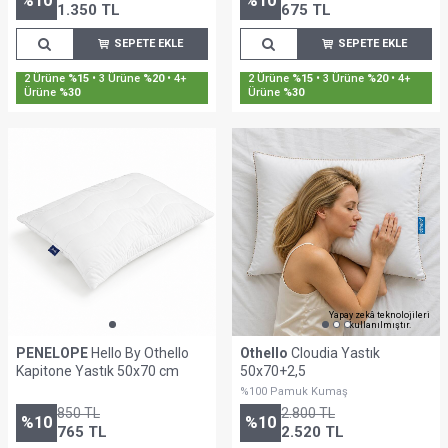
%
10
%
10
1.350
TL
675
TL
SEPETE EKLE
SEPETE EKLE
2 Ürüne
%15
• 3 Ürüne
%20
• 4+
2 Ürüne
%15
• 3 Ürüne
%20
• 4+
Ürüne
%30
Ürüne
%30
Yapay zekâ teknolojileri
kullanılmıştır.
PENELOPE
Hello By Othello
Othello
Cloudia Yastık
Kapitone Yastık 50x70 cm
50x70+2,5
%100 Pamuk Kumaş
850
TL
2.800
TL
%
10
%
10
765
TL
2.520
TL