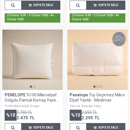
SEPETE EKLE
SEPETE EKLE
2 Ürüne
%15
• 3 Ürüne
%20
• 4+
2 Ürüne
%15
• 3 Ürüne
%20
• 4+
Ürüne
%30
Ürüne
%30
PENELOPE
%100 Mikroelyaf
Penelope
Tüy Geçirmez Mikro
Dolgulu Pamuk Kumaş Yastık
Elyaf Yastık - Medimax
70x70 cm - Imperial Luxe
%100 Mikroelyaf Dolgu
Yan Ve Sırtüstü Yatış
Serisi
2.750
TL
2.550
TL
%
10
%
10
2.475
TL
2.295
TL
SEPETE EKLE
SEPETE EKLE