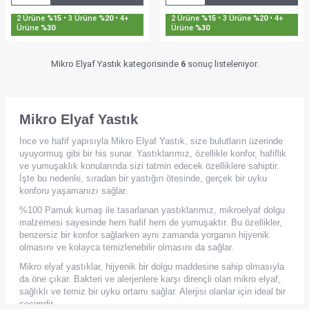
2 Ürüne
%15
• 3 Ürüne
%20
• 4+
2 Ürüne
%15
• 3 Ürüne
%20
• 4+
Ürüne
%30
Ürüne
%30
Mikro Elyaf Yastık kategorisinde
6
sonuç listeleniyor.
Mikro Elyaf Yastık
İnce ve hafif yapısıyla Mikro Elyaf Yastık, size bulutların üzerinde
uyuyormuş gibi bir his sunar. Yastıklarımız, özellikle konfor, hafiflik
ve yumuşaklık konularında sizi tatmin edecek özelliklere sahiptir.
İşte bu nedenle, sıradan bir yastığın ötesinde, gerçek bir uyku
konforu yaşamanızı sağlar.
%100 Pamuk kumaş ile tasarlanan yastıklarımız, mikroelyaf dolgu
malzemesi sayesinde hem hafif hem de yumuşaktır. Bu özellikler,
benzersiz bir konfor sağlarken aynı zamanda yorganın hijyenik
olmasını ve kolayca temizlenebilir olmasını da sağlar.
Mikro elyaf yastıklar, hijyenik bir dolgu maddesine sahip olmasıyla
da öne çıkar. Bakteri ve alerjenlere karşı dirençli olan mikro elyaf,
sağlıklı ve temiz bir uyku ortamı sağlar. Alerjisi olanlar için ideal bir
seçimdir.