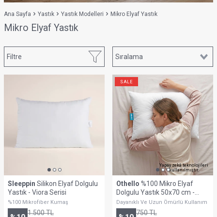
Ana Sayfa
Yastık
Yastık Modelleri
Mikro Elyaf Yastık
Mikro Elyaf Yastık
Filtre
SALE
Yapay zekâ teknolojileri
kullanılmıştır.
Sleeppin
Silikon Elyaf Dolgulu
Othello
%100 Mikro Elyaf
Yastık - Viora Serisi
Dolgulu Yastık 50x70 cm -
Rosy Serisi
%100 Mikrofiber Kumaş
Dayanıklı Ve Uzun Ömürlü Kullanım
1.500
TL
750
TL