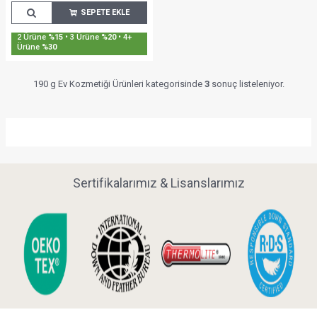
SEPETE EKLE
2 Ürüne
%15
• 3 Ürüne
%20
• 4+
Ürüne
%30
190 g Ev Kozmetiği Ürünleri kategorisinde
3
sonuç listeleniyor.
Sertifikalarımız & Lisanslarımız