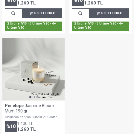
%
10
%
10
1.260
TL
1.260
TL
SEPETE EKLE
SEPETE EKLE
2 Ürüne
%15
• 3 Ürüne
%20
• 4+
2 Ürüne
%15
• 3 Ürüne
%20
• 4+
Ürüne
%30
Ürüne
%30
Yapay zekâ teknolojileri
kullanılmıştır.
Penelope
Jasmine Bloom
Mum 190 gr
Ortalama Yanma Süresi 28 Saattir.
1.400
TL
%
10
1.260
TL