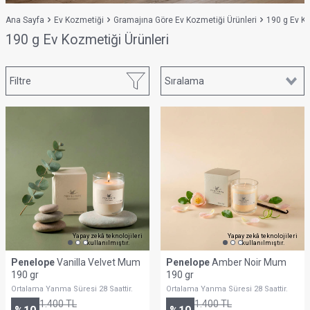
Ana Sayfa
Ev Kozmetiği
Gramajına Göre Ev Kozmetiği Ürünleri
190 g Ev Ko
190 g Ev Kozmetiği Ürünleri
Filtre
Yapay zekâ teknolojileri
Yapay zekâ teknolojileri
kullanılmıştır.
kullanılmıştır.
Penelope
Vanilla Velvet Mum
Penelope
Amber Noir Mum
190 gr
190 gr
Ortalama Yanma Süresi 28 Saattir.
Ortalama Yanma Süresi 28 Saattir.
1.400
TL
1.400
TL