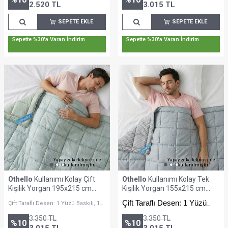
2.520
TL
3.015
TL
SEPETE EKLE
SEPETE EKLE
Sepette %30'a Varan İndirim
Sepette %30'a Varan İndirim
Yapay zekâ teknolojileri
Yapay zekâ teknolojileri
kullanılmıştır.
kullanılmıştır.
Othello
Kullanımı Kolay Çift
Othello
Kullanımı Kolay Tek
Kişilik Yorgan 195x215 cm
Kişilik Yorgan 155x215 cm
Yeşil - Dormio Bloom Serisi
Vizon - Dormio Trigo Serisi
Çift Taraflı Desen: 1 Yüzü
Çift Taraflı Desen: 1 Yüzü Baskılı, 1
Yüzü Minimalist Desenli
Baskılı, 1 Yüzü Minimalist
3.350
TL
3.350
TL
Desenli
%
10
%
10