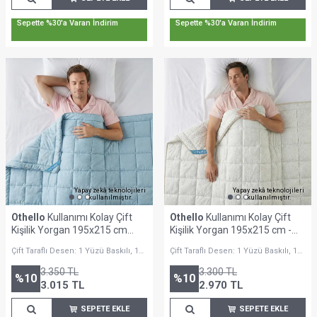
Sepette %30'a Varan İndirim
Sepette %30'a Varan İndirim
Yapay zekâ teknolojileri
Yapay zekâ teknolojileri
kullanılmıştır.
kullanılmıştır.
Othello
Kullanımı Kolay Çift
Othello
Kullanımı Kolay Çift
Kişilik Yorgan 195x215 cm
Kişilik Yorgan 195x215 cm -
Mavi - Dormio Bloom Serisi
Dormio Punto Serisi
Çift Taraflı Desen: 1 Yüzü Baskılı, 1
Çift Taraflı Desen: 1 Yüzü Baskılı, 1
Yüzü Minimalist Desenli
Yüzü Minimalist Desenli
3.350
TL
3.300
TL
%
10
%
10
3.015
TL
2.970
TL
SEPETE EKLE
SEPETE EKLE