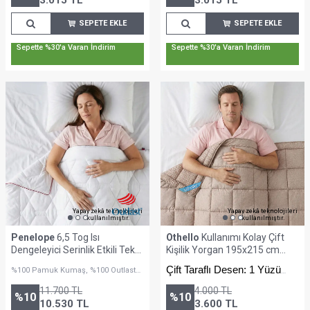
3.015
TL
3.015
TL
SEPETE EKLE
SEPETE EKLE
Sepette %30'a Varan İndirim
Sepette %30'a Varan İndirim
Yapay zekâ teknolojileri
Yapay zekâ teknolojileri
kullanılmıştır.
kullanılmıştır.
Penelope
6,5 Tog Isı
Othello
Kullanımı Kolay Çift
Dengeleyici Serinlik Etkili Tek
Kişilik Yorgan 195x215 cm
Kişilik Yorgan - Thermo Lyo
Turuncu - Dormio Trigo Serisi
Çift Taraflı Desen: 1 Yüzü
%100 Pamuk Kumaş, %100 Outlast
Serisi
Lyocell Kumaş
Baskılı, 1 Yüzü Minimalist
11.700
TL
4.000
TL
Desenli
%
10
%
10
10.530
TL
3.600
TL