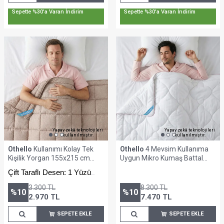
Sepette %30'a Varan İndirim
Sepette %30'a Varan İndirim
Yapay zekâ teknolojileri
Yapay zekâ teknolojileri
kullanılmıştır.
kullanılmıştır.
Othello
Kullanımı Kolay Tek
Othello
4 Mevsim Kullanıma
Kişilik Yorgan 155x215 cm
Uygun Mikro Kumaş Battal
Turuncu - Dormio Trigo Serisi
Yorgan 220x240 cm - Nuova
Çift Taraflı Desen: 1 Yüzü
Serisi
Baskılı, 1 Yüzü Minimalist
3.300
TL
8.300
TL
Desenli
%
10
%
10
2.970
TL
7.470
TL
SEPETE EKLE
SEPETE EKLE