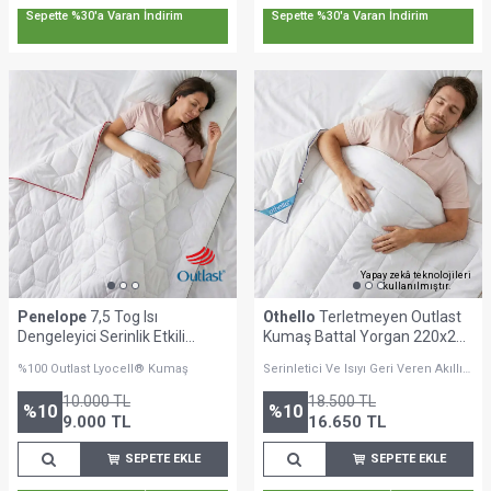
Sepette %30'a Varan İndirim
Sepette %30'a Varan İndirim
Yapay zekâ teknolojileri
kullanılmıştır.
Penelope
7,5 Tog Isı
Othello
Terletmeyen Outlast
Dengeleyici Serinlik Etkili
Kumaş Battal Yorgan 220x240
Yorgan Tek Kişilik Yorgan -
cm- Clima Max Serisi
%100 Outlast Lyocell® Kumaş
Serinletici Ve Isıyı Geri Veren Akıllı
Thermo Lyo Pro Serisi
Yapı
10.000
TL
18.500
TL
%
10
%
10
9.000
TL
16.650
TL
SEPETE EKLE
SEPETE EKLE