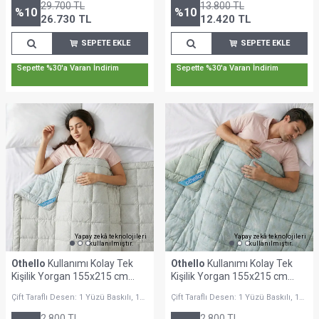
Dolgulu
29.700
TL
13.800
TL
%
10
%
10
26.730
TL
12.420
TL
SEPETE EKLE
SEPETE EKLE
Sepette %30'a Varan İndirim
Sepette %30'a Varan İndirim
Yapay zekâ teknolojileri
Yapay zekâ teknolojileri
kullanılmıştır.
kullanılmıştır.
Othello
Kullanımı Kolay Tek
Othello
Kullanımı Kolay Tek
Kişilik Yorgan 155x215 cm
Kişilik Yorgan 155x215 cm
Krem - Dormio Bloom Serisi
Yeşil - Dormio Bloom Serisi
Çift Taraflı Desen: 1 Yüzü Baskılı, 1
Çift Taraflı Desen: 1 Yüzü Baskılı, 1
Yüzü Minimalist Desenli
Yüzü Minimalist Desenli
2.800
TL
2.800
TL