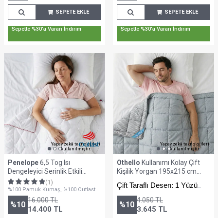
SEPETE EKLE
SEPETE EKLE
Sepette %30'a Varan İndirim
Sepette %30'a Varan İndirim
Yapay zekâ teknolojileri
Yapay zekâ teknolojileri
kullanılmıştır.
kullanılmıştır.
Penelope
6,5 Tog Isı
Othello
Kullanımı Kolay Çift
Dengeleyici Serinlik Etkili
Kişilik Yorgan 195x215 cm
Battal Boy Yorgan - Thermo
Vizon - Dormio Trigo Serisi
(1)
Çift Taraflı Desen: 1 Yüzü
Lyo Serisi
%100 Pamuk Kumaş, %100 Outlast
Baskılı, 1 Yüzü Minimalist
Lyocell Kumaş
16.000
TL
4.050
TL
Desenli
%
10
%
10
14.400
TL
3.645
TL