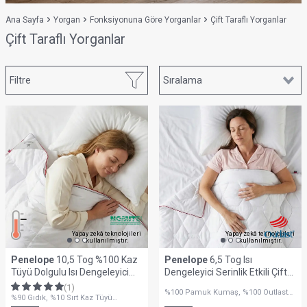
Ana Sayfa
Yorgan
Fonksiyonuna Göre Yorganlar
Çift Taraflı Yorganlar
Çift Taraflı Yorganlar
Filtre
Yapay zekâ teknolojileri
Yapay zekâ teknolojileri
kullanılmıştır.
kullanılmıştır.
Penelope
10,5 Tog %100 Kaz
Penelope
6,5 Tog Isı
Tüyü Dolgulu Isı Dengeleyici
Dengeleyici Serinlik Etkili Çift
Çift Kişilik Yorgan - Thermy
Kişilik Yorgan - Thermo Lyo
(1)
%100 Pamuk Kumaş, %100 Outlast
Serisi
Serisi
%90 Gıdık, %10 Sırt Kaz Tüyü
Lyocell Kumaş