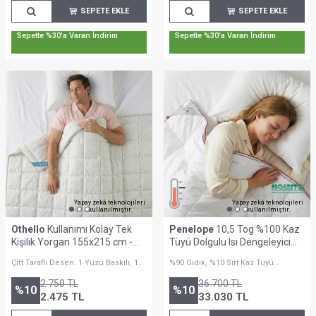
SEPETE EKLE
SEPETE EKLE
Sepette %30'a Varan İndirim
Sepette %30'a Varan İndirim
Yapay zekâ teknolojileri
Yapay zekâ teknolojileri
kullanılmıştır.
kullanılmıştır.
Othello
Kullanımı Kolay Tek
Penelope
10,5 Tog %100 Kaz
Kişilik Yorgan 155x215 cm -
Tüyü Dolgulu Isı Dengeleyici
Dormio Punto Serisi
Battal Boy Yorgan - Thermy
Çift Taraflı Desen: 1 Yüzü Baskılı, 1
%90 Gıdık, %10 Sırt Kaz Tüyü
Serisi
Yüzü Minimalist Desenli
Dolgulu
2.750
TL
36.700
TL
%
10
%
10
2.475
TL
33.030
TL