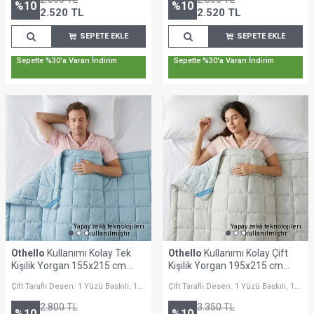
%
10
%
10
2.520
TL
2.520
TL
SEPETE EKLE
SEPETE EKLE
Sepette %30'a Varan İndirim
Sepette %30'a Varan İndirim
Yapay zekâ teknolojileri
Yapay zekâ teknolojileri
kullanılmıştır.
kullanılmıştır.
Othello
Kullanımı Kolay Tek
Othello
Kullanımı Kolay Çift
Kişilik Yorgan 155x215 cm
Kişilik Yorgan 195x215 cm
Mavi - Dormio Bloom Serisi
Krem - Dormio Bloom Serisi
Çift Taraflı Desen: 1 Yüzü Baskılı, 1
Çift Taraflı Desen: 1 Yüzü Baskılı, 1
Yüzü Minimalist Desenli
Yüzü Minimalist Desenli
2.800
TL
3.350
TL
%
10
%
10