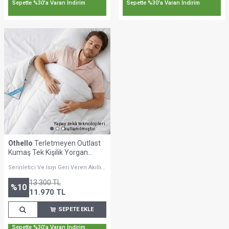
Sepette %30'a Varan İndirim
Sepette %30'a Varan İndirim
Yapay zekâ teknolojileri
kullanılmıştır.
Othello
Terletmeyen Outlast
Kumaş Tek Kişilik Yorgan
155x215 cm- Clima Max Serisi
Serinletici Ve Isıyı Geri Veren Akıllı
Yapı
13.300
TL
%
10
11.970
TL
SEPETE EKLE
Sepette %30'a Varan İndirim