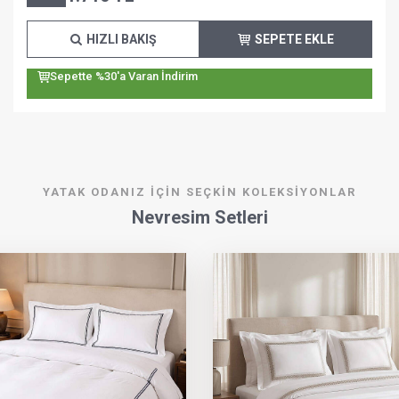
HIZLI BAKIŞ
SEPETE EKLE
Sepette %30'a Varan İndirim
YATAK ODANIZ İÇIN SEÇKIN KOLEKSIYONLAR
Nevresim Setleri