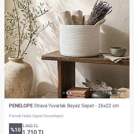
Yapay zekâ teknolojileri
kullanılmıştır.
PENELOPE
Strava Yuvarlak Beyaz Sepet - 26x22 cm
Pamuk Halat Sepet Düzenleyici
1.900
TL
%
10
1.710
TL