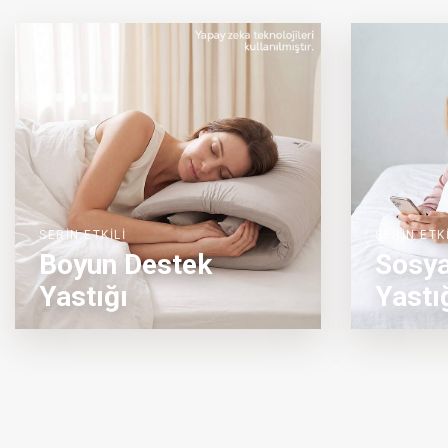
SERİN ETKİLİ
SERİN ETKİ
Boyun Destek
Sosy
Yastığı
Yastı