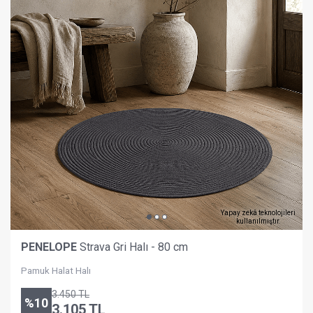
Yapay zekâ teknolojileri
kullanılmıştır.
PENELOPE
Strava Gri Halı - 80 cm
Pamuk Halat Halı
3.450
TL
%
10
3.105
TL