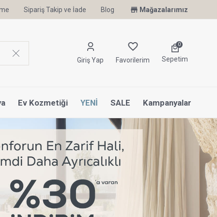
irme
Sipariş Takip ve İade
Blog
Mağazalarımız
0
Sepetim
Giriş Yap
Favorilerim
ya
Ev Kozmetiği
YENİ
SALE
Kampanyalar