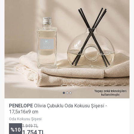
Yapay zekâ teknolojileri
kullanılmıştır.
PENELOPE
Olivia Çubuklu Oda Kokusu Şişesi -
17,5x16x9 cm
Oda Kokusu Şişesi
1.949
TL
%
10
1.754
TL