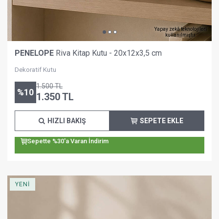
Yapay zekâ teknolojileri
kullanılmıştır.
PENELOPE
Riva Kitap Kutu - 20x12x3,5 cm
Dekoratif Kutu
1.500
TL
%
10
1.350
TL
HIZLI BAKIŞ
SEPETE EKLE
Sepette %30'a Varan İndirim
YENİ