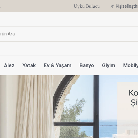
Uyku Uzmanı Othello Şimdi Penelope'de
Kişiselleşt
Alez
Yatak
Ev & Yaşam
Banyo
Giyim
Mobil