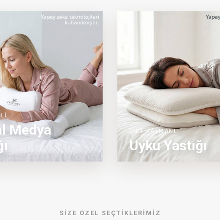
Lİ
al Medya
ÇİFT KATMANLI
ğı
Uyku Yastığı
SİZE ÖZEL SEÇTİKLERİMİZ