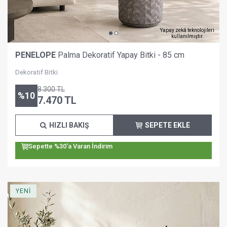
Yapay zekâ teknolojileri
kullanılmıştır.
PENELOPE
Palma Dekoratif Yapay Bitki - 85 cm
Dekoratif Bitki
8.300
TL
%
10
7.470
TL
HIZLI BAKIŞ
SEPETE EKLE
Sepette %30'a Varan İndirim
YENİ