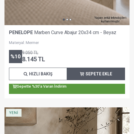
Yapay zekâ teknolojileri
kullanılmıştır.
PENELOPE
Marben Curve Abajur 20x34 cm - Beyaz
Materyal: Mermer
9.050
TL
%
10
8.145
TL
HIZLI BAKIŞ
SEPETE EKLE
Sepette %30'a Varan İndirim
YENİ