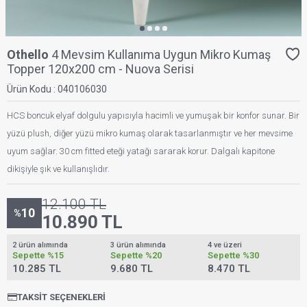
Othello
4 Mevsim Kullanıma Uygun Mikro Kumaş
Topper 120x200 cm - Nuova Serisi
Ürün Kodu :
040106030
HCS boncuk elyaf dolgulu yapısıyla hacimli ve yumuşak bir konfor sunar. Bir
yüzü plush, diğer yüzü mikro kumaş olarak tasarlanmıştır ve her mevsime
uyum sağlar. 30 cm fitted eteği yatağı sararak korur. Dalgalı kapitone
dikişiyle şık ve kullanışlıdır.
12.100
TL
10
%
10.890
TL
2 ürün alımında
3 ürün alımında
4 ve üzeri
Sepette
%15
Sepette
%20
Sepette
%30
10.285 TL
9.680 TL
8.470 TL
TAKSIT SEÇENEKLERI