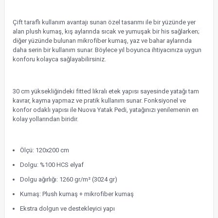
Çift taraflı kullanım avantajı sunan özel tasarımı ile bir yüzünde yer
alan plush kumaş, kış aylarında sıcak ve yumuşak bir his sağlarken;
diğer yüzünde bulunan mikrofiber kumaş, yaz ve bahar aylarında
daha serin bir kullanım sunar. Böylece yıl boyunca ihtiyacınıza uygun
konforu kolayca sağlayabilirsiniz.
30 cm yüksekliğindeki fitted likralı etek yapısı sayesinde yatağı tam
kavrar, kayma yapmaz ve pratik kullanım sunar. Fonksiyonel ve
konfor odaklı yapısı ile Nuova Yatak Pedi, yatağınızı yenilemenin en
kolay yollarından biridir.
Ölçü: 120x200 cm
Dolgu: %100 HCS elyaf
Dolgu ağırlığı: 1260 gr/m² (3024 gr)
Kumaş: Plush kumaş + mikrofiber kumaş
Ekstra dolgun ve destekleyici yapı