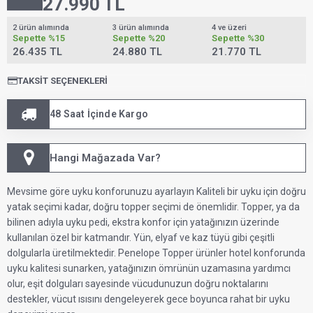
27.990
TL
2 ürün alımında
3 ürün alımında
4 ve üzeri
Sepette
%15
Sepette
%20
Sepette
%30
26.435 TL
24.880 TL
21.770 TL
TAKSIT SEÇENEKLERI
48 Saat İçinde Kargo
Hangi Mağazada Var?
Mevsime göre uyku konforunuzu ayarlayın Kaliteli bir uyku için doğru
yatak seçimi kadar, doğru topper seçimi de önemlidir. Topper, ya da
bilinen adıyla uyku pedi, ekstra konfor için yatağınızın üzerinde
kullanılan özel bir katmandır. Yün, elyaf ve kaz tüyü gibi çeşitli
dolgularla üretilmektedir. Penelope Topper ürünler hotel konforunda
uyku kalitesi sunarken, yatağınızın ömrünün uzamasına yardımcı
olur, eşit dolguları sayesinde vücudunuzun doğru noktalarını
destekler, vücut ısısını dengeleyerek gece boyunca rahat bir uyku