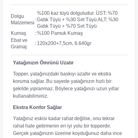
%100 kaz tüyü dolguludur. ÜST: %70
Dolgu
:
Gıdık Tüyü + %30 Sırt Tüyü ALT: %30
Malzemesi
Gıdık Tüyü + %70 Sırt Tüyü
Kumaş
:
%100 Pamuk Kumaş
Ebat ve
:
120x200+7,5cm, 6.640gr
Gramaj
Yatağınızın Ömrünü Uzatır
Topper, yatağınızdaki baskıyı azaltır ve ekstra
koruma sağlar. Bu sayede yatağınızın hızlı bir
şekilde yıpranmaz. Böylece yatağınızı uzun yıllar
kullanabilirsiniz.
Ekstra Konfor Sağlar
Yatağınız eskisi kadar rahat değilse, onu tekrar
rahat hale getirmenin en iyi yolu bir topperdır.
Gerçek yatağınızın üzerine koyduğunuz daha ince