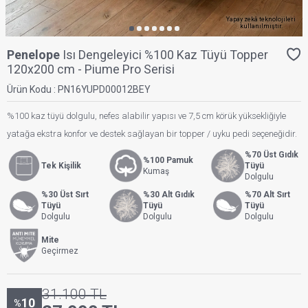
Yapay zekâ teknolojileri
kullanılmıştır.
Penelope
Isı Dengeleyici %100 Kaz Tüyü Topper
120x200 cm - Piume Pro Serisi
Ürün Kodu :
PN16YUPD00012BEY
%100 kaz tüyü dolgulu, nefes alabilir yapısı ve 7,5 cm körük yüksekliğiyle
yatağa ekstra konfor ve destek sağlayan bir topper / uyku pedi seçeneğidir.
%70 Üst Gıdık
%100 Pamuk
Tek Kişilik
Tüyü
Kumaş
Dolgulu
%30 Üst Sırt
%30 Alt Gıdık
%70 Alt Sırt
Tüyü
Tüyü
Tüyü
Dolgulu
Dolgulu
Dolgulu
Mite
Geçirmez
31.100
TL
10
%