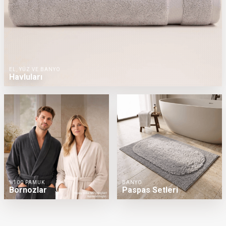
EL, YÜZ VE BANYO
Havluları
%100 PAMUK
BANYO
Bornozlar
Paspas Setleri