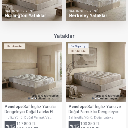
GÜNLÜK YAŞAMIN İÇINE YAYILAN
Zarif, Dengeli ve Kalıcı Notalar
AROMATIK
ÇUBUKLU
Mumlar
Oda Kokuları
ÖNE ÇIKAN SEÇIMLER
Uyku Konforunu Destekleyen Çözümler
SERINLIK ETKILI
ORTOPEDIK
Alezler
Yastıklar
SERINLIK ETKILI
Yastıklar
ISI DENGELEYICI
Yorganlar
UYKU KONFORU SAĞLAYAN
El Yapımı Yataklar