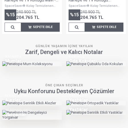
PÜRÜZSÜZ KONFOR
YÜKSEK EMICILIK
Çarşaf
Havlu
İPEKSI YUMUŞAKLIK
ZAMANSIZ ŞIKLIK
Yastık Kılıfı
Yatak Örtüsü
SPA KONFORU
EKSTRA RAHATLIK
Bornoz
Topper
EVINIZE UYUM SAĞLAYAN SEÇIMLER
Dengeli ve Doğal Yaşam Alanları
KAZ TÜYÜNÜN HAFİFLİĞİ
Sofa Plume Modüler Koltuk
BEST HOME FURNISHINGS
ZAMANSIZ TASARIMLAR
Tv Koltukları
Karyolalar
%100 DOĞAL
TAMAMLAYICI DOKUNUŞLAR
El Yapımı Yataklar
Şifonyerler