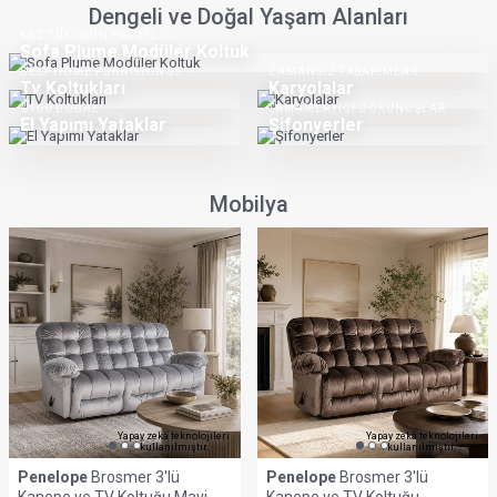
GÜVENLI KORUMA
FERAH DOKUNUŞ
Alez
Pike
DENGELI SICAKLIK
KONFORLU UYKULAR
Yorgan
Nevresim