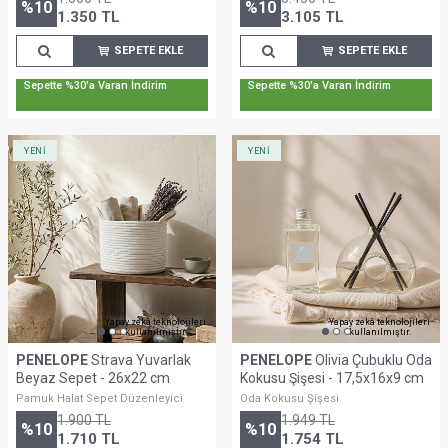
%
10
%
10
1.350
TL
3.105
TL
SEPETE EKLE
SEPETE EKLE
Sepette %30'a Varan İndirim
Sepette %30'a Varan İndirim
YENİ
YENİ
Yapay zekâ teknolojileri
Yapay zekâ teknolojileri
kullanılmıştır.
kullanılmıştır.
PENELOPE
Strava Yuvarlak
PENELOPE
Olivia Çubuklu Oda
Beyaz Sepet - 26x22 cm
Kokusu Şişesi - 17,5x16x9 cm
Pamuk Halat Sepet Düzenleyici
Oda Kokusu Şişesi
1.900
TL
1.949
TL
%
10
%
10
1.710
TL
1.754
TL