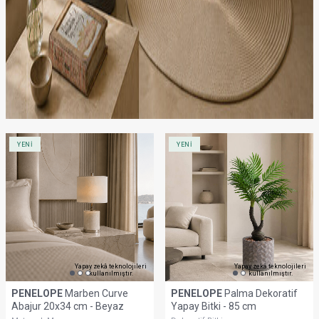
YENİ
YENİ
Yapay zekâ teknolojileri
Yapay zekâ teknolojileri
kullanılmıştır.
kullanılmıştır.
PENELOPE
Marben Curve
PENELOPE
Palma Dekoratif
Abajur 20x34 cm - Beyaz
Yapay Bitki - 85 cm