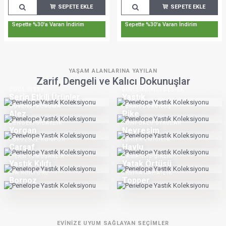
SEPETE EKLE
SEPETE EKLE
Sepette %30'a Varan İndirim
Sepette %30'a Varan İndirim
YAŞAM ALANLARINA YAYILAN
Zarif, Dengeli ve Kalıcı Dokunuşlar
COOL SLEEP
DINLENDIRICI DESTEK
Serin Etkili Ürünler
Yastık