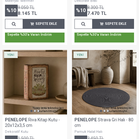
Materyal: Mermer
Dekoratif Bitki
9.050
TL
8.300
TL
%
10
%
10
8.145
TL
7.470
TL
SEPETE EKLE
SEPETE EKLE
Sepette %30'a Varan İndirim
Sepette %30'a Varan İndirim
YENİ
YENİ
Yapay zekâ teknolojileri
Yapay zekâ teknolojileri
kullanılmıştır.
kullanılmıştır.
PENELOPE
Riva Kitap Kutu -
PENELOPE
Strava Gri Halı - 80
20x12x3,5 cm
cm
Dekoratif Kutu
Pamuk Halat Halı
1.500
TL
3.450
TL