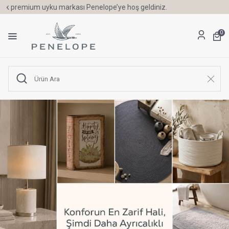
6 Ay'a Varan Taksit Ayrıcalığı
0