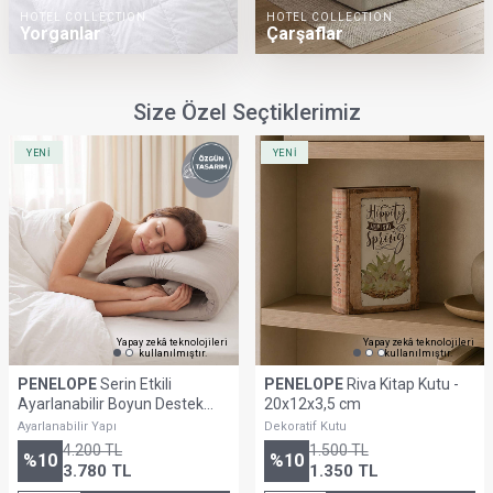
HOTEL COLLECTION
HOTEL COLLECTION
Yorganlar
Çarşaflar
Size Özel Seçtiklerimiz
YENİ
YENİ
Yapay zekâ teknolojileri
Yapay zekâ teknolojileri
kullanılmıştır.
kullanılmıştır.
PENELOPE
Serin Etkili
PENELOPE
Riva Kitap Kutu -
Ayarlanabilir Boyun Destek
20x12x3,5 cm
Yastığı - Align Duo
Ayarlanabilir Yapı
Dekoratif Kutu
4.200
TL
1.500
TL
%
10
%
10
3.780
TL
1.350
TL