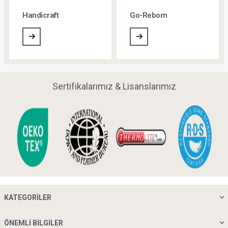
28.07.2026
Yastık dolgu malzemesi türlerini keşfedin. Visko, elyaf, kaz tüyü,
bambu, pamuk ve daha fazlasının özelliklerini karşılaştırarak size
en uygun yastığı seçin.
Devamını Oku
Hizmetler
Sipariş Takip ve İade
Siparişlerim