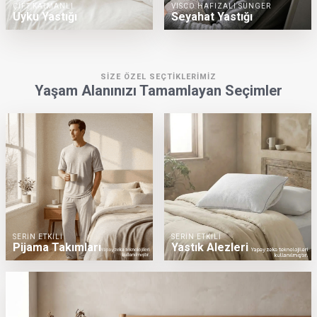
ÇİFT KATMANLI
VISCO HAFIZALI SÜNGER
Uyku Yastığı
Seyahat Yastığı
SİZE ÖZEL SEÇTİKLERİMİZ
Yaşam Alanınızı Tamamlayan Seçimler
SERİN ETKİLİ
SERİN ETKİLİ
Pijama Takımları
Yastık Alezleri