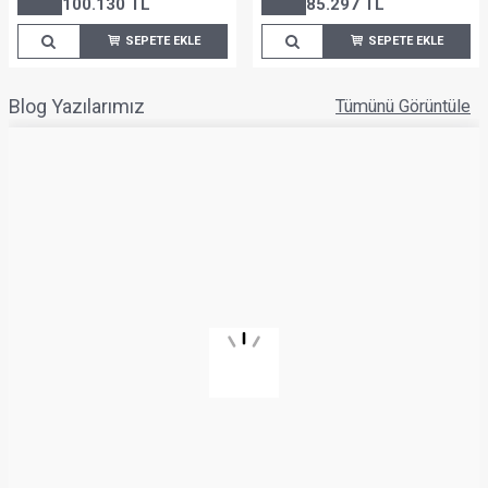
DOĞAL YÜN-PAMUK
DOĞAL PAMUK
Victorian Yataklar
Pure White
SAF İNGİLİZ YÜNÜ
SAF İNGİLİZ YÜNÜ
Burlington Yataklar
Berkeley Yataklar
Yataklar