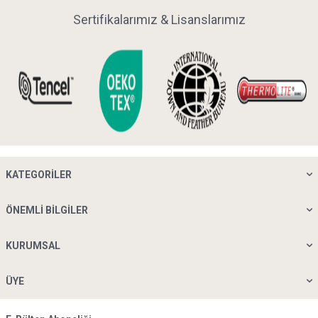
Sertifikalarımız & Lisanslarımız
Yorgan Yıkama Şampuanı Neden
Gereklidir?
Birçok kişi
yastık
ve yorgan temizliğinde standart çamaşır
deterjanı kullanmayı yeterli görür. Oysa hassas dolgu
malzemeleri, klasik deterjanların yoğun yapısından olumsuz
etkilenebilir. Yanlış ürün seçimi; dolgunun topaklanmasına,
ürünün form kaybetmesine, kumaşın sertleşmesine ya da
istenmeyen kalıntı hissine neden olabilir. Yorgan yıkama
şampuanı ise bu riskleri azaltmak için daha hedefli bir bakım
KATEGORILER
sunar.
Özel formüle sahip bir şampuan kullanmanın başlıca
avantajları şunlardır:
ÖNEMLI BILGILER
Hassas dolgu malzemelerine daha uyumlu temizlik sağlar.
Yorgan ve yastıklarda kalıntı bırakma riskini azaltmaya
KURUMSAL
yardımcı olur.
Durulama sürecini kolaylaştırır.
Doku, loft ve yumuşaklık hissinin korunmasını destekler.
ÜYE
Düzenli bakım rutini oluşturmayı kolaylaştırır.
Penelope Bedroom’da bulunan yastık ve yorgan yıkama