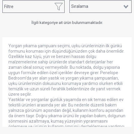
Filtre
İlgili kategoriye ait ürün bulunmamaktadır.
Yorgan yıkama şampuanı seçimi, uyku ürünlerinizin ilk günkü
formunu koruması için düşündüğünüzden çok daha önemlidir.
Özellikle kaz tüyü, yün ve benzeri hassas dolgu
malzemelerine sahip ürünlerde standart deterjanlar her
zaman ideal sonuç vermeyebilir. Bu noktada, dolgu yapısına
uygun formüle edilen özel içerikler devreye girer. Penelope
Bedroom’da yer alan yastık ve yorgan yıkama şampuanları,
uyku ürünlerinizin dokusunu korumaya yardımcı olurken etkili
temizlik ve uzun süreli ferahlık beklentinize de yanıt vermek
üzere seçilir.
Yastıklar ve yorganlar günlük yaşamda en sık temas edilen ev
tekstili ürünleri arasında yer alır. Bu nedenle düzenli bakım
yalnızca görünüm açısından değil, kullanım konforu açısından
da önem taşır. Doğru yıkama ürünü ile yapılan bakım, dolgunun
sönmesini azaltmaya, kumaş yüzeyinin yıpranmasını
önlemeye ve ürünün kullanım ömrünü desteklemeye yardımcı
olabilir.