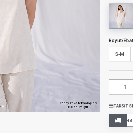
Boyut/Eba
S-M
Yapay zekâ teknolojileri
TAKSIT S
kullanılmıştır.
48