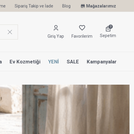
irme
Sipariş Takip ve İade
Uyku Uzmanı Othello Şimdi Penelope'de
Blog
Mağazalarımız
0
Sepetim
Giriş Yap
Favorilerim
a
Ev Kozmetiği
YENİ
SALE
Kampanyalar