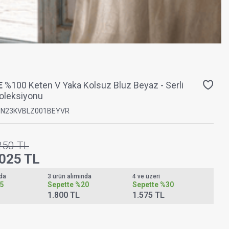
E
%100 Keten V Yaka Kolsuz Bluz Beyaz - Serli
oleksiyonu
PN23KVBLZ001BEYVR
250
TL
.025
TL
nda
3 ürün alımında
4 ve üzeri
5
Sepette
%20
Sepette
%30
1.800 TL
1.575 TL