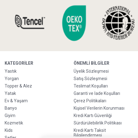
KATEGORILER
ÖNEMLI BILGILER
Yastık
Üyelik Sözleşmesi
Yorgan
Satış Sözleşmesi
Topper & Alez
Teslimat Koşulları
Yatak
Garanti ve İade Koşulları
Ev & Yaşam
Çerez Politikaları
Banyo
Kişisel Verilerin Korunması
Giyim
Kredi Kartı Güvenliği
Kozmetik
Sürdürülebilirlik Politikası
Kids
Kredi Kartı Taksit
Bilgilendirmesi
Setler