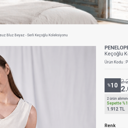
suz Bluz Beyaz - Serli Keçoğlu Koleksiyonu
PENELOP
Keçoğlu K
Ürün Kodu :
2.
10
%
2
2 ürün alımı
Sepette
%1
1.912 TL
Renk