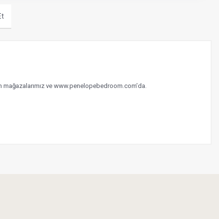
Et
i tüm mağazalarımız ve www.penelopebedroom.com’da.