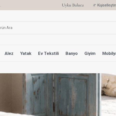
.
6 Ay'a Varan Taksit Ayrıcalığı
Kişiselleşt
Alez
Yatak
Ev Tekstili
Banyo
Giyim
Mobily