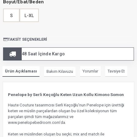
Boyut/Ebat/Beden
S
L-XL
TAKSIT SEÇENEKLERI
48 Saat İçinde Kargo
Ürün Açıklaması
Yorumlar
Tavsiye Et
Bakım Kılavuzu
Penelope by Serli Keçoğlu Keten Uzun Kollu Kimono Somon
Haute Couture tasarımcısı Serli Keçoğlu’nun Penelope için ürettiği
keten ve müslin parçalardan oluşan bu özel koleksiyonun tüm
parçaları şimdi tüm mağazalarımız ve
www.penelopebedroom.com’da.
Keten ve müslinden oluşan bu seçki; mix and match ile