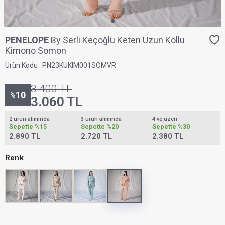
PENELOPE
By Serli Keçoğlu Keten Uzun Kollu
Kimono Somon
Ürün Kodu :
PN23KUKIM001SOMVR
3.400
TL
10
%
3.060
TL
2 ürün alımında
3 ürün alımında
4 ve üzeri
Sepette
%15
Sepette
%20
Sepette
%30
2.890 TL
2.720 TL
2.380 TL
Renk