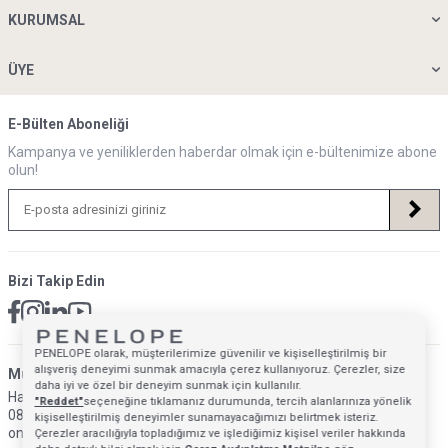
KURUMSAL
ÜYE
E-Bülten Aboneliği
Kampanya ve yeniliklerden haberdar olmak için e-bültenimize abone
olun!
Bizi Takip Edin
PENELOPE olarak, müşterilerimize güvenilir ve kişiselleştirilmiş bir
alışveriş deneyimi sunmak amacıyla çerez kullanıyoruz. Çerezler, size
Müsteri Hizmetleri İletişim Adresi
daha iyi ve özel bir deneyim sunmak için kullanılır.
Hafta İçi: 09:00 - 18:00
"Reddet"
seçeneğine tıklamanız durumunda, tercih alanlarınıza yönelik
0850 640 1993
kişiselleştirilmiş deneyimler sunamayacağımızı belirtmek isteriz.
onlinedestek@penelopebedroom.com
Çerezler aracılığıyla topladığımız ve işlediğimiz kişisel veriler hakkında