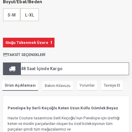
Boyut/Ebat/Beden
S-M
L-XL
Stoğu Tükenmek Üzere
TAKSIT SEÇENEKLERI
48 Saat İçinde Kargo
Ürün Açıklaması
Yorumlar
Tavsiye Et
Bakım Kılavuzu
Penelope by Serli Keçoğlu Keten Uzun Kollu Gömlek Beyaz
Haute Couture tasarımcısı Serli Keçoğlu’nun Penelope için ürettiği
keten ve müslin parçalardan oluşan bu özel koleksiyonun tüm
parçaları şimdi tüm mağazalarımız ve