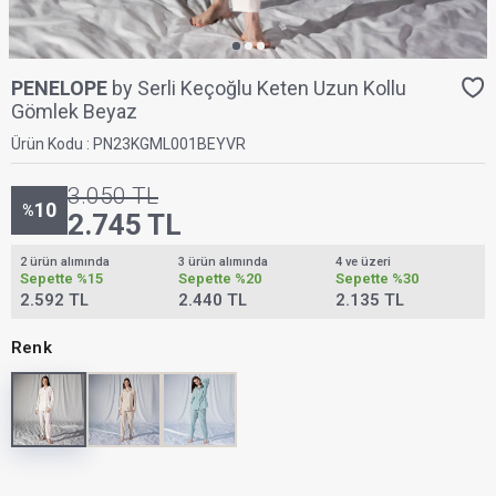
PENELOPE
by Serli Keçoğlu Keten Uzun Kollu
Gömlek Beyaz
Ürün Kodu :
PN23KGML001BEYVR
3.050
TL
10
%
2.745
TL
2 ürün alımında
3 ürün alımında
4 ve üzeri
Sepette
%15
Sepette
%20
Sepette
%30
2.592 TL
2.440 TL
2.135 TL
Renk