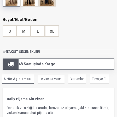
Boyut/Ebat/Beden
S
M
L
XL
TAKSIT SEÇENEKLERI
48 Saat İçinde Kargo
Ürün Açıklaması
Yorumlar
Tavsiye Et
Bakım Kılavuzu
Baily Pijama Altı Vizon
Rahatlık ve şıklığı bir arada , benzersiz bir yumuşaklıkta sunan likralı,
viskon kumaş rahat pijama altı.