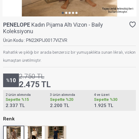
Yapay zekâ teknolojileri
kullanılmıştır.
PENELOPE
Kadın Pijama Altı Vizon - Baily
Koleksiyonu
Ürün Kodu :
PN22KPIJ0017VIZVR
Rahatlık ve şıklığı bir arada benzersiz bir yumuşaklıkta sunan likralı, viskon
kumaştan üretilmiştir.
2.750
TL
10
%
2.475
TL
2 ürün alımında
3 ürün alımında
4 ve üzeri
Sepette
%15
Sepette
%20
Sepette
%30
2.337 TL
2.200 TL
1.925 TL
Renk