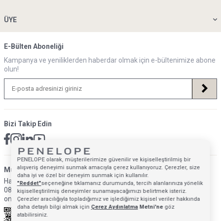
ÜYE
E-Bülten Aboneliği
Kampanya ve yeniliklerden haberdar olmak için e-bültenimize abone
olun!
Bizi Takip Edin
PENELOPE olarak, müşterilerimize güvenilir ve kişiselleştirilmiş bir
alışveriş deneyimi sunmak amacıyla çerez kullanıyoruz. Çerezler, size
Müsteri Hizmetleri İletişim Adresi
daha iyi ve özel bir deneyim sunmak için kullanılır.
Hafta İçi: 09:00 - 18:00
"Reddet"
seçeneğine tıklamanız durumunda, tercih alanlarınıza yönelik
0850 640 1993
kişiselleştirilmiş deneyimler sunamayacağımızı belirtmek isteriz.
onlinedestek@penelopebedroom.com
Çerezler aracılığıyla topladığımız ve işlediğimiz kişisel veriler hakkında
daha detaylı bilgi almak için
Çerez Aydınlatma
Metni'ne
göz
atabilirsiniz.