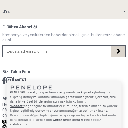
ÜYE
E-Bülten Aboneliği
Kampanya ve yeniliklerden haberdar olmak için e-bültenimize abone
olun!
Bizi Takip Edin
PENELOPE olarak, müşterilerimize güvenilir ve kişiselleştirilmiş bir
alışveriş deneyimi sunmak amacıyla çerez kullanıyoruz. Çerezler, size
Müsteri Hizmetleri İletişim Adresi
daha iyi ve özel bir deneyim sunmak için kullanılır.
Hafta İçi: 09:00 - 18:00
"Reddet"
seçeneğine tıklamanız durumunda, tercih alanlarınıza yönelik
0850 640 1993
kişiselleştirilmiş deneyimler sunamayacağımızı belirtmek isteriz.
onlinedestek@penelopebedroom.com
Çerezler aracılığıyla topladığımız ve işlediğimiz kişisel veriler hakkında
daha detaylı bilgi almak için
Çerez Aydınlatma
Metni'ne
göz
atabilirsiniz.