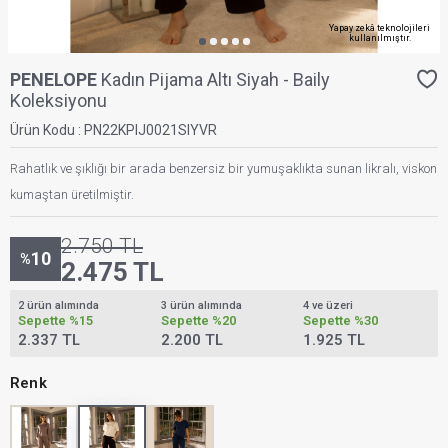
Yapay zekâ teknolojileri
kullanılmıştır.
PENELOPE
Kadın Pijama Altı Siyah - Baily
Koleksiyonu
Ürün Kodu :
PN22KPIJ0021SIYVR
Rahatlık ve şıklığı bir arada benzersiz bir yumuşaklıkta sunan likralı, viskon
kumaştan üretilmiştir.
2.750
TL
10
%
2.475
TL
2 ürün alımında
3 ürün alımında
4 ve üzeri
Sepette
%15
Sepette
%20
Sepette
%30
2.337 TL
2.200 TL
1.925 TL
Renk