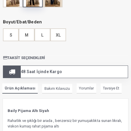
Boyut/Ebat/Beden
S
M
L
XL
TAKSIT SEÇENEKLERI
48 Saat İçinde Kargo
Ürün Açıklaması
Yorumlar
Tavsiye Et
Bakım Kılavuzu
Baily Pijama Altı Siyah
Rahatlık ve şıklığı bir arada , benzersiz bir yumuşaklıkta sunan likralı,
viskon kumaş rahat pijama altı