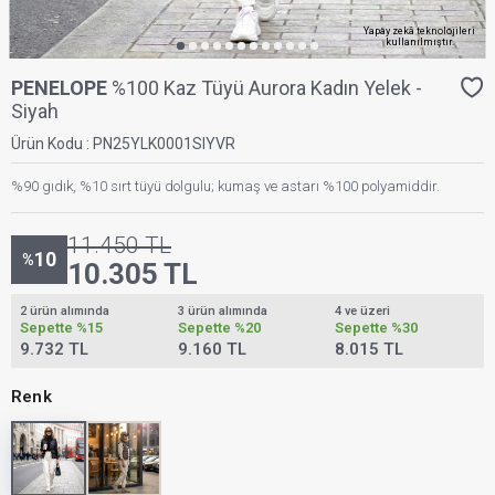
Yapay zekâ teknolojileri
kullanılmıştır.
PENELOPE
%100 Kaz Tüyü Aurora Kadın Yelek -
Siyah
Ürün Kodu :
PN25YLK0001SIYVR
%90 gıdık, %10 sırt tüyü dolgulu; kumaş ve astarı %100 polyamiddir.
11.450
TL
10
%
10.305
TL
2 ürün alımında
3 ürün alımında
4 ve üzeri
Sepette
%15
Sepette
%20
Sepette
%30
9.732 TL
9.160 TL
8.015 TL
Renk