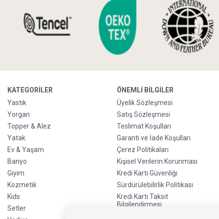
KATEGORILER
ÖNEMLI BILGILER
Yastık
Üyelik Sözleşmesi
Yorgan
Satış Sözleşmesi
Topper & Alez
Teslimat Koşulları
Yatak
Garanti ve İade Koşulları
Ev & Yaşam
Çerez Politikaları
Banyo
Kişisel Verilerin Korunması
Giyim
Kredi Kartı Güvenliği
Kozmetik
Sürdürülebilirlik Politikası
Kids
Kredi Kartı Taksit
Bilgilendirmesi
Setler
Ön Sipariş Bilgilendirmesi