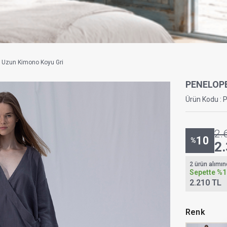
n Uzun Kimono Koyu Gri
PENELOP
Ürün Kodu :
2.
10
%
2
2 ürün alımı
Sepette
%1
2.210 TL
Renk