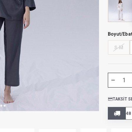
Boyut/Eba
S-M
TAKSIT S
48