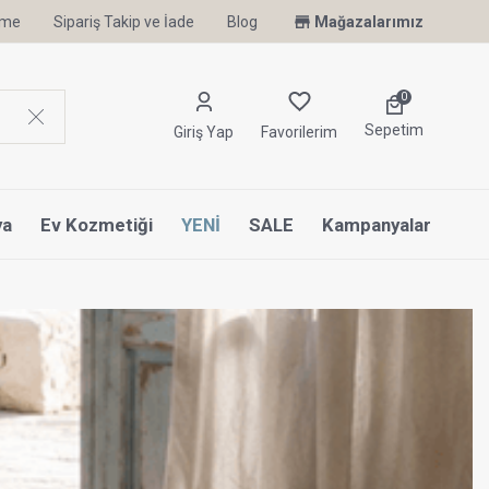
irme
Sipariş Takip ve İade
Uyku Uzmanı Othello Şimdi Penelope'de
Blog
Mağazalarımız
0
Sepetim
Giriş Yap
Favorilerim
ya
Ev Kozmetiği
YENİ
SALE
Kampanyalar