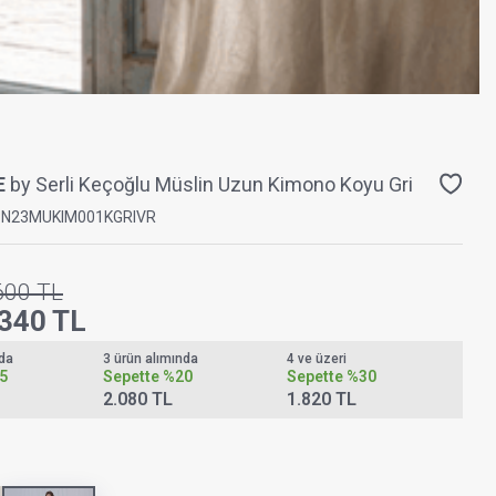
E
by Serli Keçoğlu Müslin Uzun Kimono Koyu Gri
PN23MUKIM001KGRIVR
600
TL
.340
TL
nda
3 ürün alımında
4 ve üzeri
5
Sepette
%20
Sepette
%30
2.080 TL
1.820 TL