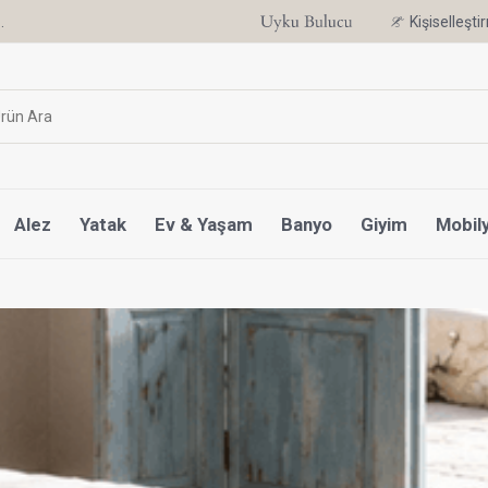
.
6 Ay'a Varan Taksit Ayrıcalığı
Kişiselleşt
Alez
Yatak
Ev & Yaşam
Banyo
Giyim
Mobil