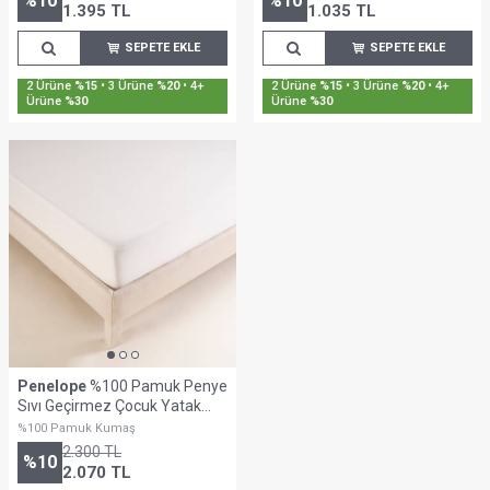
%
10
%
10
1.395
TL
1.035
TL
SEPETE EKLE
SEPETE EKLE
2 Ürüne
%15
• 3 Ürüne
%20
• 4+
2 Ürüne
%15
• 3 Ürüne
%20
• 4+
Ürüne
%30
Ürüne
%30
Penelope
%100 Pamuk Penye
Sıvı Geçirmez Çocuk Yatak
Alezi 70x140 cm
%100 Pamuk Kumaş
2.300
TL
%
10
2.070
TL