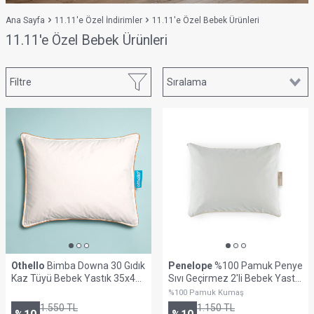
Ana Sayfa
11.11'e Özel İndirimler
11.11'e Özel Bebek Ürünleri
11.11'e Özel Bebek Ürünleri
Filtre
Othello
Bimba Downa 30 Gıdık
Penelope
%100 Pamuk Penye
Kaz Tüyü Bebek Yastık 35x45
Sıvı Geçirmez 2'li Bebek Yastık
cm
Alezi
%100 Pamuk Kumaş
1.550
TL
1.150
TL