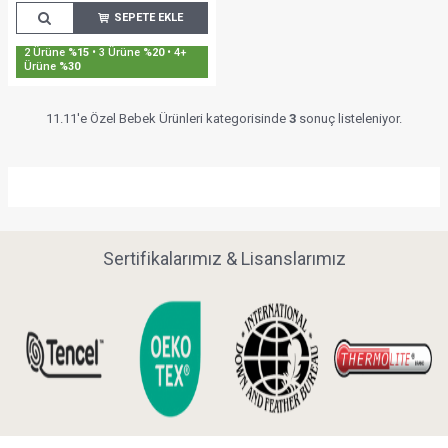
SEPETE EKLE
2 Ürüne
%15
• 3 Ürüne
%20
• 4+
Ürüne
%30
11.11'e Özel Bebek Ürünleri kategorisinde
3
sonuç listeleniyor.
Sertifikalarımız & Lisanslarımız