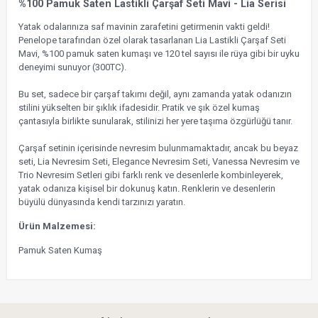
%100 Pamuk Saten Lastikli Çarşaf Seti Mavi - Lia Serisi
Yatak odalarınıza saf mavinin zarafetini getirmenin vakti geldi!
Penelope tarafından özel olarak tasarlanan Lia Lastikli Çarşaf Seti
Mavi, %100 pamuk saten kumaşı ve 120 tel sayısı ile rüya gibi bir uyku
deneyimi sunuyor (300TC).
Bu set, sadece bir çarşaf takımı değil, aynı zamanda yatak odanızın
stilini yükselten bir şıklık ifadesidir. Pratik ve şık özel kumaş
çantasıyla birlikte sunularak, stilinizi her yere taşıma özgürlüğü tanır.
Çarşaf setinin içerisinde nevresim bulunmamaktadır, ancak bu beyaz
seti, Lia Nevresim Seti, Elegance Nevresim Seti, Vanessa Nevresim ve
Trio Nevresim Setleri gibi farklı renk ve desenlerle kombinleyerek,
yatak odanıza kişisel bir dokunuş katın. Renklerin ve desenlerin
büyülü dünyasında kendi tarzınızı yaratın.
Ürün Malzemesi:
Pamuk Saten Kumaş