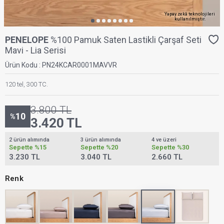
Yapay zekâ teknolojileri
kullanılmıştır.
PENELOPE
%100 Pamuk Saten Lastikli Çarşaf Seti
Mavi - Lia Serisi
Ürün Kodu :
PN24KCAR0001MAVVR
120 tel, 300 TC.
3.800
TL
10
%
3.420
TL
2 ürün alımında
3 ürün alımında
4 ve üzeri
Sepette
%15
Sepette
%20
Sepette
%30
3.230 TL
3.040 TL
2.660 TL
Renk