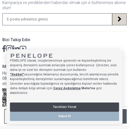
Kampanya ve yeniliklerden haberdar olmak için e-bültenimize abone
olun!
Bizi Takip Edin
PENELOPE olarak, müşterilerimize güvenilir ve kişiselleştirilmiş bir
alışveriş deneyimi sunmak amacıyla çerez kullanıyoruz. Çerezler, size
Müsteri Hizmetleri İletişim Adresi
daha iyi ve özel bir deneyim sunmak için kullanılır.
Hafta İçi: 09:00 - 18:00
"Reddet"
seçeneğine tıklamanız durumunda, tercih alanlarınıza yönelik
0850 640 1993
kişiselleştirilmiş deneyimler sunamayacağımızı belirtmek isteriz.
onlinedestek@penelopebedroom.com
Çerezler aracılığıyla topladığımız ve işlediğimiz kişisel veriler hakkında
daha detaylı bilgi almak için
Çerez Aydınlatma
Metni'ne
göz
atabilirsiniz.
Tercihleri Yönet
SEPETE EKLE
Kabul Et
Anasayfa
Mağazalarımız
Favorilerim
Giriş Yap
Sepetim
T
-Soft
E-Ticaret
Sistemleriyle Hazırlanmıştır.