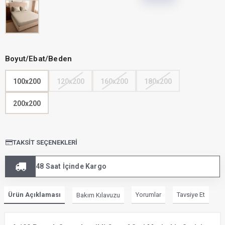
Boyut/Ebat/Beden
100x200
120x200
160x200
180x200
200x200
TAKSIT SEÇENEKLERI
48 Saat İçinde Kargo
Ürün Açıklaması
Yorumlar
Tavsiye Et
Bakım Kılavuzu