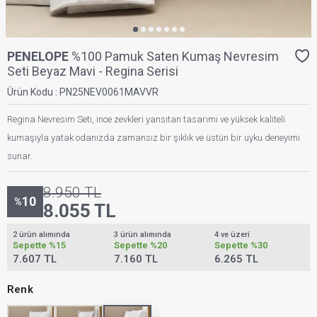
PENELOPE
%100 Pamuk Saten Kumaş Nevresim
Seti Beyaz Mavi - Regina Serisi
Ürün Kodu :
PN25NEV0061MAVVR
Regina Nevresim Seti, ince zevkleri yansıtan tasarımı ve yüksek kaliteli
kumaşıyla yatak odanızda zamansız bir şıklık ve üstün bir uyku deneyimi
sunar.
8.950
TL
10
%
8.055
TL
2 ürün alımında
3 ürün alımında
4 ve üzeri
Sepette
%15
Sepette
%20
Sepette
%30
7.607 TL
7.160 TL
6.265 TL
Renk