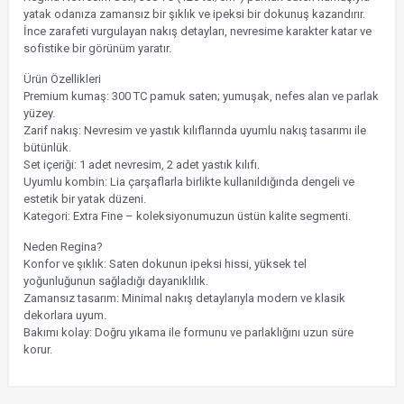
yatak odanıza zamansız bir şıklık ve ipeksi bir dokunuş kazandırır.
İnce zarafeti vurgulayan nakış detayları, nevresime karakter katar ve
sofistike bir görünüm yaratır.
Ürün Özellikleri
Premium kumaş: 300 TC pamuk saten; yumuşak, nefes alan ve parlak
yüzey.
Zarif nakış: Nevresim ve yastık kılıflarında uyumlu nakış tasarımı ile
bütünlük.
Set içeriği: 1 adet nevresim, 2 adet yastık kılıfı.
Uyumlu kombin: Lia çarşaflarla birlikte kullanıldığında dengeli ve
estetik bir yatak düzeni.
Kategori: Extra Fine – koleksiyonumuzun üstün kalite segmenti.
Neden Regina?
Konfor ve şıklık: Saten dokunun ipeksi hissi, yüksek tel
yoğunluğunun sağladığı dayanıklılık.
Zamansız tasarım: Minimal nakış detaylarıyla modern ve klasik
dekorlara uyum.
Bakımı kolay: Doğru yıkama ile formunu ve parlaklığını uzun süre
korur.