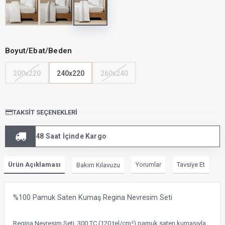
Boyut/Ebat/Beden
200x220
240x220
260x240
TAKSIT SEÇENEKLERI
48 Saat İçinde Kargo
Ürün Açıklaması
Yorumlar
Tavsiye Et
Bakım Kılavuzu
%100 Pamuk Saten Kumaş Regina Nevresim Seti
Regina Nevresim Seti, 300 TC (120 tel/cm²) pamuk saten kumaşıyla