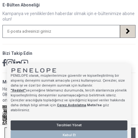
E-Bülten Aboneliği
Kampanya ve yeniliklerden haberdar olmak için e-bültenimize abone
olun!
Bizi Takip Edin
PENELOPE olarak, müşterilerimize güvenilir ve kişiselleştirilmiş bir
alışveriş deneyimi sunmak amacıyla çerez kullanıyoruz. Çerezler, size
Müsteri Hizmetleri İletişim Adresi
daha iyi ve özel bir deneyim sunmak için kullanılır.
Hafta İçi: 09:00 - 18:00
"Reddet"
seçeneğine tıklamanız durumunda, tercih alanlarınıza yönelik
0850 640 1993
kişiselleştirilmiş deneyimler sunamayacağımızı belirtmek isteriz.
onlinedestek@penelopebedroom.com
Çerezler aracılığıyla topladığımız ve işlediğimiz kişisel veriler hakkında
daha detaylı bilgi almak için
Çerez Aydınlatma
Metni'ne
göz
atabilirsiniz.
Tercihleri Yönet
SEPETE EKLE
Kabul Et