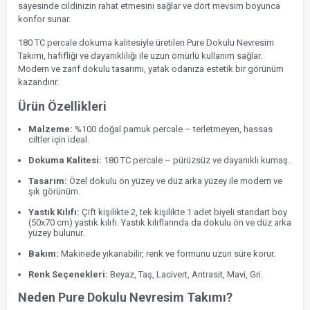
sayesinde cildinizin rahat etmesini sağlar ve dört mevsim boyunca
konfor sunar.
180 TC percale dokuma kalitesiyle üretilen Pure Dokulu Nevresim
Takımı, hafifliği ve dayanıklılığı ile uzun ömürlü kullanım sağlar.
Modern ve zarif dokulu tasarımı, yatak odanıza estetik bir görünüm
kazandırır.
Ürün Özellikleri
Malzeme:
%100 doğal pamuk percale – terletmeyen, hassas
ciltler için ideal.
Dokuma Kalitesi:
180 TC percale – pürüzsüz ve dayanıklı kumaş.
Tasarım:
Özel dokulu ön yüzey ve düz arka yüzey ile modern ve
şık görünüm.
Yastık Kılıfı:
Çift kişilikte 2, tek kişilikte 1 adet biyeli standart boy
(50x70 cm) yastık kılıfı. Yastık kılıflarında da dokulu ön ve düz arka
yüzey bulunur.
Bakım:
Makinede yıkanabilir, renk ve formunu uzun süre korur.
Renk Seçenekleri:
Beyaz, Taş, Lacivert, Antrasit, Mavi, Gri.
Neden Pure Dokulu Nevresim Takımı?