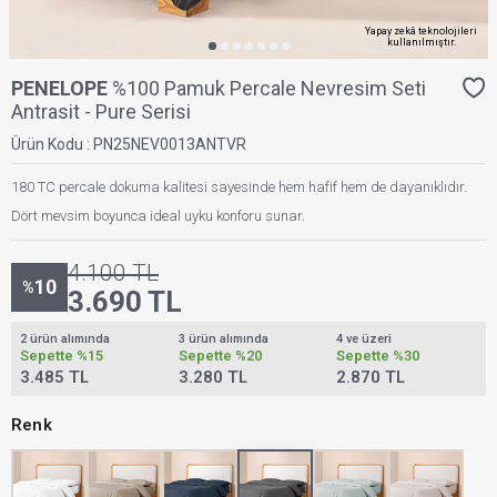
Yapay zekâ teknolojileri
kullanılmıştır.
PENELOPE
%100 Pamuk Percale Nevresim Seti
Antrasit - Pure Serisi
Ürün Kodu :
PN25NEV0013ANTVR
180 TC percale dokuma kalitesi sayesinde hem hafif hem de dayanıklıdır.
Dört mevsim boyunca ideal uyku konforu sunar.
4.100
TL
10
%
3.690
TL
2 ürün alımında
3 ürün alımında
4 ve üzeri
Sepette
%15
Sepette
%20
Sepette
%30
3.485 TL
3.280 TL
2.870 TL
Renk