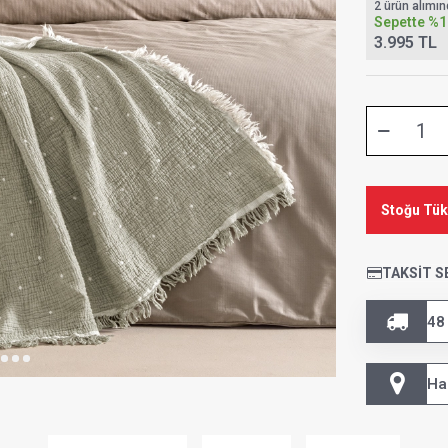
2 ürün alımı
Sepette
%1
3.995 TL
Stoğu Tü
TAKSIT S
48
Ha