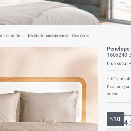
n Yatak Örtüsü Tek Kişilik 160x240 cm Gri - Glen Serisi
Penelope
160x240 cm
Ürün Kodu :
%100 pamuk mü
Katmanlı yum
sunar.
4.
10
%
4