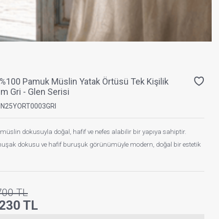
%100 Pamuk Müslin Yatak Örtüsü Tek Kişilik
 Gri - Glen Serisi
PN25YORT0003GRI
slin dokusuyla doğal, hafif ve nefes alabilir bir yapıya sahiptir.
uşak dokusu ve hafif buruşuk görünümüyle modern, doğal bir estetik
700
TL
.230
TL