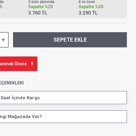
nda
3 ürün alımında
4 ve üzeri
5
Sepette
%20
Sepette
%30
3.760 TL
3.290 TL
SEPETE EKLE
kenmek Üzere
EÇENEKLERI
 Saat İçinde Kargo
ngi Mağazada Var?