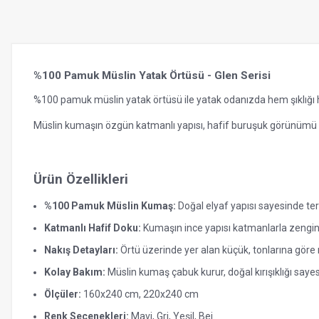
%100 Pamuk Müslin Yatak Örtüsü - Glen Serisi
%100 pamuk müslin yatak örtüsü ile yatak odanızda hem şıklığı h
Müslin kumaşın özgün katmanlı yapısı, hafif buruşuk görünümü
Ürün Özellikleri
%100 Pamuk Müslin Kumaş:
Doğal elyaf yapısı sayesinde te
Katmanlı Hafif Doku:
Kumaşın ince yapısı katmanlarla zenginl
Nakış Detayları:
Örtü üzerinde yer alan küçük, tonlarına göre 
Kolay Bakım:
Müslin kumaş çabuk kurur, doğal kırışıklığı saye
Ölçüler:
160x240 cm, 220x240 cm
Renk Seçenekleri:
Mavi, Gri, Yeşil, Bej.