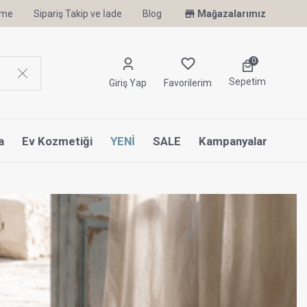
irme
Sipariş Takip ve İade
Uyku Uzmanı Othello Şimdi Penelope'de
Blog
Mağazalarımız
0
Sepetim
Giriş Yap
Favorilerim
a
Ev Kozmetiği
YENİ
SALE
Kampanyalar