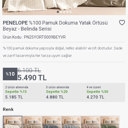
PENELOPE
%100 Pamuk Dokuma Yatak Örtüsü
Beyaz - Belinda Serisi
Ürün Kodu :
PN25YORT0009BEYVR
%100 pamuk dokuma yapısıyla doğal, nefes alabilir ve cilt dostudur. Sade
ve zarif tasarımıyla her tarza uyum sağlar.
6.100
TL
10
%
5.490
TL
2 ürün alımında
3 ürün alımında
4 ve üzeri
Sepette
%15
Sepette
%20
Sepette
%30
5.185 TL
4.880 TL
4.270 TL
Renk