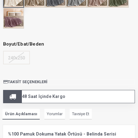
Boyut/Ebat/Beden
240x250
TAKSIT SEÇENEKLERI
48 Saat İçinde Kargo
Ürün Açıklaması
Yorumlar
Tavsiye Et
%100 Pamuk Dokuma Yatak Örtüsü - Belinda Serisi