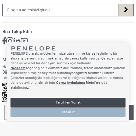
Bizi Takip Edin
PENELOPE olarak, müşterilerimize güvenilir ve kişiselleştirilmiş bir
alışveriş deneyimi sunmak amacıyla çerez kullanıyoruz. Çerezler, size
Müsteri Hizmetleri İletişim Adresi
daha iyi ve özel bir deneyim sunmak için kullanılır.
Hafta İçi: 09:00 - 18:00
"Reddet"
seçeneğine tıklamanız durumunda, tercih alanlarınıza yönelik
0850 640 1993
kişiselleştirilmiş deneyimler sunamayacağımızı belirtmek isteriz.
onlinedestek@penelopebedroom.com
Çerezler aracılığıyla topladığımız ve işlediğimiz kişisel veriler hakkında
daha detaylı bilgi almak için
Çerez Aydınlatma
Metni'ne
göz
atabilirsiniz.
Tercihleri Yönet
SEPETE EKLE
Kabul Et
Anasayfa
Mağazalarımız
Favorilerim
Giriş Yap
Sepetim
T
-Soft
E-Ticaret
Sistemleriyle Hazırlanmıştır.