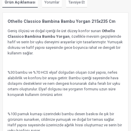
Ürün Açıklaması
Yorumlar
Tavsiye Et
Othello Classico Bambina Bambu Yorgan 215x235 Cm
Geniş ölçüsü ve doğal içeriği ile üst düzey konfor sunan
Othello
Classico Bambina Bambu Yorgan
, özellikle mevsim geçişlerinde
hafif ve serin bir uyku deneyimi arayanlar için tasarlanmıştır. Yumuşak
dokusu ve hafif yapısı sayesinde gece boyunca rahat ve dengeli bir
kullanım sağlar.
%30 bambu ve %70 HCS elyaf dolgudan oluşan özel yapısı, nefes
alabilirlik ve konforu bir araya getirir. Bambu içeriği sayesinde hava
dolaşımı desteklenir ve nem dengesi korunarak daha ferah bir uyku
ortamı oluşturulur. Elyaf dolgusu ise yorganın formunu uzun süre
koruyarak kullanım ömrünü artırır.
%100 pamuk kumaşı üzerindeki bambu desen baskısı ile şık bir
görünüm sunarken, cildinize yumuşak ve doğal bir temas sağlar.
Hafif yapısı sayesinde üzerinizde ağırlık hissi oluşturmaz ve serin bir
uyku konforu sunar.