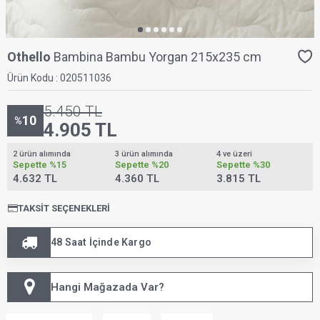
Othello
Bambina Bambu Yorgan 215x235 cm
Ürün Kodu :
020511036
5.450
TL
10
%
4.905
TL
2 ürün alımında
3 ürün alımında
4 ve üzeri
Sepette
%15
Sepette
%20
Sepette
%30
4.632 TL
4.360 TL
3.815 TL
TAKSIT SEÇENEKLERI
48 Saat İçinde Kargo
Hangi Mağazada Var?