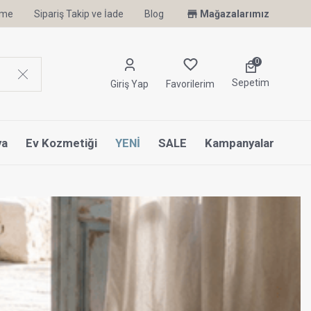
irme
Sipariş Takip ve İade
Uyku Uzmanı Othello Şimdi Penelope'de
Blog
Mağazalarımız
0
Sepetim
Giriş Yap
Favorilerim
ya
Ev Kozmetiği
YENİ
SALE
Kampanyalar