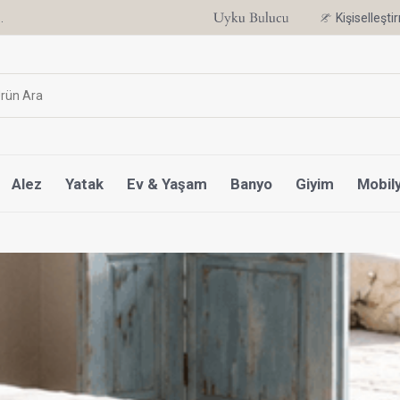
.
6 Ay'a Varan Taksit Ayrıcalığı
Kişiselleşt
Alez
Yatak
Ev & Yaşam
Banyo
Giyim
Mobil