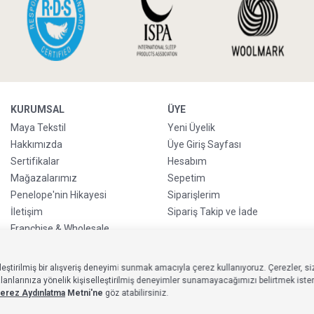
KURUMSAL
ÜYE
Maya Tekstil
Yeni Üyelik
Hakkımızda
Üye Giriş Sayfası
Sertifikalar
Hesabım
Mağazalarımız
Sepetim
Penelope'nin Hikayesi
Siparişlerim
İletişim
Sipariş Takip ve İade
Franchise & Wholesale
Go-Reborn
Handicraft
eştirilmiş bir alışveriş deneyimi sunmak amacıyla çerez kullanıyoruz. Çerezler, siz
Kurumsal Satış
larınıza yönelik kişiselleştirilmiş deneyimler sunamayacağımızı belirtmek isteriz
erez Aydınlatma
Metni'ne
göz atabilirsiniz.