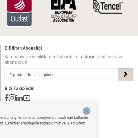
E-Bülten Aboneliği
Kampanya ve yeniliklerden haberdar olmak için e-bültenimize
abone olun!
Bizi Takip Edin
Müsteri Hizmetleri İletişim Adresi
Hafta İçi: 09:00 - 18:00
e daha iyi ve özel bir deneyim sunmak için kullanılır.
0850 640 1993
. Çerezler aracılığıyla topladığımız ve işlediğimiz
onlinedestek@penelopebedroom.com