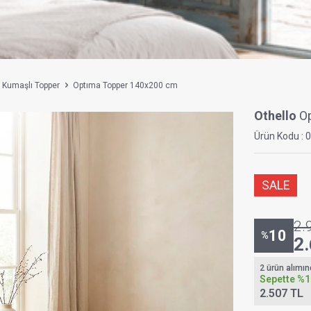
r Kumaşlı Topper
Optıma Topper 140x200 cm
Othello
O
Ürün Kodu :
0
SALE
2.
10
%
2
2 ürün alımı
Sepette
%1
2.507 TL