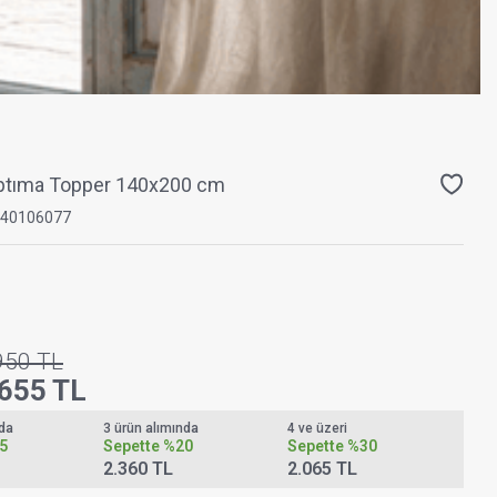
ptıma Topper 140x200 cm
40106077
950
TL
.655
TL
nda
3 ürün alımında
4 ve üzeri
5
Sepette
%20
Sepette
%30
2.360 TL
2.065 TL