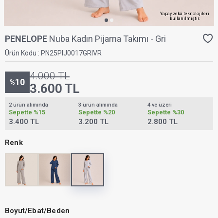
Yapay zekâ teknolojileri
kullanılmıştır.
PENELOPE
Nuba Kadın Pijama Takımı - Gri
Ürün Kodu :
PN25PIJ0017GRIVR
4.000
TL
10
%
3.600
TL
2 ürün alımında
3 ürün alımında
4 ve üzeri
Sepette
%15
Sepette
%20
Sepette
%30
3.400 TL
3.200 TL
2.800 TL
Renk
Boyut/Ebat/Beden