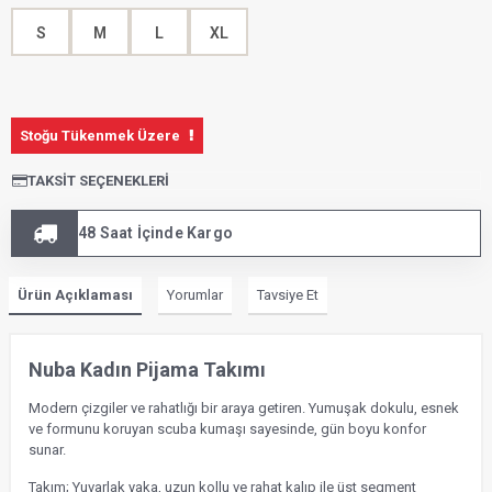
S
M
L
XL
Stoğu Tükenmek Üzere
TAKSIT SEÇENEKLERI
48 Saat İçinde Kargo
Ürün Açıklaması
Yorumlar
Tavsiye Et
Nuba Kadın Pijama Takımı
Modern çizgiler ve rahatlığı bir araya getiren. Yumuşak dokulu, esnek
ve formunu koruyan scuba kumaşı sayesinde, gün boyu konfor
sunar.
Takım; Yuvarlak yaka, uzun kollu ve rahat kalıp ile üst segment