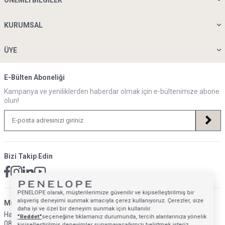
KURUMSAL
ÜYE
E-Bülten Aboneliği
Kampanya ve yeniliklerden haberdar olmak için e-bültenimize abone
olun!
Bizi Takip Edin
PENELOPE olarak, müşterilerimize güvenilir ve kişiselleştirilmiş bir
alışveriş deneyimi sunmak amacıyla çerez kullanıyoruz. Çerezler, size
Müsteri Hizmetleri İletişim Adresi
daha iyi ve özel bir deneyim sunmak için kullanılır.
Hafta İçi: 09:00 - 18:00
"Reddet"
seçeneğine tıklamanız durumunda, tercih alanlarınıza yönelik
0850 640 1993
kişiselleştirilmiş deneyimler sunamayacağımızı belirtmek isteriz.