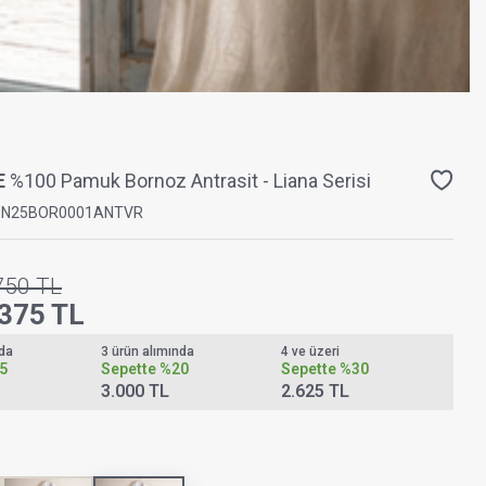
E
%100 Pamuk Bornoz Antrasit - Liana Serisi
PN25BOR0001ANTVR
750
TL
.375
TL
nda
3 ürün alımında
4 ve üzeri
5
Sepette
%20
Sepette
%30
3.000 TL
2.625 TL