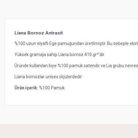
Liana Bornoz Antrasit
%100 uzun elyaflı Ege pamuğundan üretilmiştir. Bu sebeple ekstr
Yüksek gramaja sahip Liana bornoz 410 gr²’dir.
Üründe kullanılan biye %100 pamuk satendir ve Lia grubu nevresim
Liana bornozlar unisex ölçülerdedir.
Ürün içerik:
%100 Pamuk