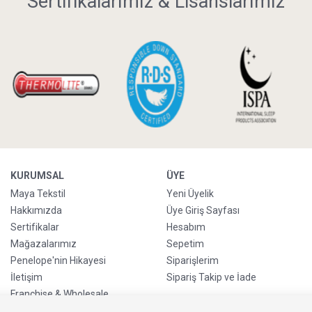
Sertifikalarımız & Lisanslarımız
KURUMSAL
ÜYE
Maya Tekstil
Yeni Üyelik
Hakkımızda
Üye Giriş Sayfası
Sertifikalar
Hesabım
Mağazalarımız
Sepetim
Penelope'nin Hikayesi
Siparişlerim
İletişim
Sipariş Takip ve İade
Franchise & Wholesale
Go-Reborn