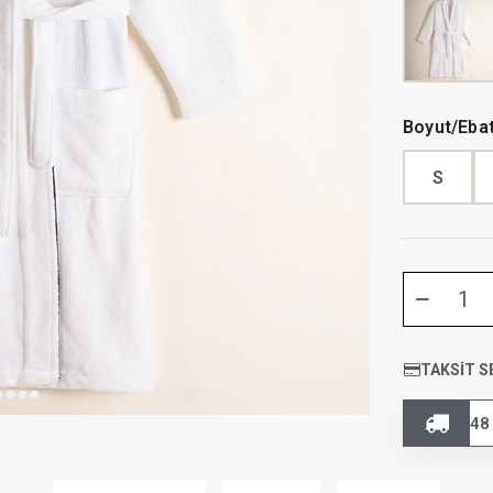
Boyut/Eba
S
TAKSIT S
48