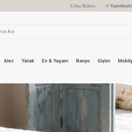
.
6 Ay'a Varan Taksit Ayrıcalığı
Kişiselleşt
Alez
Yatak
Ev & Yaşam
Banyo
Giyim
Mobil