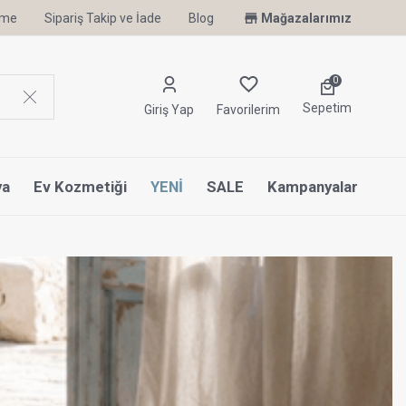
irme
Sipariş Takip ve İade
Uyku Uzmanı Othello Şimdi Penelope'de
Blog
Mağazalarımız
0
Sepetim
Giriş Yap
Favorilerim
ya
Ev Kozmetiği
YENİ
SALE
Kampanyalar