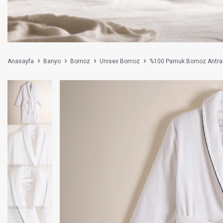
Anasayfa
Banyo
Bornoz
Unisex Bornoz
%100 Pamuk Bornoz Antrasi