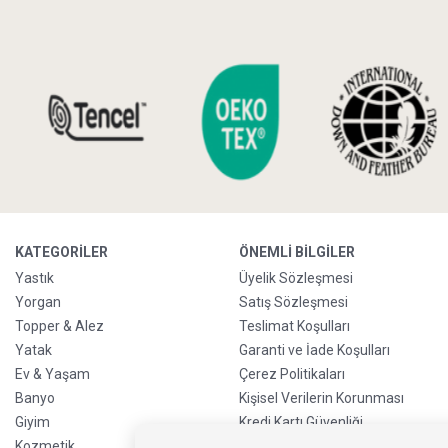
KATEGORILER
ÖNEMLI BILGILER
Yastık
Üyelik Sözleşmesi
Yorgan
Satış Sözleşmesi
Topper & Alez
Teslimat Koşulları
Yatak
Garanti ve İade Koşulları
Ev & Yaşam
Çerez Politikaları
Banyo
Kişisel Verilerin Korunması
Giyim
Kredi Kartı Güvenliği
Kozmetik
Sürdürülebilirlik Politikası