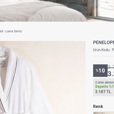
t - Liana Serisi
PENELOP
Ürün Kodu :
3.
10
%
3
2 ürün alımı
Sepette
%1
3.187 TL
Renk