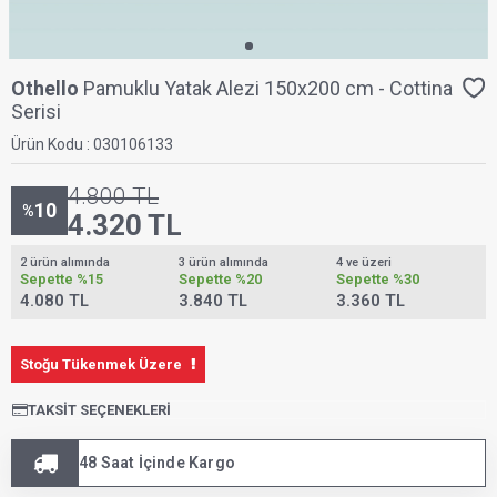
Othello
Pamuklu Yatak Alezi 150x200 cm - Cottina
Serisi
Ürün Kodu :
030106133
4.800
TL
10
%
4.320
TL
2 ürün alımında
3 ürün alımında
4 ve üzeri
Sepette
%15
Sepette
%20
Sepette
%30
4.080 TL
3.840 TL
3.360 TL
Stoğu Tükenmek Üzere
TAKSIT SEÇENEKLERI
48 Saat İçinde Kargo