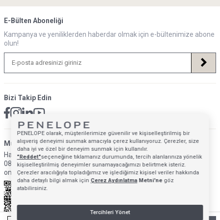
E-Bülten Aboneliği
Kampanya ve yeniliklerden haberdar olmak için e-bültenimize abone
olun!
Bizi Takip Edin
PENELOPE olarak, müşterilerimize güvenilir ve kişiselleştirilmiş bir
alışveriş deneyimi sunmak amacıyla çerez kullanıyoruz. Çerezler, size
Müsteri Hizmetleri İletişim Adresi
daha iyi ve özel bir deneyim sunmak için kullanılır.
Hafta İçi: 09:00 - 18:00
"Reddet"
seçeneğine tıklamanız durumunda, tercih alanlarınıza yönelik
0850 640 1993
kişiselleştirilmiş deneyimler sunamayacağımızı belirtmek isteriz.
onlinedestek@penelopebedroom.com
Çerezler aracılığıyla topladığımız ve işlediğimiz kişisel veriler hakkında
daha detaylı bilgi almak için
Çerez Aydınlatma
Metni'ne
göz
atabilirsiniz.
Tercihleri Yönet