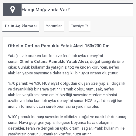
Hangi Mağazada Var?
Ürün Açıklaması
Yorumlar
Tavsiye Et
Othello Cottina Pamuklu Yatak Alezi 150x200 Cm
Yatağınızı korurken konforlu ve ferah bir uyku deneyimi
sunan
Othello Cottina Pamuklu Yatak Alezi
, doğal içeriği ile öne
çıkar. Günlük kullanımda yatağınızı toz ve kirden korurken, nefes
alabilen yapısı sayesinde daha sağlıklı bir uyku ortamı oluşturur.
%70 pamuk ve %30 HCS elyaf dolgudan oluşan özel yapısı, doğallık
ve dayanıklılığı bir araya getirir. Pamuk dolgu; yumuşak, nefes
alabilen ve yüksek nem emici özelliği sayesinde terleme hissini
azaltır ve daha kuru bir uyku deneyimi sunar. HCS elyaf desteği ise
ürünün formunu uzun süre korumasına yardımcı olur.
%100 pamuk kumaşı sayesinde cildinize doğal ve nazik bir dokunuş
sunar. Hava geçirgen yapısı ile gece boyunca hava dolaşımını
destekler, ferah ve dengeli bir uyku ortamı sağlar. Pratik kullanımı ile
yatağınızın ömrünü uzatırken konforunuzu artırır.