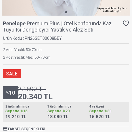
Yapay zekâ teknolojileri
kullanılmıştır.
Penelope
Premium Plus | Otel Konforunda Kaz
Tüyü Isı Dengeleyici Yastık ve Alez Seti
Ürün Kodu :
PN26SET00008BEY
2 Adet Yastık 50x70 cm
2 Adet Yastık Alezi 50x70 cm
SALE
22.600
TL
10
%
20.340
TL
2 ürün alımında
3 ürün alımında
4 ve üzeri
Sepette
%15
Sepette
%20
Sepette
%30
19.210 TL
18.080 TL
15.820 TL
TAKSIT SEÇENEKLERI