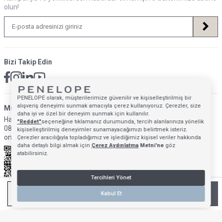
olun!
Bizi Takip Edin
PENELOPE olarak, müşterilerimize güvenilir ve kişiselleştirilmiş bir
alışveriş deneyimi sunmak amacıyla çerez kullanıyoruz. Çerezler, size
Müsteri Hizmetleri İletişim Adresi
daha iyi ve özel bir deneyim sunmak için kullanılır.
Hafta İçi: 09:00 - 18:00
"Reddet"
seçeneğine tıklamanız durumunda, tercih alanlarınıza yönelik
0850 640 1993
kişiselleştirilmiş deneyimler sunamayacağımızı belirtmek isteriz.
onlinedestek@penelopebedroom.com
Çerezler aracılığıyla topladığımız ve işlediğimiz kişisel veriler hakkında
daha detaylı bilgi almak için
Çerez Aydınlatma
Metni'ne
göz
atabilirsiniz.
Tercihleri Yönet
SEPETE EKLE
Kabul Et
Anasayfa
Mağazalarımız
Favorilerim
Giriş Yap
Sepetim
T
-Soft
E-Ticaret
Sistemleriyle Hazırlanmıştır.