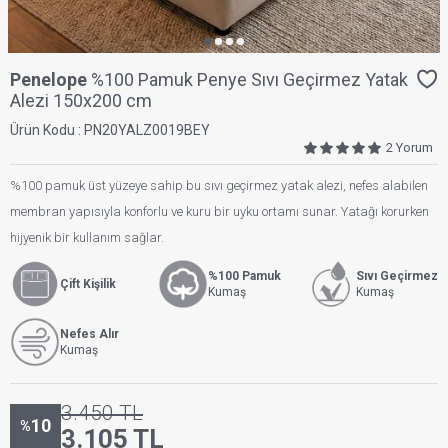
Penelope
%100 Pamuk Penye Sıvı Geçirmez Yatak
Alezi 150x200 cm
Ürün Kodu :
PN20YALZ0019BEY
2 Yorum
%100 pamuk üst yüzeye sahip bu sıvı geçirmez yatak alezi, nefes alabilen
membran yapısıyla konforlu ve kuru bir uyku ortamı sunar. Yatağı korurken
hijyenik bir kullanım sağlar.
%100 Pamuk
Sıvı Geçirmez
Çift Kişilik
Kumaş
Kumaş
Nefes Alır
Kumaş
3.450
TL
10
%
3.105
TL