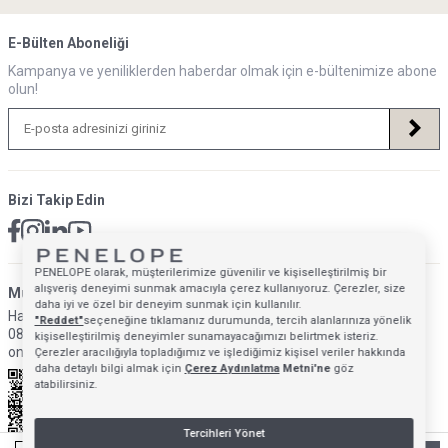
E-Bülten Aboneliği
Kampanya ve yeniliklerden haberdar olmak için e-bültenimize abone
olun!
Bizi Takip Edin
PENELOPE olarak, müşterilerimize güvenilir ve kişiselleştirilmiş bir
alışveriş deneyimi sunmak amacıyla çerez kullanıyoruz. Çerezler, size
Müsteri Hizmetleri İletişim Adresi
daha iyi ve özel bir deneyim sunmak için kullanılır.
Hafta İçi: 09:00 - 18:00
"Reddet"
seçeneğine tıklamanız durumunda, tercih alanlarınıza yönelik
0850 640 1993
kişiselleştirilmiş deneyimler sunamayacağımızı belirtmek isteriz.
onlinedestek@penelopebedroom.com
Çerezler aracılığıyla topladığımız ve işlediğimiz kişisel veriler hakkında
daha detaylı bilgi almak için
Çerez Aydınlatma
Metni'ne
göz
atabilirsiniz.
Tercihleri Yönet