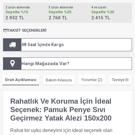
2 ürün alımında
3 ürün alımında
4 ve üzeri
Sepette
%15
Sepette
%20
Sepette
%30
2.932 TL
2.760 TL
2.415 TL
TAKSIT SEÇENEKLERI
48 Saat İçinde Kargo
Hangi Mağazada Var?
Ürün Açıklaması
Yorumlar (2)
Tavsiye Et
Bakım Kılavuzu
Rahatlık Ve Koruma İçin İdeal
Seçenek: Pamuk Penye Sıvı
Geçirmez Yatak Alezi 150x200
Rahat bir uyku deneyimi için ideal seçenek olan